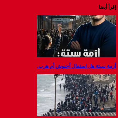
إقرأ أيضا
أزمة سبتة هل استقال أخنوش أم هرب.