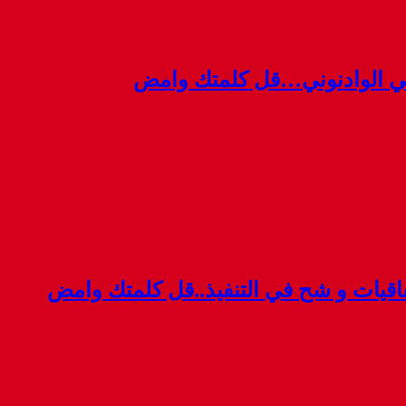
ي الوادنوني…قل كلمتك وامض
قيات و شح في التنفيذ..قل كلمتك وامض