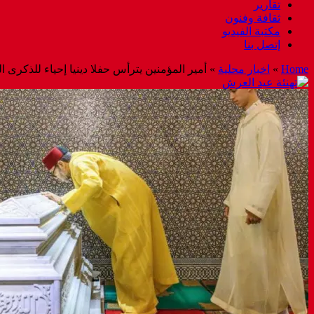
تقارير
ثقافة وفنون
مكتبة الفيديو
إتصل بنا
Home
»
اخبار محلية
»
أمير المؤمنين يترأس حفلا دينيا إحياء للذكرى 