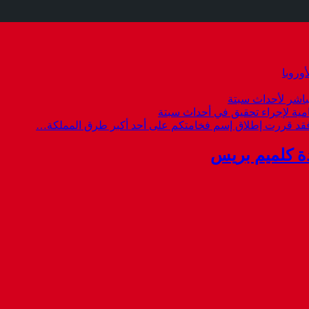
وروبا
باشر لأحداث سبتة
امية لإجراء تحقيق في أحداث سبتة
 فقد قررت إطلاق إسم فخامتكم على أحد أكبر طرق المملكة…
ة كلميم بريس