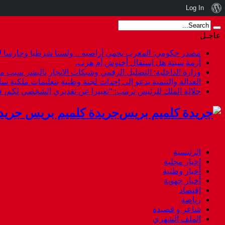
نبذة
Log In
عن
عاجـل
ووردبريس
مصدر حكومي: المغرب يحمي أراضيه .. ولسنا شرطيا وحارسا لأ
أزمة سبتة هل استقال أخنوش أم هرب.
وزارة الداخلية: التضليل الرقمي وشبكات الاتجار بالبشر سبب م
العدالة والتنمية يدعو إلى إحداث لجنة وطنية بتعليمات ملكية س
جلالة الملك للرئيس ترمب: “تعبيرا عن تقديري الشخصي لكم،
جريدة كلميم بريس جريد
الرئيسية
اخبار محلية
أخبار وطنية
أخبار جهوية
إقتصاد
رياضة
شاعر و قصيدة
الملف الشهري