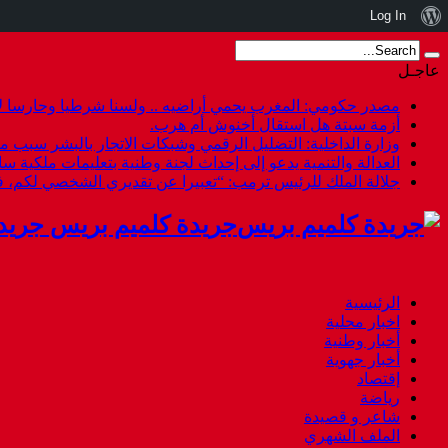
نبذة
Log In
عن
عاجـل
ووردبريس
مصدر حكومي: المغرب يحمي أراضيه .. ولسنا شرطيا وحارسا لأ
أزمة سبتة هل استقال أخنوش أم هرب.
وزارة الداخلية: التضليل الرقمي وشبكات الاتجار بالبشر سبب م
العدالة والتنمية يدعو إلى إحداث لجنة وطنية بتعليمات ملكية س
جلالة الملك للرئيس ترمب: “تعبيرا عن تقديري الشخصي لكم،
جريدة كلميم بريس جريد
الرئيسية
اخبار محلية
أخبار وطنية
أخبار جهوية
إقتصاد
رياضة
شاعر و قصيدة
الملف الشهري