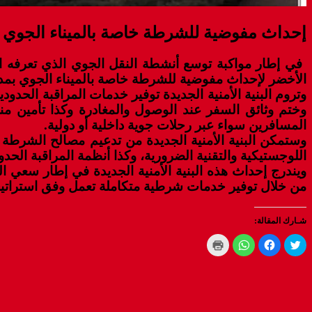
إحداث مفوضية للشرطة خاصة بالميناء الجوي ب
الأخضر لإحداث مفوضية للشرطة خاصة بالميناء الجوي بمدي
وتروم البنية الأمنية الجديدة توفير خدمات المراقبة الحد
وختم وثائق السفر عند الوصول والمغادرة وكذا تأمين 
المسافرين سواء عبر رحلات جوية داخلية أو دولية.
وستمكن البنية الأمنية الجديدة من تدعيم مصالح الشرطة ب
اللوجستيكية والتقنية الضرورية، وكذا أنظمة المراقبة الحدودية
ويندرج إحداث هذه البنية الأمنية الجديدة في إطار سعي ال
من خلال توفير خدمات شرطية متكاملة تعمل وفق استراتيجيا
شـارك المقالة:
Click
Click
Click
Click
to
to
to
to
print
share
share
share
(Opens
on
on
on
WhatsApp
in
Facebook
Twitter
new
(Opens
(Opens
(Opens
window)
in
in
in
new
new
new
window)
window)
window)