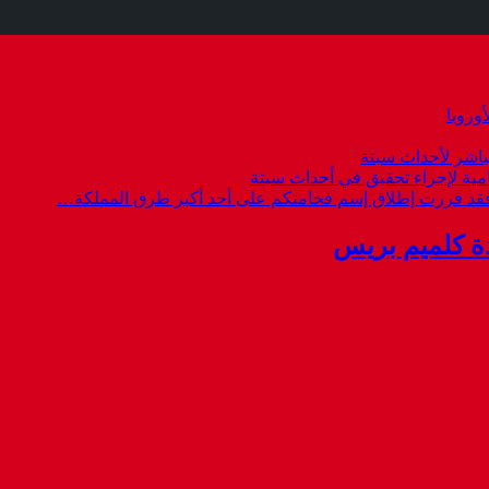
وروبا
باشر لأحداث سبتة
امية لإجراء تحقيق في أحداث سبتة
 فقد قررت إطلاق إسم فخامتكم على أحد أكبر طرق المملكة…
ة كلميم بريس