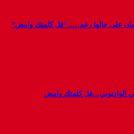
قمان على حالها رغم….. “قل كلمتك وامض”
ي الوادنوني…قل كلمتك وامض