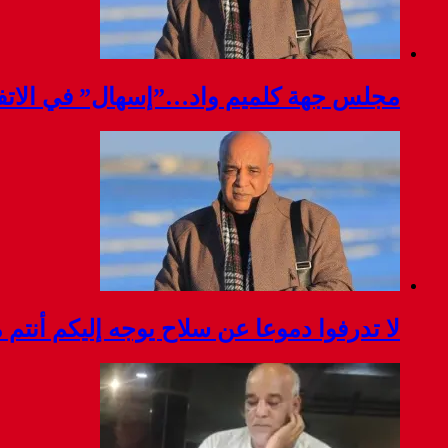
مجلس جهة كلميم واد…”إسهال” في الاتفا
لا تدرفوا دموعا عن سلاح يوجه إليكم أنتم