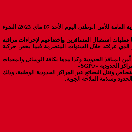
في إطار مواكبة توسع أنشطة النقل الجوي الذي تعرفه الأقطاب الحضرية بالأقاليم الجنوبية للمملكة، أعطت المديرية العامة للأمن الوطني اليوم الأحد 07 ماي 2023، الضوء
وصا عمليات استقبال المسافرين وإخضاعهم لإجراءات مراقبة
 الذي عرفته خلال السنوات المنصرمة فيما يخص حركية
من المنافذ الحدودية وكذا مدها بكافة الوسائل والمعدات
الحدودية «SGPF».
أشخاص ونقل البضائع عبر المراكز الحدودية الوطنية، وذلك
دود وسلامة الملاحة الجوية.