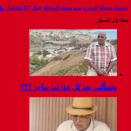
حصيلة ضحايا الهجرة نحو سبتة المحتلة تصل 67 شخصا.. وإسبانيا تواصل البحث عن مفقودين
نقطة إلى السطر
وتسألني بعد كل هذا لما يهاجر ؟؟؟