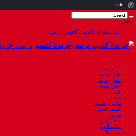
نبذة
Log In
عن
عاجـل
ووردبريس
أزمة سبتة هل استقال أخنوش أم هرب.
جريدة كلميم بريس جريد
الرئيسية
اخبار محلية
أخبار وطنية
أخبار جهوية
إقتصاد
رياضة
شاعر و قصيدة
الملف الشهري
تقارير
ثقافة وفنون
مكتبة الفيديو
إتصل بنا