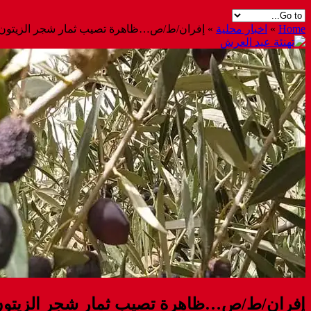
Home
»
اخبار محلية
»
إفران/ط/ص…ظاهرة تصيب ثمار شجر الزيتون قب
إفران/ط/ص…ظاهرة تصيب ثمار شجر الزيتون قب