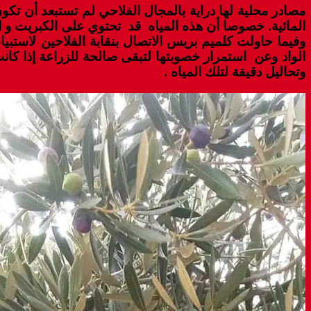
مصادر محلية لها دراية بالمجال الفلاحي لم تستبعد أن تك
المائية. خصوصا أن هذه المياه قد تحتوي على الكبريت و ال
وفيما حاولت كلميم بريس الاتصال بنقابة الفلاحين لاستب
الواد وعن استمرار خصوبتها لتبقى صالحة للزراعة إذا ك
وتحاليل دقيقة لتلك المياه .