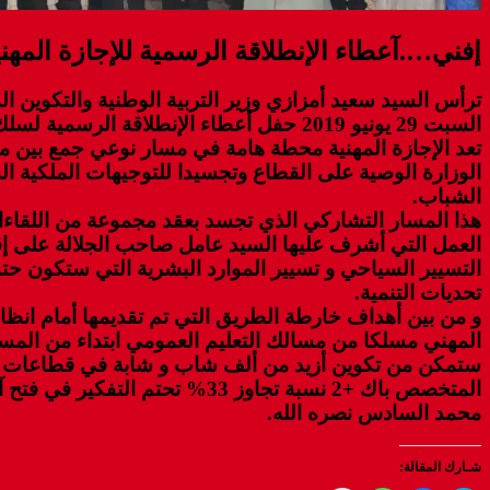
إفني….آعطاء الإنطلاقة الرسمية للإجازة المهن
ترأس السيد سعيد أمزازي وزير التربية الوطنية والتكوين ا
السبت 29 يونيو 2019 حفل أعطاء الإنطلاقة الرسمية لسلك الإجازة المهنية بالمعهد المتخصص في التكنولوجيا التطبيقية بسيدي افني.
تعد الإجازة المهنية محطة هامة في مسار نوعي جمع بين مؤ
الوزارة الوصية على القطاع وتجسيدا للتوجيهات الملكية ا
الشباب.
هذا المسار التشاركي الذي تجسد بعقد مجموعة من اللقاءات 
التسيير السياحي و تسيير الموارد البشرية التي ستكون ح
تحديات التنمية.
و من بين أهداف خارطة الطريق التي تم تقديمها أمام انظار 
المهني مسلكا من مسالك التعليم العمومي ابتداء من المستوى
ستمكن من تكوين أزيد من ألف شاب و شابة في قطاعات الف
المتخصص باك +2 نسبة تجاوز 33
محمد السادس نصره الله.
شـارك المقالة: