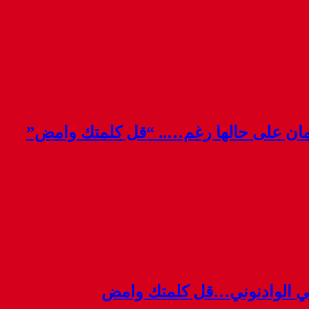
قمان على حالها رغم….. “قل كلمتك وامض”
ي الوادنوني…قل كلمتك وامض