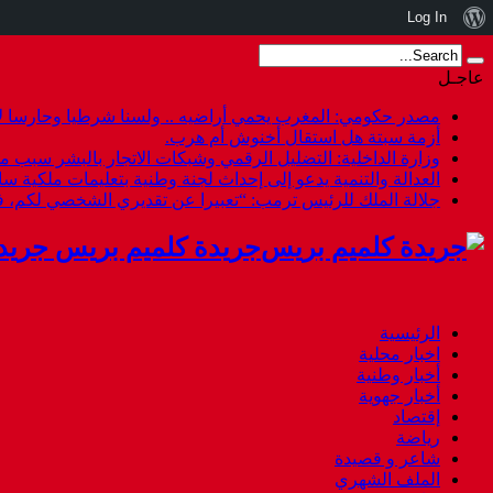
نبذة
Log In
عن
عاجـل
ووردبريس
مصدر حكومي: المغرب يحمي أراضيه .. ولسنا شرطيا وحارسا لأ
أزمة سبتة هل استقال أخنوش أم هرب.
وزارة الداخلية: التضليل الرقمي وشبكات الاتجار بالبشر سبب م
العدالة والتنمية يدعو إلى إحداث لجنة وطنية بتعليمات ملكية س
جلالة الملك للرئيس ترمب: “تعبيرا عن تقديري الشخصي لكم،
جريدة كلميم بريس جريد
الرئيسية
اخبار محلية
أخبار وطنية
أخبار جهوية
إقتصاد
رياضة
شاعر و قصيدة
الملف الشهري