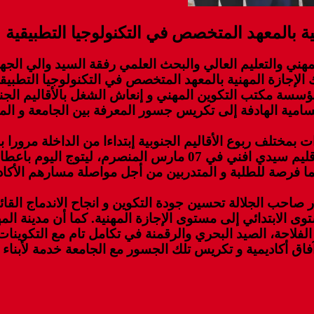
ية بالمعهد المتخصص في التكنولوجيا التطبيقية
لمهني والتعليم العالي والبحث العلمي رفقة السيد والي ال
سسة مكتب التكوين المهني و إنعاش الشغل بالأقاليم الجنو
لسامية الهادفة إلى تكريس جسور المعرفة بين الجامعة و ا
بمختلف ربوع الأقاليم الجنوبية إبتداءا من الداخلة مرورا 
العمل التي أشرف عليها السيد عامل صاحب الجلالة على إقليم سيدي ا
تما فرصة للطلبة و المتدربين من أجل مواصلة مسارهم الأ
صاحب الجلالة تحسين جودة التكوين و انجاح الاندماج القائم 
 الابتدائي إلى مستوى الإجازة المهنية. كما أن مدينة المه
لاحة، الصيد البحري والرقمنة في تكامل تام مع التكوينا
% تحتم التفكير في فتح آفاق أكاديمية و تكريس تلك الجسور مع الجامعة خ