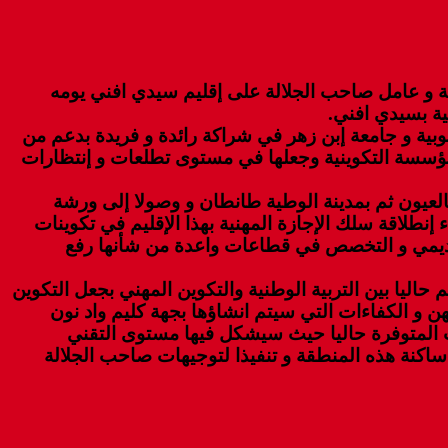
جهة و عامل صاحب الجلالة على إقليم سيدي افني يومه
بية و جامعة إبن زهر في شراكة رائدة و فريدة بدعم من
لمؤسسة التكوينية وجعلها في مستوى تطلعات و إنتظارات
بالعيون ثم بمدينة الوطية طانطان و وصولا إلى ورشة
فني في 07 مارس المنصرم، ليتوج اليوم باعطاء إنطلاقة سلك الإجازة المهنية بهذا الإقليم في تكوينات
كاديمي و التخصص في قطاعات واعدة من شأنها رفع
حاليا بين التربية الوطنية والتكوين المهني بجعل التكوين
ن و الكفاءات التي سيتم انشاؤها بجهة كليم واد نون
ت المتوفرة حاليا حيث سيشكل فيها مستوى التقني
دمة لأبناء ساكنة هذه المنطقة و تنفيذا لتوجيهات صاحب الجلالة