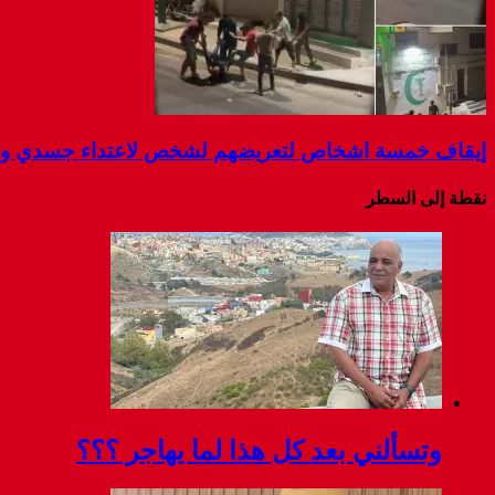
إيقاف خمسة اشخاص لتعريضهم لشخص لاعتداء جسدي و ال
نقطة إلى السطر
وتسألني بعد كل هذا لما يهاجر ؟؟؟