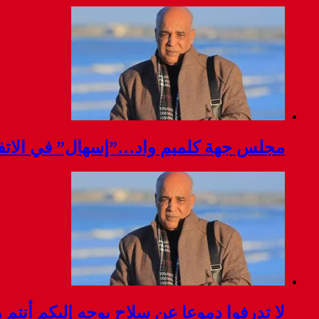
مجلس جهة كلميم واد…”إسهال” في الاتفا
لا تدرفوا دموعا عن سلاح يوجه إليكم أنتم