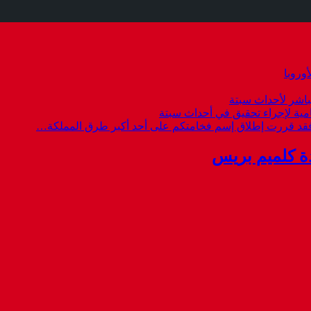
وروبا
باشر لأحداث سبتة
امية لإجراء تحقيق في أحداث سبتة
 فقد قررت إطلاق إسم فخامتكم على أحد أكبر طرق المملكة…
ة كلميم بريس