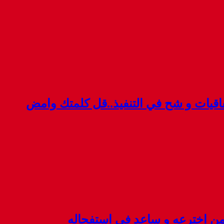
قيات و شح في التنفيذ..قل كلمتك وامض
 من اخترعه و ساعد في استفحاله