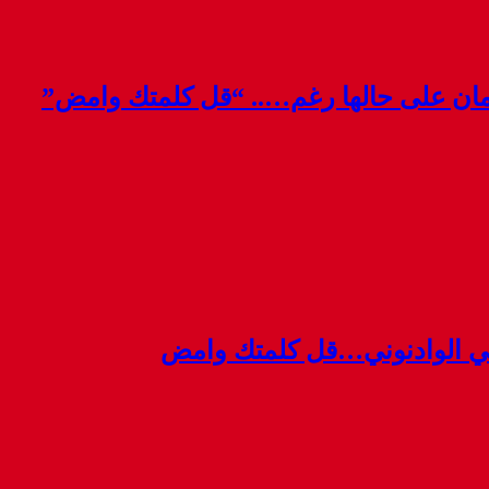
قمان على حالها رغم….. “قل كلمتك وامض”
ي الوادنوني…قل كلمتك وامض