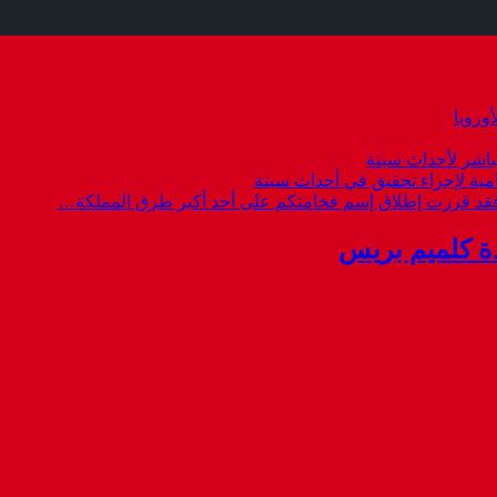
وروبا
باشر لأحداث سبتة
امية لإجراء تحقيق في أحداث سبتة
 فقد قررت إطلاق إسم فخامتكم على أحد أكبر طرق المملكة…
ة كلميم بريس