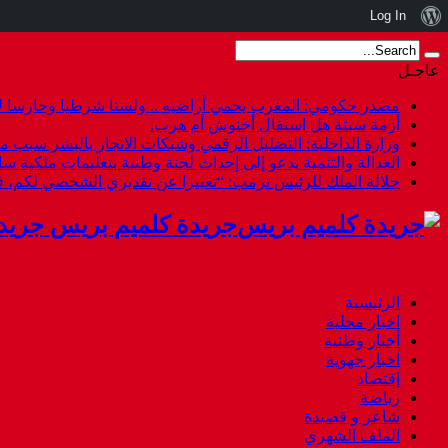
نبذة
Log In
عن
عاجـل
ووردبريس
مصدر حكومي: المغرب يحمي أراضيه .. ولسنا شرطيا وحارسا لأ
أزمة سبتة هل استقال أخنوش أم هرب.
وزارة الداخلية: التضليل الرقمي وشبكات الاتجار بالبشر سبب م
العدالة والتنمية يدعو إلى إحداث لجنة وطنية بتعليمات ملكية س
جلالة الملك للرئيس ترمب: “تعبيرا عن تقديري الشخصي لكم،
جريدة كلميم بريس جريد
الرئيسية
اخبار محلية
أخبار وطنية
أخبار جهوية
إقتصاد
رياضة
شاعر و قصيدة
الملف الشهري