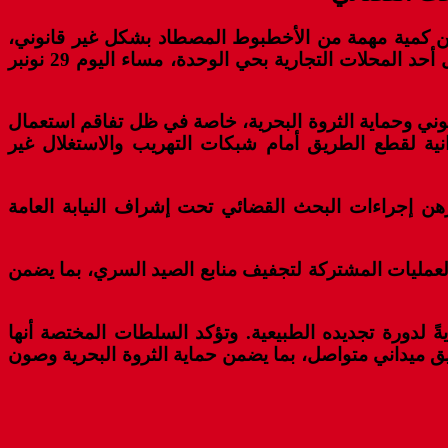
ن كمية مهمة من الأخطبوط المصطاد بشكل غير قانوني،
بلغت حوالي 302 كيلوغرام، إضافة إلى خمس إطارات هوائية تُستعمل في أنشطة صيد محظورة. وتمت العملية داخل أحد المحلات التجارية بحي الوحدة، مساء اليوم 29 نونبر
قانوني وحماية الثروة البحرية، خاصة في ظل تفاقم استعمال
انية لقطع الطريق أمام شبكات التهريب والاستغلال غير
 إجراءات البحث القضائي تحت إشراف النيابة العامة
 العمليات المشتركة لتجفيف منابع الصيد السري، بما يضمن
يةً لدورة تجديده الطبيعية. وتؤكد السلطات المختصة أنها
يق ميداني متواصل، بما يضمن حماية الثروة البحرية وصون