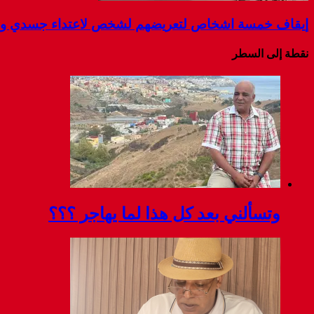
إيقاف خمسة اشخاص لتعريضهم لشخص لاعتداء جسدي و ال
نقطة إلى السطر
وتسألني بعد كل هذا لما يهاجر ؟؟؟