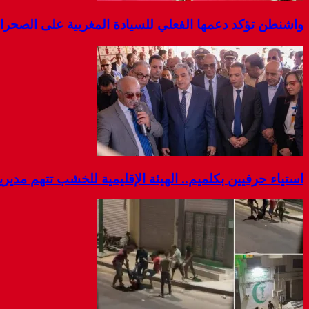
واشنطن تؤكد دعمها الفعلي للسيادة المغربية على الصحرا
استياء حرفيين بكلميم.. الهيئة الإقليمية للخشب تتهم مديرية