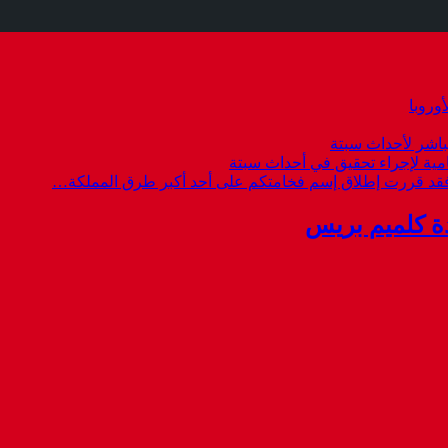
وروبا
باشر لأحداث سبتة
امية لإجراء تحقيق في أحداث سبتة
 فقد قررت إطلاق إسم فخامتكم على أحد أكبر طرق المملكة…
ة كلميم بريس