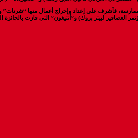
مارسة، فأشرف على إعداد وإخراج أعمال منها “شرتات” و 
 العصافير لبيتر بروك) و”أنتيغون” التي فازت بالجائزة الك