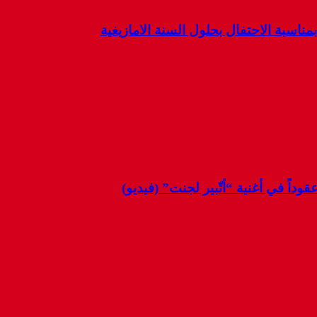
ناسبة الاحتفال بحلول السنة الامازيغية
وداً في أغنية “أتّبير لجنت” (فيديو)