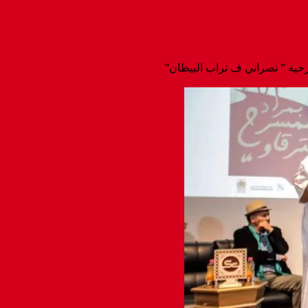
حية ” نصراني ف تراب البيظان”