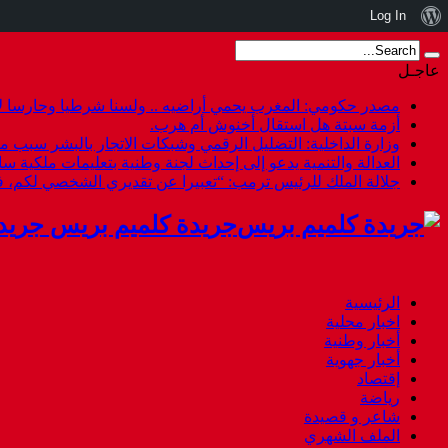
نبذة
Log In
عن
عاجـل
ووردبريس
مصدر حكومي: المغرب يحمي أراضيه .. ولسنا شرطيا وحارسا لأ
أزمة سبتة هل استقال أخنوش أم هرب.
وزارة الداخلية: التضليل الرقمي وشبكات الاتجار بالبشر سبب م
العدالة والتنمية يدعو إلى إحداث لجنة وطنية بتعليمات ملكية س
جلالة الملك للرئيس ترمب: “تعبيرا عن تقديري الشخصي لكم،
جريدة كلميم بريس جريد
الرئيسية
اخبار محلية
أخبار وطنية
أخبار جهوية
إقتصاد
رياضة
شاعر و قصيدة
الملف الشهري