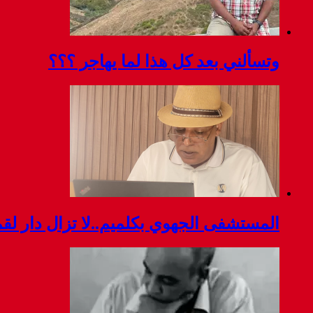
وتسألني بعد كل هذا لما يهاجر ؟؟؟
المستشفى الجهوي بكلميم..لا تزال دار ل