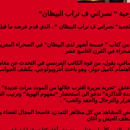
حية ” نصراني ف تراب البيظان”
يد” نصراني ف تراب البيظان ” ، الذي قدم عرضه ما قبل 
من كتاب ” خمسة أشهر لدى البيظان” في الصحراء المغرب
لصحراء في القرن التاسع عشر.
الصافي، يقول، من قوة الكاتب الفرنسي في التحدث عن مغا
 اهتمام كاميل دولز، وهو باحث أنتروبولوجي، بكشف الجوانب
 عاش “تجربة مريرة اقترب خلالها من الموت مرات عديدة” 
للذاكرة” تدعو الى استحضار “مفهوم الهوية” وترتيب العلاقا
قرار والترحال والحقد والحب” .
 المشاهد من كل مظاهر التمدن، فاسحا المجال لفضاء واسع 
وشظف العيش و أغان