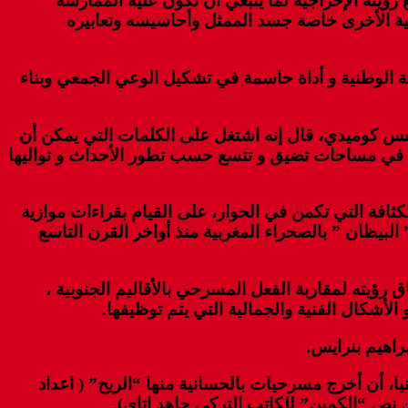
رؤيته الإخراجية لما ينبغي أن تكون عليه الممارسة
لفنية الأخرى خاصة جسد الممثل وأحاسيسه وتعابيره
 الوطنية و أداة حاسمة في تشكيل الوعي الجمعي وبناء
نفس كوميدي، قال إنه اشتغل على الكلمات التي يمكن أن
في مساحات تضيق و تتسع حسب تطور الأحداث و تواليها
ثافة التي تكمن في الحوار، على القيام بقراءات موازية
بيظان ” بالصحراء المغربية منذ أواخر القرن التاسع
ؤيته لمقاربة الفعل المسرحي بالأقاليم الجنوبية ،
أشكال الفنية والجمالية التي يتم توظيفها.
راهيم بنرايس.
لذي يعتبر من أحد رواده جهويا ووطنيا، أن أخرج مسرحيات بالحسانية منها “الريح” ( اعداد
نص “الكمين” للكاتب التركي جاهد اتاي).