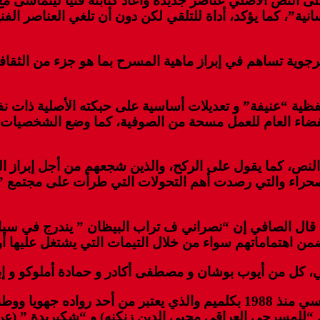
 النص الأصلي عناصر جديدة وأعاد كتابته فنيا ليتماشى مع 
سانية”، كما يؤكد، أداة للتلقي لكن دون أن تلغي العناصر ا
ية تساهم في إبراز ماهية المسرح بما هو جزء من الثقافة
لفظية “عنيفة” و تعديلات أساسية على حبكته الأصلية ذات 
ضاء العام للعمل مسحة من الصوفية، كما وضع الشخصيات 
لنص، كما يقول على الركح، والذين شجعهم من أجل إبراز الك
صحراء والتي رصدت أهم التحولات التي طرأت على مجتمع ” ال
ل الصافي إن “نصراني ف تراب البيظان ” يندرج في سياق ر
اهتماماتهم سواء من خلال التيمات التي يشتغل عليها أو ال
، كل من أيوب بوشان و مصطفى أكادر و حمادة أملوكو و إب
وسبق للصافي ، الذي راكم تجربة مهمة في المسرح المدرسي منذ 1988 بكلميم وا
“للمسرحي العراقي محيي الدين زنكنه) و “شكيريدة ” (عن 