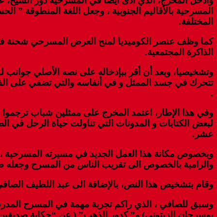
وأدخل المخرج، الذي أدى أيضا في المسرحية دور الشيخ، على
المسرحية بالأقاليم الجنوبية ، وجعل اللغة المنطوقة ” الح
المختلفة.
كما وظف عنصر الكوميديا لمنح العرض المسرحي شحنة فرجو
الذاكرة المجتمعية.
وتشخيصيا، وبعد أن أقر ببإدخاله على نصه الأصلي جوانب 
تتحرك في جسد الممثل و في أنفاسه والتي تضفي على الف
.
وفي هذا الإطار، اعتمد المخرج على ممثلين شباب ترجموا ا
لبعض الكتابات و المدونات التي تناولت حياة الرحل في ال
عشر.
وبخصوص مكانة هذا العمل الجديد في مسيرته المسرحية ، قا
والرامية بالخصوص الى تقريب الناس من المسرح وجعله ضمن 
وقام بتشخيص هذا النص، بالإضافة الى عبد اللطيف الصافي
بوسرحان الزيتوني) و” كدور الذهب” ( عن “حكاية صديقين 