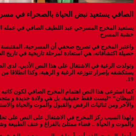
الصافي يستعيد نبض الحياة بالصحراء في مسر
يستعيد المخرج المسرحي عبد اللطيف الصافي في عمله الجد
خشبة المسرح.
واعتبر المخرج في تصريح صحفي أن المسرحية، المقتبسة 
حصيلة اكتشافاته، هي استعادة لمرحلة تاريخية في تاريخ ا
وتولدت الرغبة في الاشتغال على هذا النص الأدبي، لدى 
يستكشفه بإصرار تتوزعه الرغبة و الرهبة، وكذا انطلاقا من
19.
كما استرعى هذا النص اهتمام المخرج الصافي لكون كاتبه
البيظان” “ليست فقط حقيقية، بل هي ولادة جديدة و متجددة 
والآخر ومن ثنائيات الرفض والقبول والموت والحياة والاست
ولهذا السبب ركز المخرج في الاشتغال على النص على تخلص
والموت و الحياة .. فضاء ممتلئ بالفراغ و عنف الطبيعة 