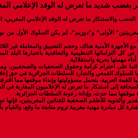
كر بغضب شديد ما تعرض له الوفد الإعلامي المغر
 الغضب والاستنكار ما تعرض له الوفد الإعلامي المغربي، ال
مغربيتين” الأولى” و”دوزيم”، لم يكن السلوك الأول من ن
مع الأجهزة الأمنية هناك، وحجم التضييق والمعاملة غير اللائ
 كل التزاماتها التنظيمية والتعاقدية باعتبارها البلد ا
داء مهمتها بحرية واستقلالية.
دائما على احترام كرامة وحقوق الصحفيات والصحفيين، وما
 للسلوك القمعي والشارد للسلطات الجزائرية في حق إعلامي
ا للقمة العربية، بتحمل مسؤوليتها وإبداء موقفها مما اقتر
الصحافة إلى استنكار ما تعرض له الإعلاميون المغاربة في الج
ء موقفها مما حدث، وإدانة رعونة السلطات الجزائرية.
قدير والتنويه للأطقم الصحفية للقناتين المغربيتين، فإنها ت
 كل مبادرة مهنية مغربية تروم متابعة ما وقع، والقيام بأي