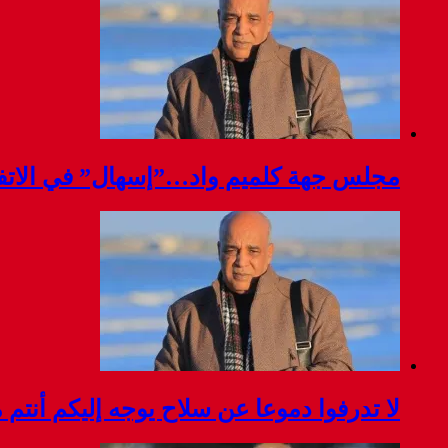
مجلس جهة كلميم واد…”إسهال” في الاتفا
لا تدرفوا دموعا عن سلاح يوجه إليكم أنتم