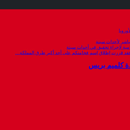
وروبا
باشر لأحداث سبتة
امية لإجراء تحقيق في أحداث سبتة
 فقد قررت إطلاق إسم فخامتكم على أحد أكبر طرق المملكة…
ة كلميم بريس