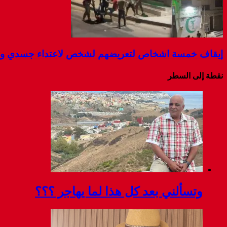
إيقاف خمسة اشخاص لتعريضهم لشخص لاعتداء جسدي و ال
نقطة إلى السطر
وتسألني بعد كل هذا لما يهاجر ؟؟؟