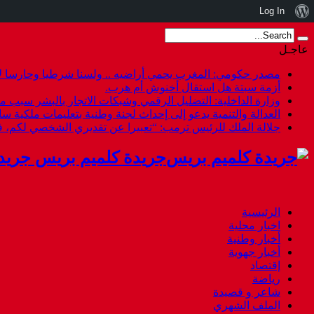
نبذة
Log In
عن
عاجـل
ووردبريس
مصدر حكومي: المغرب يحمي أراضيه .. ولسنا شرطيا وحارسا لأ
أزمة سبتة هل استقال أخنوش أم هرب.
وزارة الداخلية: التضليل الرقمي وشبكات الاتجار بالبشر سبب م
العدالة والتنمية يدعو إلى إحداث لجنة وطنية بتعليمات ملكية س
جلالة الملك للرئيس ترمب: “تعبيرا عن تقديري الشخصي لكم،
جريدة كلميم بريس جريد
الرئيسية
اخبار محلية
أخبار وطنية
أخبار جهوية
إقتصاد
رياضة
شاعر و قصيدة
الملف الشهري