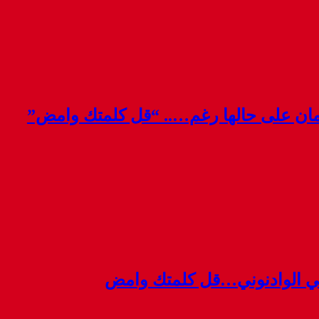
قمان على حالها رغم….. “قل كلمتك وامض”
ي الوادنوني…قل كلمتك وامض