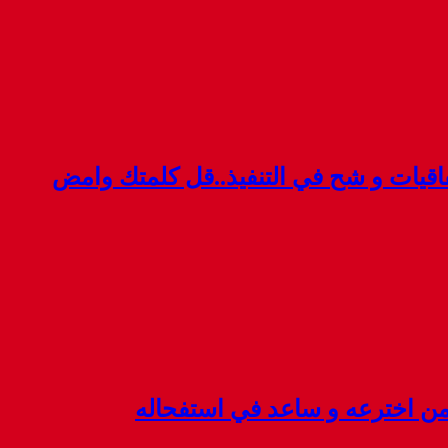
قيات و شح في التنفيذ..قل كلمتك وامض
 من اخترعه و ساعد في استفحاله