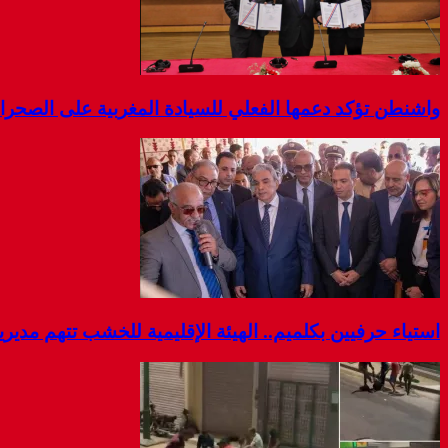
واشنطن تؤكد دعمها الفعلي للسيادة المغربية على الصحرا
استياء حرفيين بكلميم.. الهيئة الإقليمية للخشب تتهم مديرية