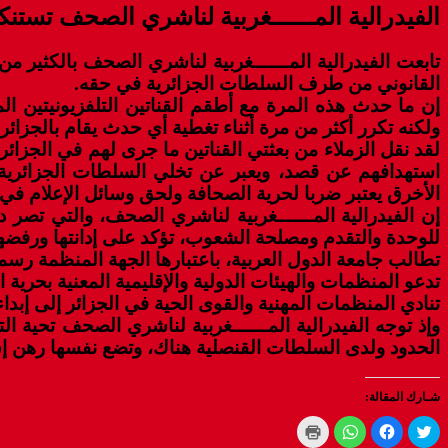
الفيدرالية المــــــغربية لناشري الصحف تستن
تابعت الفيدرالية المــــــغربية لناشري الصحف بالكثير من
القانوني من طرف السلطات الجزائرية في حقه.
إن ما حدث هذه المرة مع أطقم القناتين التلفزيونيتين ال
ولكنه تكرر أكثر من مرة أثناء تغطية أي حدث يقام بالجزائر.
لقد نقل الزملاء من بعثتي القناتين ما جرى لهم في الجزائر 
استهدافهم عن قصد، ويعبر عن تخلي السلطات الجزائرية عن
الأخرق يعتبر ضربا لحرية الصحافة ولحق وسائل الإعلام في أ
إن الفيدرالية المــــــغربية لناشري الصحف، والتي تصر 
للوحدة والتقدم ومصلحة الشعوب، تؤكد على إدانتها ورفضها
تطالب جامعة الدول العربية، باعتبارها الجهة المنظمة رسمي
تدعو المنظمات والهيئات الدولية والإقليمية المعنية بحرية 
تنادي المنظمات المهنية والقوى الحية في الجزائر إلى إبدا
وإذ توجه الفيدرالية المــــــغربية لناشري الصحف تحية الت
الحدود ولدى السلطات القنصلية هناك، وتضع نفسها رهن إشارة
شـارك المقالة:
Click
Click
Click
Click
to
to
to
to