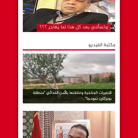
المستشفى الجهوي بكلميم..لا تزال دار
لقمان على حالها رغم….. “قل كلمتك
وامض”
وتسألني بعد كل هذا لما يهاجر ؟؟؟
مكتبة الفيديو
التغيرات المناخية وعلاقتها بالأمن الغذائي “منطقة
بويزكارن نمودجا”