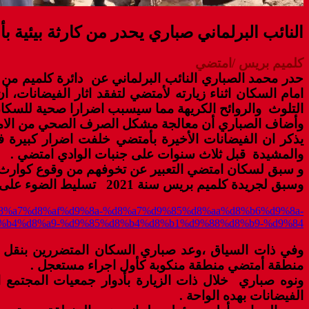
النائب البرلماني صباري يحدر من كارثة بيئي
كلميم بريس /امتضي
حدر محمد الصباري النائب البرلماني عن دائرة كلميم من
امام السكان اثناء زيارته لأمتضي لتفقد اثار الفيضانا
التلوث والروائح الكريهة مما سيسبب اضرارا صحية للسكان
وأضاف الصباري أن معالجة مشكل الصرف الصحي من الامور
يذكر ان الفيضانات الأخيرة بأمتضي خلفت اضرار كبيرة 
والمشيدة قبل ثلاث سنوات على جنبات الوادي امتضي .
و سبق لسكان امتضي التعبير عن تخوفهم من وقوع كوارث ب
وسبق لجريدة كلميم بريس سنة 2021 تسليط الضوء على هذا الموضوع انطلاقا من واجبنا المهني من خلال تقرير إخباري معزز بصور وشهادات السكان. (أنظر الرابط)
%d8%a7%d8%af%d9%8a-%d8%a7%d9%85%d8%aa%d8%b6%d9%8a-
%b4%d8%a9-%d9%85%d8%b4%d8%b1%d9%88%d8%b9-%d9%84/
وفي ذات السياق ،وعد صباري السكان المتضررين بنقل معا
منطقة أمتضي منطقة منكوبة كأول اجراء مستعجل .
ونوه صباري خلال ذات الزيارة بأدوار جمعيات المجتمع 
الفيضانات بهده الواحة .