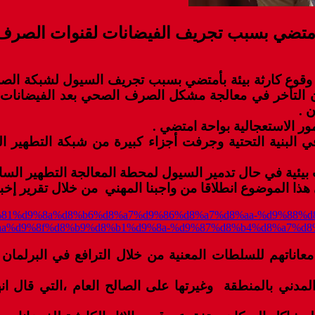
ة بأمتضي بسبب تجريف الفيضانات لقنوات الصر
 وقوع كارثة بيئة بأمتضي بسبب تجريف السيول لشبكة الصر
ت، أن التأخر في معالجة مشكل الصرف الصحي بعد الفيضانا
 .
 الاستعجالية بواحة امتضي .
في البنية التحتية وجرفت أجزاء كبيرة من شبكة التطهير
يئية في حال تدمير السيول لمحطة المعالجة التطهير الس
m/%d9%81%d9%8a%d8%b6%d8%a7%d9%86%d8%a7%d8%aa-%d9%88
a%d9%8f%d8%b9%d8%b1%d9%8a-%d9%87%d8%b4%d8%a7%d8
ناتهم للسلطات المعنية من خلال الترافع في البرلمان وا
المدني بالمنطقة وغيرتها على الصالح العام ،التي قال