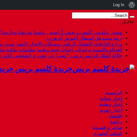
نبذة
Log In
عن
عاجـل
ووردبريس
مصدر حكومي: المغرب يحمي أراضيه .. ولسنا شرطيا وحارسا لأ
أزمة سبتة هل استقال أخنوش أم هرب.
وزارة الداخلية: التضليل الرقمي وشبكات الاتجار بالبشر سبب م
العدالة والتنمية يدعو إلى إحداث لجنة وطنية بتعليمات ملكية س
جلالة الملك للرئيس ترمب: “تعبيرا عن تقديري الشخصي لكم،
جريدة كلميم بريس جريد
الرئيسية
اخبار محلية
أخبار وطنية
أخبار جهوية
إقتصاد
رياضة
شاعر و قصيدة
الملف الشهري