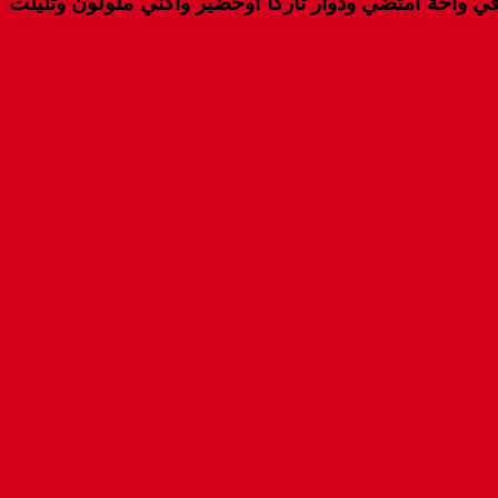
ي واحة امتضي ودوار تاركا اوخضير واكني ملولون وتليلت