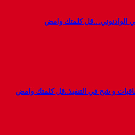
ي الوادنوني…قل كلمتك وامض
قيات و شح في التنفيذ..قل كلمتك وامض