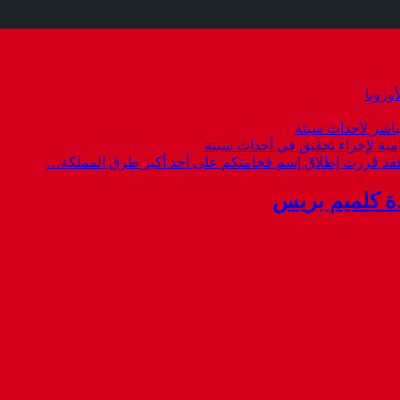
وروبا
باشر لأحداث سبتة
امية لإجراء تحقيق في أحداث سبتة
 فقد قررت إطلاق إسم فخامتكم على أحد أكبر طرق المملكة…
ة كلميم بريس