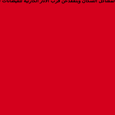
مشاكل السكان وبتفقدعن قرب الاثار الكارثية للفيضانات ف