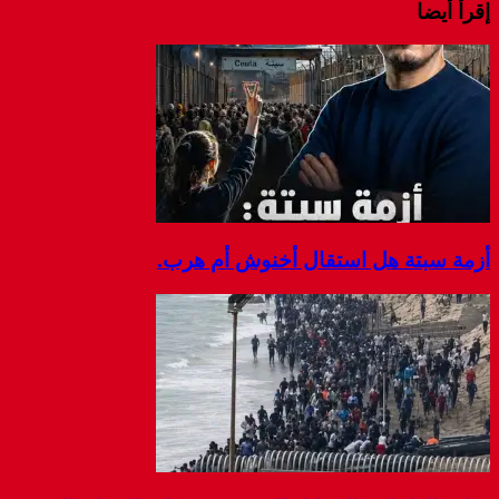
إقرأ أيضا
أزمة سبتة هل استقال أخنوش أم هرب.