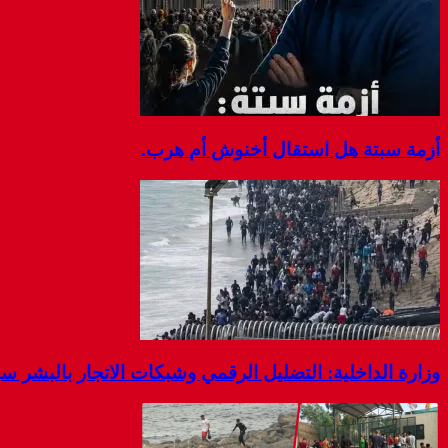
أزمة سبتة هل استقال أخنوش أم هرب.
وزارة الداخلية: التضليل الرقمي وشبكات الاتجار بالبشر 