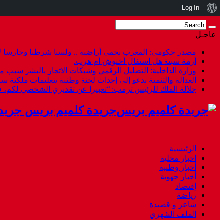
نبذة
Log In
عن
عاجـل
ووردبريس
مصدر حكومي: المغرب يحمي أراضيه .. ولسنا شرطيا وحارسا لأ
أزمة سبتة هل استقال أخنوش أم هرب.
وزارة الداخلية: التضليل الرقمي وشبكات الاتجار بالبشر سبب م
العدالة والتنمية يدعو إلى إحداث لجنة وطنية بتعليمات ملكية س
جلالة الملك للرئيس ترمب: “تعبيرا عن تقديري الشخصي لكم،
جريدة كلميم بريس جريد
الرئيسية
اخبار محلية
أخبار وطنية
أخبار جهوية
إقتصاد
رياضة
شاعر و قصيدة
الملف الشهري