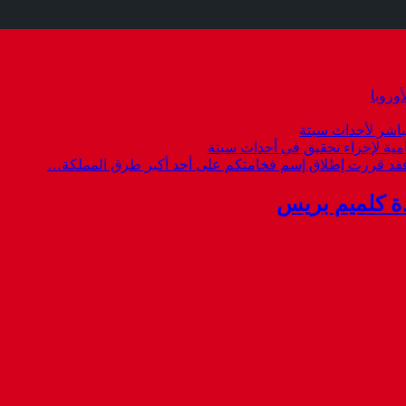
وروبا
باشر لأحداث سبتة
امية لإجراء تحقيق في أحداث سبتة
 فقد قررت إطلاق إسم فخامتكم على أحد أكبر طرق المملكة…
ة كلميم بريس