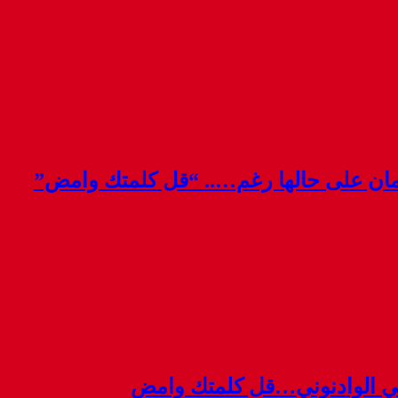
قمان على حالها رغم….. “قل كلمتك وامض”
ي الوادنوني…قل كلمتك وامض