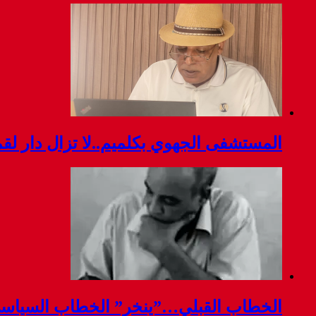
المستشفى الجهوي بكلميم..لا تزال دار ل
الخطاب القبلي…”ينخر” الخطاب السياس