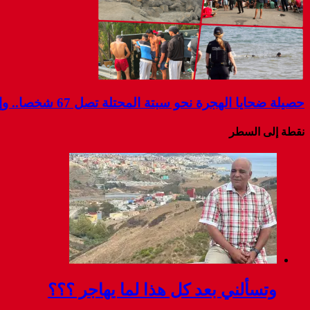
حصيلة ضحايا الهجرة نحو سبتة المحتلة تصل 67 شخصا.. وإسبانيا تواصل البحث عن مفقودين
نقطة إلى السطر
وتسألني بعد كل هذا لما يهاجر ؟؟؟