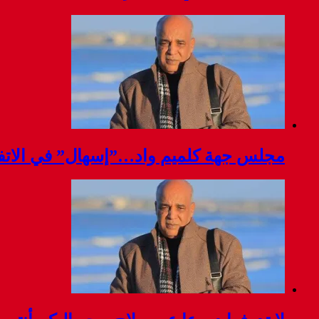
مجلس جهة كلميم واد…”إسهال” في الاتفا