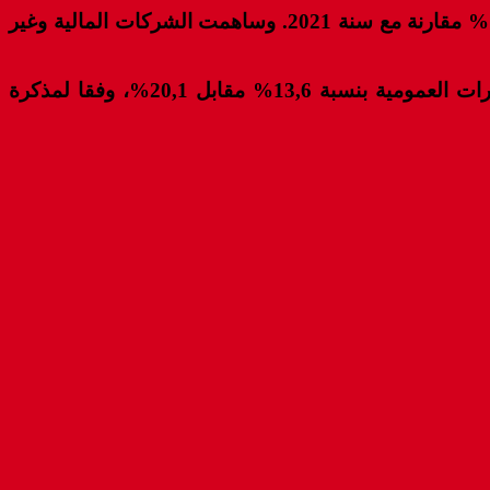
وذكر التقرير الرسمي أن إجمالي تكوين رأس المال الثابت قد بلغ من جهته 360,8 مليار درهم سنة 2022 مرتفعا بـ7,5% مقارنة مع سنة 2021. وساهمت الشركات المالية وغير
وبدورها، ساهمت كل من الأسر والمؤسسات غير الهادفة للربح في خدمة الأسر بنسبة 27,9% عوض 29,6% والإدارات العمومية بنسبة 13,6% مقابل 20,1%، وفقا لمذكرة