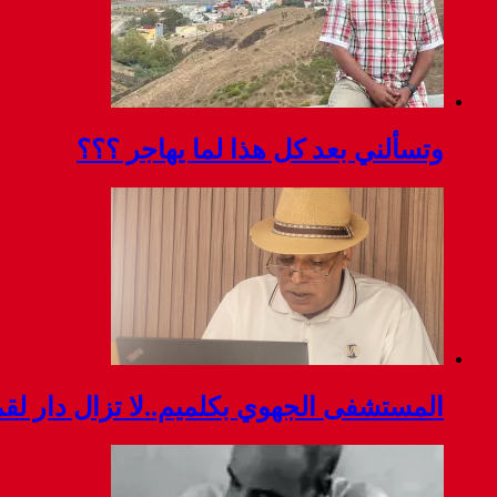
وتسألني بعد كل هذا لما يهاجر ؟؟؟
المستشفى الجهوي بكلميم..لا تزال دار ل