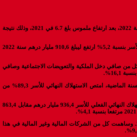
كشف تقرير حديث صادر عن المندوبية السامية للتخطيط، أن القدرة الشرائية للأسر المغربية تدهورت بـ2.5 نقطة سنة 2022، بعد ارتفاع ملموس بلغ 6.7 في 2021، وذلك نتيجة
وأشارت مذكرة إخبارية حول الحسابات الوطنية للقطاعات المؤسساتية لسنة 2022، إلى أن إجمالي الدخل المتاح للأسر بنسبة 5,2% ارتفع ليبلغ 910,6 مليار درهم سنة 2022
ي الدخل المتاح للأسر، كما ساهم كل من صافي دخل الملكية والتعويضات الاجتماعية وصافي
وأوضحت المذكرة الإخبارية التي توصلت بها جريدة “العمق” أنه “مع ارتفاعه بـ 8,3% سنة 2022 مقابل 11,7% السنة الماضية، امتص الاستهلاك النهائي للأسر 89,3% من
وبحسب المصدر ذاته، فقد ارتفعت التحويلات الاجتماعية العينية بـ9,8% عوض 11% سنة 2021. ونتيجة لذلك بلغ الاستهلاك النهائي الفعلي للأسر 936,4 مليار درهم مقابل 863,4
في سياق متصل، بلغ الادخار الوطني 356,1 مليار درهم سنة 2022 مسجلا تراجعا بنسبة 0,9% مقارنة مع سنة 2021. وساهمت كل من الشركات المالية وغير المالية في هذا