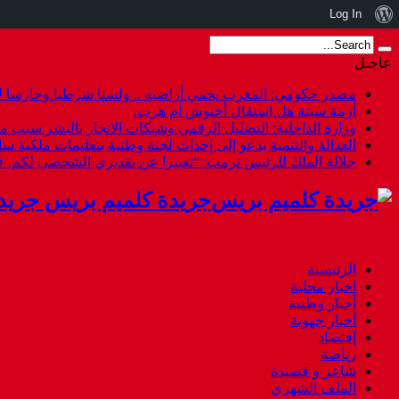
نبذة
Log In
عن
عاجـل
ووردبريس
مصدر حكومي: المغرب يحمي أراضيه .. ولسنا شرطيا وحارسا لأ
أزمة سبتة هل استقال أخنوش أم هرب.
وزارة الداخلية: التضليل الرقمي وشبكات الاتجار بالبشر سبب م
العدالة والتنمية يدعو إلى إحداث لجنة وطنية بتعليمات ملكية س
جلالة الملك للرئيس ترمب: “تعبيرا عن تقديري الشخصي لكم،
جريدة كلميم بريس جريد
الرئيسية
اخبار محلية
أخبار وطنية
أخبار جهوية
إقتصاد
رياضة
شاعر و قصيدة
الملف الشهري