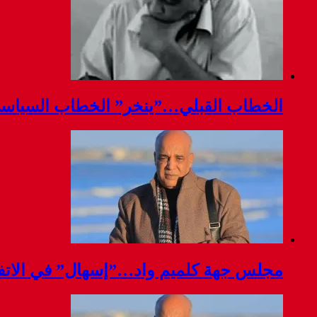
الخطاب القبلي…”ينخر” الخطاب السياس
مجلس جهة كلميم واد…”إسهال” في الاتفا