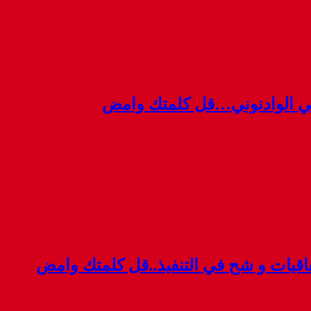
ي الوادنوني…قل كلمتك وامض
قيات و شح في التنفيذ..قل كلمتك وامض