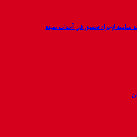
كية سامية لإجراء تحقيق في أحداث سبتة
ان