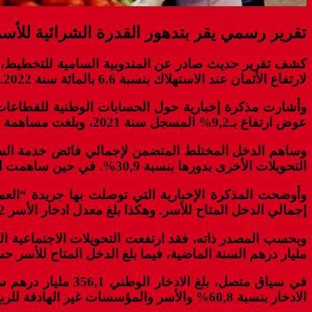
تقرير رسمي يقر بتدهور القدرة الشرائية للأسر بـ2.5 نقطة بسبب ارتفاع الأ
لارتفاع الأثمان عند الاستهلاك بنسبة 6.6 بالمائة سنة 2022.
عوض ارتفاع بـ9,2% المسجل سنة 2021، وبلغت مساهمة الأجور من هذا الدخل 46,5%.
التحويلات الأخرى بدورها بنسبة 30,9%. في حين ساهمت الضرائب على الدخل والثروة والمساهمات الاجتماعية سلبيا بنسبة 16,1%.
إجمالي الدخل المتاح للأسر. وهكذا بلغ معدل ادخار الأسر 11,2%سنة 2022”.
مليار درهم السنة الماضية، فيما بلغ الدخل المتاح للأسر حسب الفرد 24833 درهما سنة 2022 عوض 23845 درهم سنة 2021
الادخار بنسبة 60,8% والأسر والمؤسسات غير الهادفة للربح في خدمة الأسر بنسبة 29,7%والإدارات العمومية بنسبة 9,5%.