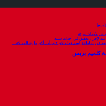
وروبا
باشر لأحداث سبتة
امية لإجراء تحقيق في أحداث سبتة
 فقد قررت إطلاق إسم فخامتكم على أحد أكبر طرق المملكة…
ة كلميم بريس