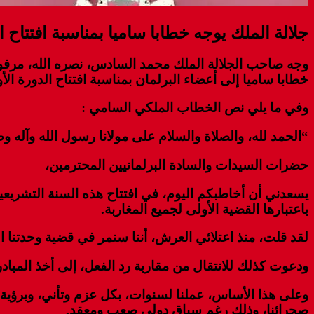
جلالة الملك يوجه خطابا ساميا بمناسبة افتتاح ا
وجه صاحب الجلالة الملك محمد السادس، نصره الله، مرفوق
خطابا ساميا إلى أعضاء البرلمان بمناسبة افتتاح الدورة الأ
وفي ما يلي نص الخطاب الملكي السامي :
“الحمد لله، والصلاة والسلام على مولانا رسول الله وآله و
حضرات السيدات والسادة البرلمانيين المحترمين،
يسعدني أن أخاطبكم اليوم، في افتتاح هذه السنة التشريع
باعتبارها القضية الأولى لجميع المغاربة.
لقد قلت، منذ اعتلائي العرش، أننا سنمر في قضية وحدتنا التر
ودعوت كذلك للانتقال من مقاربة رد الفعل، إلى أخذ المبادرة
وعلى هذا الأساس، عملنا لسنوات، بكل عزم وتأني، وبرؤية و
صحرائنا، وذلك رغم سياق دولي صعب ومعقد.