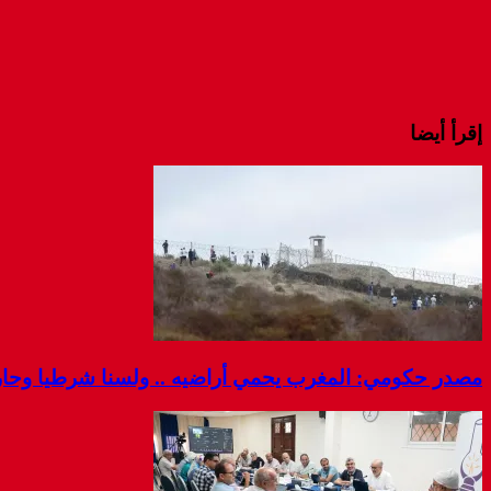
إقرأ أيضا
مصدر حكومي: المغرب يحمي أراضيه .. ولسنا شرطيا وحارس