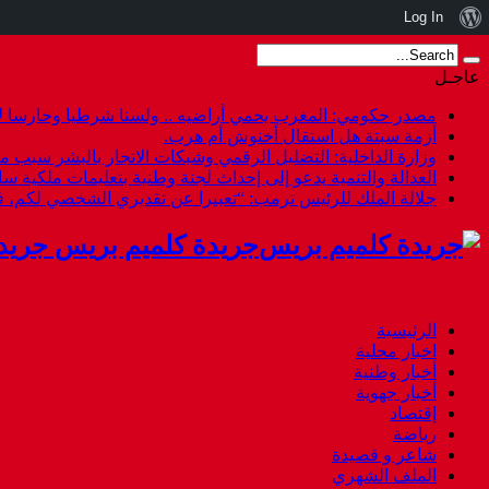
نبذة
Log In
عن
عاجـل
ووردبريس
مصدر حكومي: المغرب يحمي أراضيه .. ولسنا شرطيا وحارسا لأ
أزمة سبتة هل استقال أخنوش أم هرب.
وزارة الداخلية: التضليل الرقمي وشبكات الاتجار بالبشر سبب م
العدالة والتنمية يدعو إلى إحداث لجنة وطنية بتعليمات ملكية س
جلالة الملك للرئيس ترمب: “تعبيرا عن تقديري الشخصي لكم،
جريدة كلميم بريس جريد
الرئيسية
اخبار محلية
أخبار وطنية
أخبار جهوية
إقتصاد
رياضة
شاعر و قصيدة
الملف الشهري