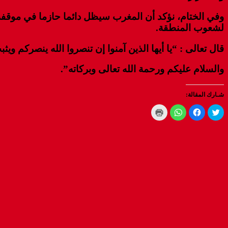
وفي الختام، نؤكد أن المغرب سيظل دائما حازما في موقفه، 
لشعوب المنطقة.
قال تعالى : “يا أيها الذين آمنوا إن تنصروا الله ينصركم وي
والسلام عليكم ورحمة الله تعالى وبركاته”.
شـارك المقالة:
Click
Click
Click
Click
to
to
to
to
print
share
share
share
(Opens
on
on
on
WhatsApp
in
Facebook
Twitter
new
(Opens
(Opens
(Opens
window)
in
in
in
new
new
new
window)
window)
window)