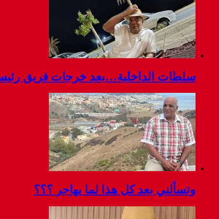
سلطات الداخلية…بعد خرجات فريق رئيسة ج
وتسألني بعد كل هذا لما يهاجر ؟؟؟