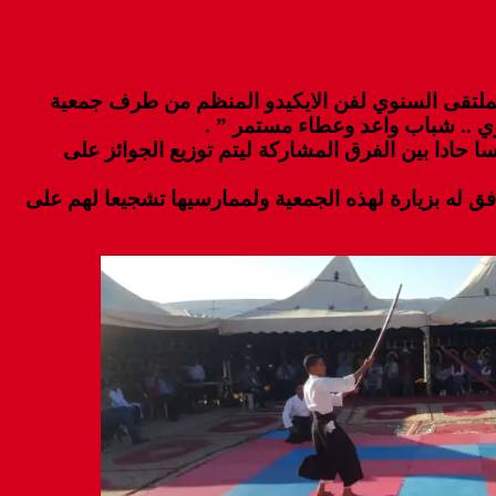
 قرية اكيسل التابعة ترابيا لجماعة اباينو تظاهرة رياضية بامتياز تمثلت في فعاليات النسخة 5 من الملتقى السنوي لفن الايكيدو المنظم من طرف جمعية
وي .. شباب واعد وعطاء مستمر ” .
حادا بين الفرق المشاركة ليتم توزيع الجوائز على
ق له بزيارة لهذه الجمعية ولممارسيها تشجيعا لهم على