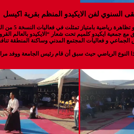
شهدت اليوم السبت
 مع جمعية ايكيدو كلميم تحت شعار “الايكيدو بالعالم القر
جماعي و فعاليات المجتمع المدني وساكنة المنطقة تنافسا 
ا النوع الرياضي حيث سبق أن قام رئيس الجامعة ووفد مراف