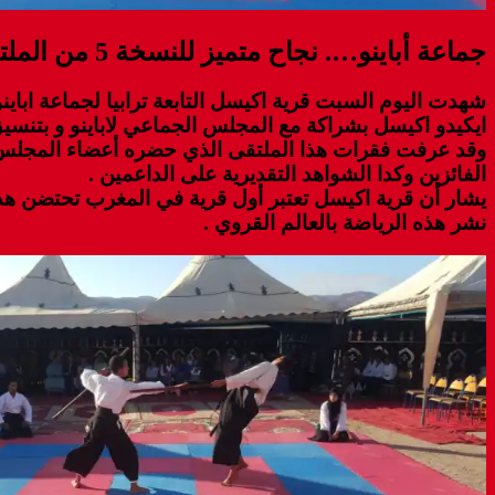
جماعة أباينو…. نجاح متميز للنسخة 5 من الملتقى السنوي لفن الايكيدو المنظم بقرية اكيسل
ايكيدو اكيسل بشراكة مع المجلس الجماعي لاباينو و بتنسيق
وقد عرفت فقرات هذا الملتقى الذي حضره أعضاء المجلس ال
الفائزين وكدا الشواهد التقديرية على الداعمين .
يشار أن قرية اكيسل تعتبر أول قرية في المغرب تحتضن هذ
نشر هذه الرياضة بالعالم القروي .