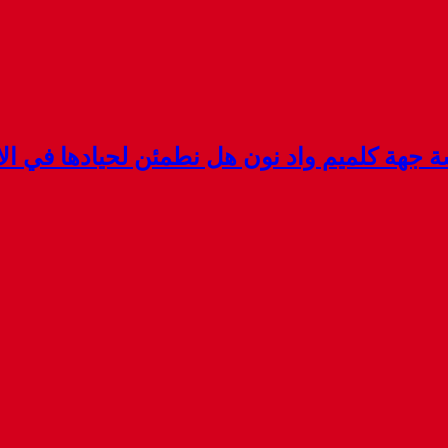
هة كلميم واد نون هل نطمئن لحيادها في الان