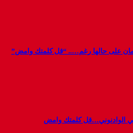
قمان على حالها رغم….. “قل كلمتك وامض”
ي الوادنوني…قل كلمتك وامض