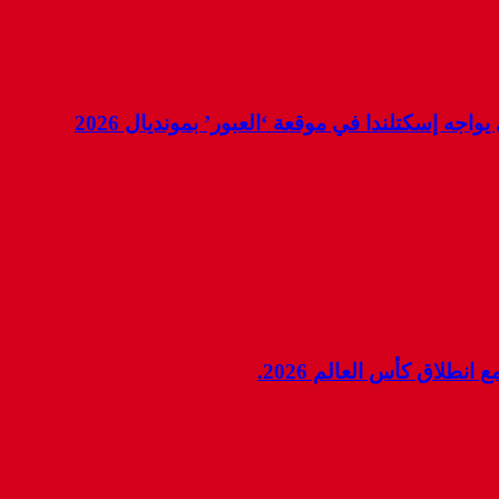
جه إسكتلندا في موقعة ‘العبور’ بمونديال 2026
نطلاق كأس العالم 2026.