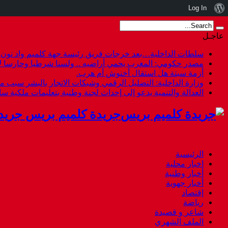
نبذة
Log In
عن
عاجـل
ووردبريس
سلطات الداخلية…بعد خرجات فريق رئيسة جهة كلميم واد نون هل
مصدر حكومي: المغرب يحمي أراضيه .. ولسنا شرطيا وحارسا لأ
أزمة سبتة هل استقال أخنوش أم هرب.
وزارة الداخلية: التضليل الرقمي وشبكات الاتجار بالبشر سبب م
العدالة والتنمية يدعو إلى إحداث لجنة وطنية بتعليمات ملكية س
جريدة كلميم بريس جريد
الرئيسية
اخبار محلية
أخبار وطنية
أخبار جهوية
إقتصاد
رياضة
شاعر و قصيدة
الملف الشهري