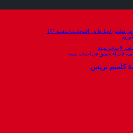
 نطمئن لحيادها في الانتخابات المقبلة ؟؟؟
وروبا
باشر لأحداث سبتة
امية لإجراء تحقيق في أحداث سبتة
ة كلميم بريس