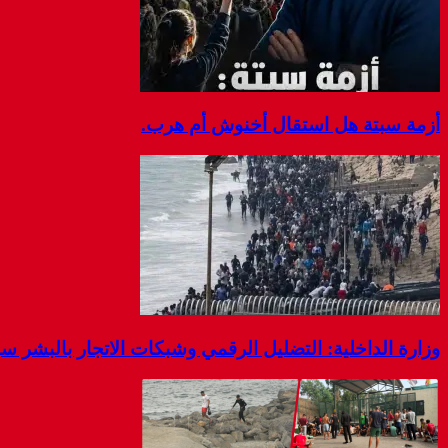
أزمة سبتة هل استقال أخنوش أم هرب.
وزارة الداخلية: التضليل الرقمي وشبكات الاتجار بالبشر 