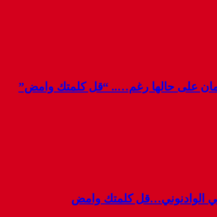
قمان على حالها رغم….. “قل كلمتك وامض”
ي الوادنوني…قل كلمتك وامض