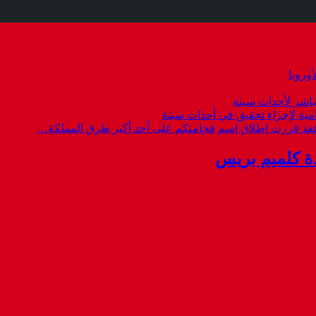
وروبا
باشر لأحداث سبتة
امية لإجراء تحقيق في أحداث سبتة
 فقد قررت إطلاق إسم فخامتكم على أحد أكبر طرق المملكة…
ة كلميم بريس