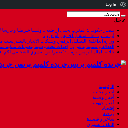
نبذة
Log In
عن
عاجـل
ووردبريس
مصدر حكومي: المغرب يحمي أراضيه .. ولسنا شرطيا وحارسا لأ
أزمة سبتة هل استقال أخنوش أم هرب.
وزارة الداخلية: التضليل الرقمي وشبكات الاتجار بالبشر سبب م
العدالة والتنمية يدعو إلى إحداث لجنة وطنية بتعليمات ملكية س
جلالة الملك للرئيس ترمب: “تعبيرا عن تقديري الشخصي لكم،
جريدة كلميم بريس جريد
الرئيسية
اخبار محلية
أخبار وطنية
أخبار جهوية
إقتصاد
رياضة
شاعر و قصيدة
الملف الشهري