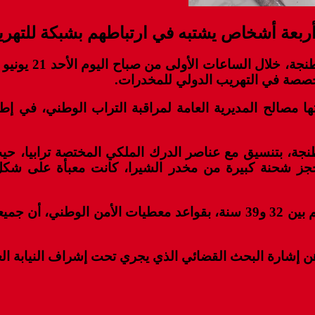
صصة في التهريب الدولي للمخدرات.
ها مصالح المديرية العامة لمراقبة التراب الوطني، في إط
طنجة، بتنسيق مع عناصر الدرك الملكي المختصة ترابيا،
جز شحنة كبيرة من مخدر الشيرا، كانت معبأة على شكل
وأظهرت عملية تنقيط المشتبه فيهم، الذين تتراوح أعمارهم بين 32 و39 سنة،
ن إشارة البحث القضائي الذي يجري تحت إشراف النيابة الع