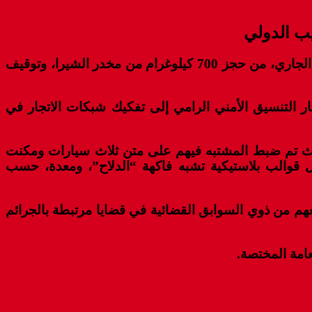
تمكنت عناصر المصلحة الولائية للشرطة القضائية بمدينة طنجة، خلال الساعات الأولى من صباح اليوم الأحد 21 يونيو الجاري، من حجز 700 كيلوغرام من مخدر الشيرا، وتوقيف
ار التنسيق الأمني الرامي إلى تفكيك شبكات الاتجار في
 حيث تم ضبط المشتبه فيهم على متن ثلاث سيارات ومكنت
 قوالب بلاستيكية تشبه فاكهة “الدلاح”، ومعدة، حسب
 بقواعد معطيات الأمن الوطني، أن جميعهم من ذوي السوابق القضائية في قضايا مرتبطة بالجرائم
امة المختصة.