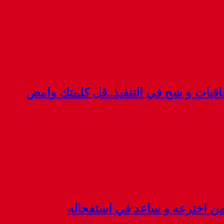
قيات و شح في التنفيذ..قل كلمتك وامض
 من اخترعه و ساعد في استفحاله