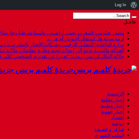
نبذة
Log In
عن
عاجـل
ووردبريس
مصدر حكومي: المغرب يحمي أراضيه .. ولسنا شرطيا وحارسا لأ
أزمة سبتة هل استقال أخنوش أم هرب.
وزارة الداخلية: التضليل الرقمي وشبكات الاتجار بالبشر سبب م
العدالة والتنمية يدعو إلى إحداث لجنة وطنية بتعليمات ملكية س
جلالة الملك للرئيس ترمب: “تعبيرا عن تقديري الشخصي لكم،
جريدة كلميم بريس جريد
الرئيسية
اخبار محلية
أخبار وطنية
أخبار جهوية
إقتصاد
رياضة
شاعر و قصيدة
الملف الشهري