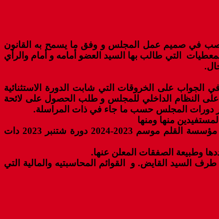
 تصب في صميم عمل المجلس و وفق ما يسمح به القانون
 المعطيات التي طالب بها السيد العضو أمامه و أمام والرأي
ال.
في الجواب على الخروقات التي شابت الدورة الاستثنائية
 عامل الاقليم بتاريخ 2024/12/18 المراسلة عدد 2023/07 و طلب الحصول على النظام الداخلي للمجلس و طلب الحصول على لائحة
ر دورات المجلس حسب ما جاء في ذات المراسلة.
مستفيدين منها ومنها
الاتفاقية المبرمة مع المعهد العالي لصحافة بدورة دجنبر 2023 دات التكلفة 334.500.00 درهم والاتفاقية المبرمة مع مؤسسة القلم موسم 2023-2024 دورة شتنبر 2023 دات
لى محضر دورة يناير 2024 ولائحة المنقولات للتدبير المالي 2022و2023 مؤشرة من طرف السيد القايض. و القوائم المحاسبتيه والمالية التي