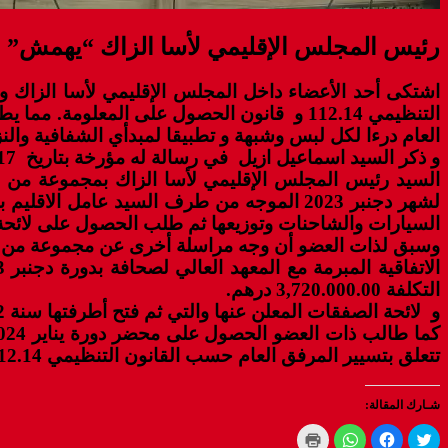
رئيس المجلس الإقليمي لأسا الزاك “يهمش”
اشتكى أحد الأعضاء داخل المجلس الإقليمي لأسا الزاك
التنظيمي 112.14 و قانون الحصول على المعل
العام درءا لكل لبس وشبهة و تطبيقا لمبدأي الشفافية والن
و ذكر السيد اسماعيل ازيل في رسالة له مؤرخة بتاريخ 17 يناير 2024
السيد رئيس المجلس الإقليمي لأسا الزاك بمجموعة من الط
السيارات والشاحنات وتوزيعها ثم طلب الحصول على لائح
وسبق لذات العضو أن وجه مراسلة أخرى عن مجموعة من الا
التكلفة 3,720.000.00 درهم.
و لائحة الصفقات المعلن عنها والتي ثم فتح أطرفتها سنة 2022-2023 وأسماء الشركات النائلة لسندات الطلب و ما عددها وطبيعة الصفقات المعلن عنها.
تتعلق بتسيير المرفق العام حسب القانون التنظيمي 112.14 لا سيما المادة 219 منه.[/starlist]
شـارك المقالة:
Click
Click
Click
Click