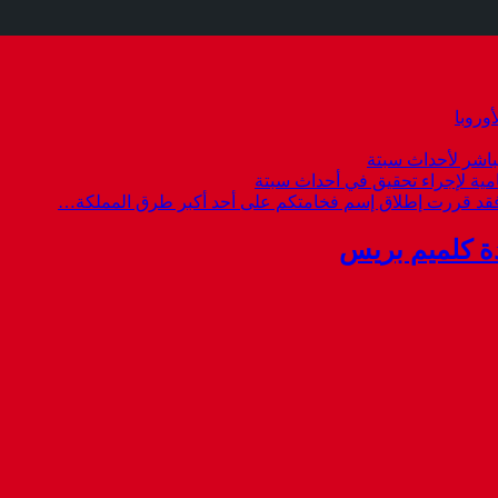
وروبا
باشر لأحداث سبتة
امية لإجراء تحقيق في أحداث سبتة
 فقد قررت إطلاق إسم فخامتكم على أحد أكبر طرق المملكة…
ة كلميم بريس