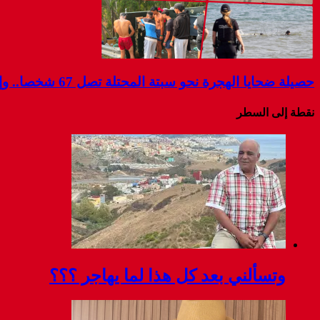
حصيلة ضحايا الهجرة نحو سبتة المحتلة تصل 67 شخصا.. وإسبانيا تواصل البحث عن مفقودين
نقطة إلى السطر
وتسألني بعد كل هذا لما يهاجر ؟؟؟