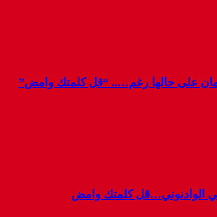
قمان على حالها رغم….. “قل كلمتك وامض”
ي الوادنوني…قل كلمتك وامض