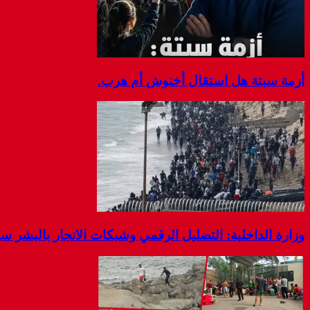
أزمة سبتة هل استقال أخنوش أم هرب.
وزارة الداخلية: التضليل الرقمي وشبكات الاتجار بالبشر 