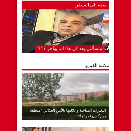
نقطة إلى السطر
المستشفى الجهوي بكلميم..لا تزال دار
لقمان على حالها رغم….. “قل كلمتك
وامض”
مكتبة الفيديو
التغيرات المناخية وعلاقتها بالأمن الغذائي “منطقة
بويزكارن نمودجا”