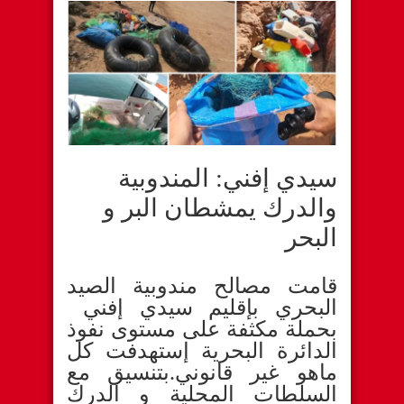
سيدي إفني: المندوبية
والدرك يمشطان البر و
البحر
قامت مصالح مندوبية الصيد
البحري بإقليم سيدي إفني
بحملة مكثفة على مستوى نفوذ
الدائرة البحرية إستهدفت كل
ماهو غير قانوني.بتنسيق مع
السلطات المحلية و الدرك