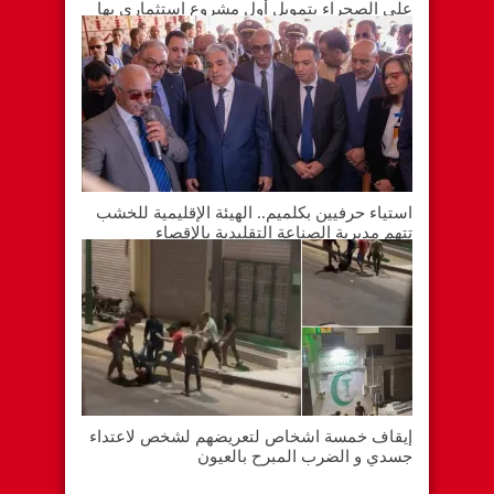
على الصحراء بتمويل أول مشروع استثماري بها
استياء حرفيين بكلميم.. الهيئة الإقليمية للخشب
تتهم مديرية الصناعة التقليدية بالإقصاء
إيقاف خمسة اشخاص لتعريضهم لشخص لاعتداء
جسدي و الضرب المبرح بالعيون