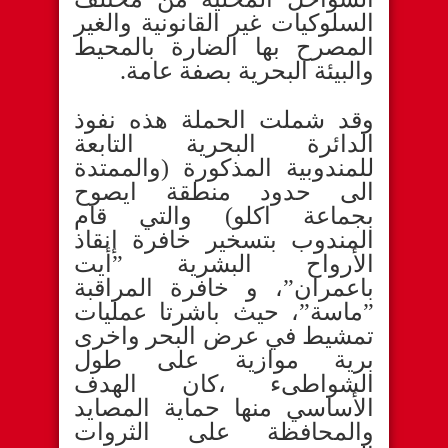
السلوكيات غير القانونية والغير
المصرح بها الضارة بالمحيط
والبيئة البحرية بصفة عامة.
وقد شملت الحملة هذه نفوذ
الدائرة البحرية التابعة
للمندوبية المذكورة (والممتدة
الى حدود منطقة ايصوح
بجماعة اكلو) والتي قام
المندوب بتسخير خافرة إنقاذ
الأرواح البشرية ”أيت
باعمران”، و خافرة المراقبة
”ماسة”، حيث باشرتا عمليات
تمشيط في عرض البحر واخرى
برية موازية على طول
الشواطىء ،كان الهدف
الأساسي منها حماية المصايد
والمحافظة على الثروات