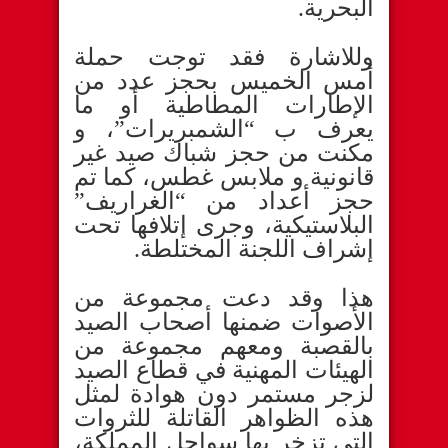
البحرية.
وللاشارة فقد توجت حملة
أمس الخميس بحجز عدد من
الإطارات المطاطية أو ما
يعرف ب “الشمبريرات”، و
مكنت من حجز شباك صيد غير
قانونية و ملابس غطس، كما تم
حجز أعداد من “الغراريف”
البلاستيكية، وجرى إتلافها تحت
إشراف اللجنة المختلطة.
هذا وقد دعت مجموعة من
الأصوات ضمنها أصحاب الصيد
بالقصبة ومعهم مجموعة من
الهيئات المهنية في قطاع الصيد
لزجر مستمر دون هوادة لمثل
هذه الظواهر القاتلة للثروات
التي تزخر بها سواحل المملكة،