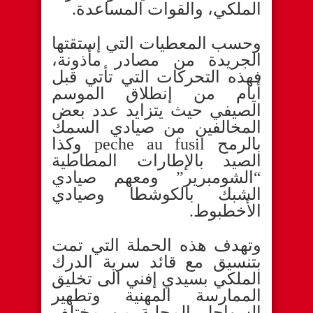
الملكي، والقوات المساعدة.
وحسب المعطيات التي إستقتها
الجريدة من مصادر مأذونة،
فهذه التحركات التي تأتي قبل
أيام من إنطلاق الموسم
الصيفي حيث يتزايد عدد بعض
المخالفين من صيادي السمك
بالرمح peche au fusil وكذا
الصيد بالإطارات المطاطية
“الشومبرير” ومعهم صيادي
الشبك بالكوشطا وصيادي
الأخطبوط.
وتهدف هذه الحملة التي تمت
بتنسيق مع قائد سرية الدرك
الملكي بسيدي إفني الى تخليق
الممارسة المهنية وتطهير
السواحل المحلية من مختلف