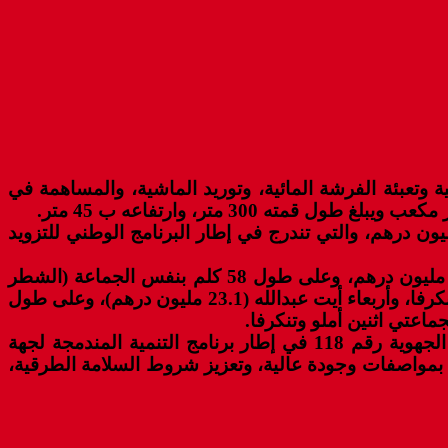
ية الجوفية وتعبئة الفرشة المائية، وتوريد الماشية، والمساهمة في
ت انطلاقة أشغال تهم تزويد المراكز والدواوير بالماء الصالح للشروب بالإقليم بتكلفة إجمالية ناهزت 152 مليون درهم، والتي تندرج في إطار البرنامج الوطني للتزويد
ويتعلق الأمر بأشغال وضع قنوات توزيع مياه الشرب على طول 77 كلم بجماعة اثنين أملو (الشطر الأول) بمبلغ 30.3 مليون درهم، وعلى طول 58 كلم بنفس الجماعة (الشطر
الثاني) بمبلغ 21.2 مليون درهم، وعلى طول 67 كلم بجماعة تنكرفا (24.8 مليون درهم)، وعلى طول 47 كلم بجماعتي تنكرفا، وأربعاء أيت عبدالله (23.1 مليون درهم)، وعلى طول
كما أعطيت أيضا انطلاقة أشغال بناء منشأة فنية على واد أسكا بالنقطة الكيلومترية 000+38 على مستوى الطريق الجهوية رقم 118 في إطار برنامج التنمية المندمجة لجهة
لاف مالي يقدر ب 18 مليون درهم، توفير محور طرقي بمواصفات وجودة عالية، وتعزيز شروط السلامة الطرقية،