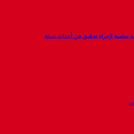
كية سامية لإجراء تحقيق في أحداث سبتة
ان