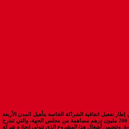
ار تفعيل اتفاقية الشراكة الخاصة بتأهيل المدن الأربعة
بجهة كلميم وادنون (كلميم، طانطان، أسا، سيدي إفني) والتي رصدت لها كلفة إجمالية تقدر ب 300 مليون درهم منها 200 مليون درهم مساهمة من مجلس الجهة، والتي تندرج
 من أجل تنفيذ المشاريع ذات الأولوية 2021-2023 ببرنامج التنمية الجهوية. وتتضمن أشغال هذا المشروع الذي تتولى إنجازه شركة