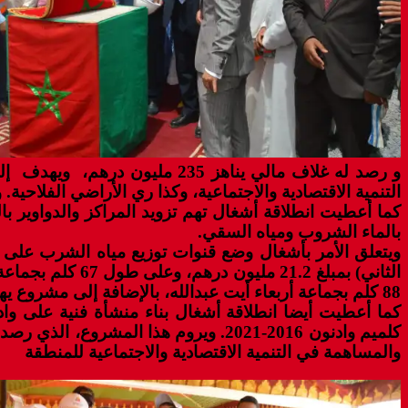
و رصد له غلاف مالي يناهز 235
التنمية الاقتصادية والاجتماعية، وكذا ري الأراضي الفلاحية. وتبلغ حقينة السد، وهو من الخرسا
بالماء الشروب ومياه السقي.
88 كلم بجماعة أربعاء أيت عبدالله، بالإضافة إلى مشروع يهم الهندسة المدنية وتجهيزات منشآت توزيع الماء الشروب بجماعتي اثنين أملو وتنكرفا.
والمساهمة في التنمية الاقتصادية والاجتماعية للمنطقة