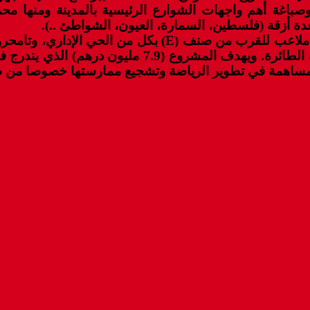
صباغة أهم واجهات الشوارع الرئيسية بالمدينة ومنها م
عدة أزقة (فلسطين، السمارة، العيون، الشواطئ ..).
وبسيدي إفني أيضا تم إعطاء انطلاقة أشغال إنجاز خمسة ملا
ستخصص لرياضات كرة القدم وكرة السلة وكرة اليد وكرة
المساهمة في تطوير الرياضة وتشجيع ممارستها خصوصا من