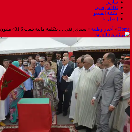
تقارير
ثقافة وفنون
مكتبة الفيديو
إتصل بنا
Home
»
أخبار وطنية
»
سيدي إفني…. بتكلفة مالية بلغت 431.6 مليون درهم، إطلاق مشاريع تنموية بمناسبة عيد العرش