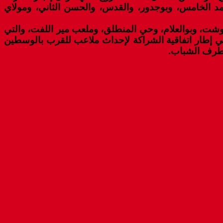
حمد الخامس، وبوجدور، والقدس، والحسن الثاني، ومولاي
عب للقرب من صنف (E) بكل من الحي الإداري، وتامحروشت، وبوالعلام، وحي المنطلق، وملعب مير اللفت، والتي
 الطائرة. ويهدف المشروع (7.9 مليون درهم) الذي يندرج في إطار اتفاقية الشراكة لإحداث ملاعب للقرب بالوسطين
 طرف الشباب.