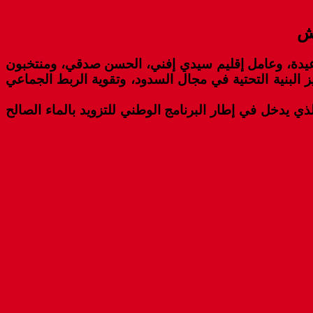
عيدة، وعامل إقليم سيدي إفني، الحسن صدقي، ومنتخبون
البنية التحتية في مجال السدود، وتقوية الربط الجماعي
الوفد بزيارة لورش بناء سد ” أسيف ويندر ” الذي بلغت نسبة تقدم الأشغال به 20 بالمائة، الذي يدخل في إطار البرنامج الوطني للتزويد بالماء الصالح