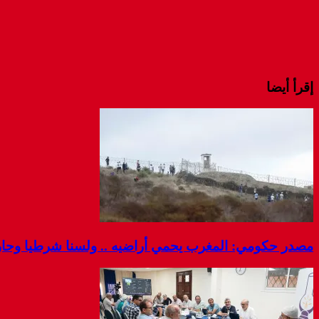
إقرأ أيضا
مصدر حكومي: المغرب يحمي أراضيه .. ولسنا شرطيا وحارس