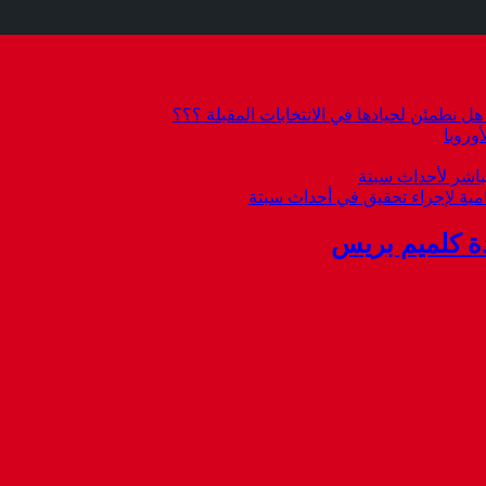
 نطمئن لحيادها في الانتخابات المقبلة ؟؟؟
وروبا
باشر لأحداث سبتة
امية لإجراء تحقيق في أحداث سبتة
ة كلميم بريس