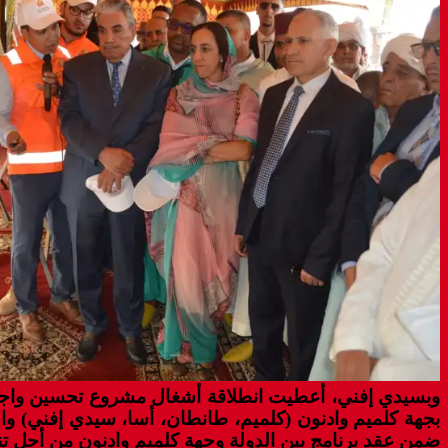
وبسيدي إفني، أعطيت انطلاقة أشغال مشروع تحسين واجهة أه