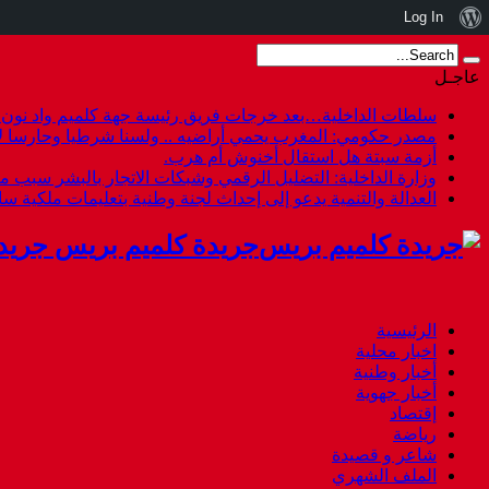
نبذة
Log In
عن
عاجـل
ووردبريس
سلطات الداخلية…بعد خرجات فريق رئيسة جهة كلميم واد نون هل
مصدر حكومي: المغرب يحمي أراضيه .. ولسنا شرطيا وحارسا لأ
أزمة سبتة هل استقال أخنوش أم هرب.
وزارة الداخلية: التضليل الرقمي وشبكات الاتجار بالبشر سبب م
العدالة والتنمية يدعو إلى إحداث لجنة وطنية بتعليمات ملكية س
جريدة كلميم بريس جريد
الرئيسية
اخبار محلية
أخبار وطنية
أخبار جهوية
إقتصاد
رياضة
شاعر و قصيدة
الملف الشهري