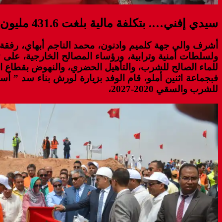
سيدي إفني…. بتكلفة مالية بلغت 431.6 مليون درهم، إطلاق مشاريع تنموية بمناسبة عيد العرش
أشرف والي جهة كلميم وادنون، محمد الناجم أبهاي، رفق
ولسلطات أمنية وترابية، ورؤساء المصالح الخارجية، على 
للماء الصالح للشرب، والتأهيل الحضري، والنهوض بقطاع ال
للشرب والسقي 2020-2027،