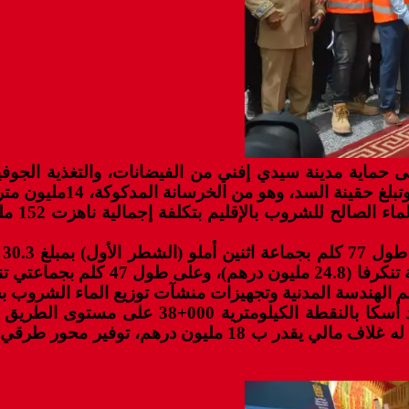
 مليون درهم، ويهدف إلى حماية مدينة سيدي إفني من الفيضانات، والتغذ
نة المدكوكة، 14مليون متر مكعب ويبلغ طول قمته 300 متر، وارتفاعه ب 45 متر.
كما أعطي
كلميم وادنون 2016-2021. ويروم هذا المشروع، الذي رصد له غ