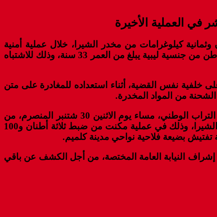
في العملية الأخيرة
 وثمانية كيلوغرامات من مخدر الشيرا، خلال عملية أمنية
بمدينة كلميم، تمكنت عناصر الشرطة بمطار محمد الخامس الدولي بمدينة الدار البيضاء، اليوم الجمعة، من توقيف مواطن من جنسية ليبية يبلغ من العمر 33 سنة، وذلك للاشتباه
ى خلفية نفس القضية، أثناء استعداده للمغادرة على متن
الشحنة من المواد المخدرة.
وذكر المصدر ذاته بأن فرقة الشرطة القضائية بمدينة كلميم كانت تمكنت، بتنسيق مع مصالح المديرية العامة لمراقبة التراب الوطني، مساء يوم الاثنين 30 شتنبر المنصرم، من
تفكيك شبكة إجرامية تنشط في التهريب الدولي للمخدرات، وضبطت بحوزة أفرادها أكثر من ثمانية أطنان من مخدر الشيرا، وذلك في عملية مكنت من ضبط ثلاثة أطنان و100
 تفتيش بضيعة فلاحية نواحي مدينة كلميم.
 إشراف النيابة العامة المختصة، من أجل الكشف عن باقي