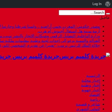
نبذة
Log In
عن
عاجـل
ووردبريس
مصدر حكومي: المغرب يحمي أراضيه .. ولسنا شرطيا وحارسا لأ
أزمة سبتة هل استقال أخنوش أم هرب.
وزارة الداخلية: التضليل الرقمي وشبكات الاتجار بالبشر سبب م
العدالة والتنمية يدعو إلى إحداث لجنة وطنية بتعليمات ملكية س
جلالة الملك للرئيس ترمب: “تعبيرا عن تقديري الشخصي لكم،
جريدة كلميم بريس جريد
الرئيسية
اخبار محلية
أخبار وطنية
أخبار جهوية
إقتصاد
رياضة
شاعر و قصيدة
الملف الشهري