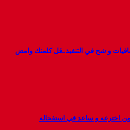
قيات و شح في التنفيذ..قل كلمتك وامض
 من اخترعه و ساعد في استفحاله