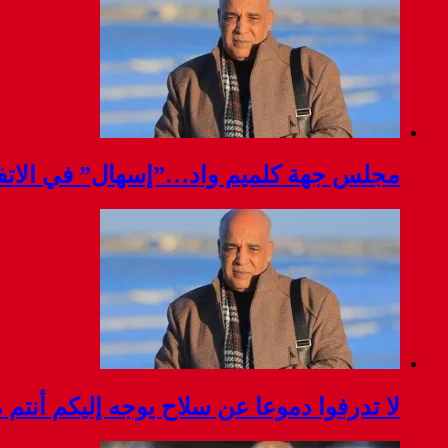
مجلس جهة كلميم واد…”إسهال” في الاتفا
لا تدرفوا دموعا عن سلاح يوجه إليكم أنتم