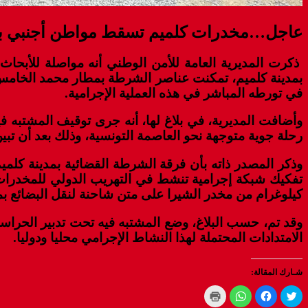
عاجل…مخدرات كلميم تسقط مواطن أجنبي بمطا
ذكرت المديرية العامة للأمن الوطني أنه مواصلة للأبحاث 
في تورطه المباشر في هذه العملية الإجرامية.
وأضافت المديرية، في بلاغ لها، أنه جرى توقيف المشتبه 
رحلة جوية متوجهة نحو العاصمة التونسية، وذلك بعد أن تبي
كيلوغرام من مخدر الشيرا على متن شاحنة لنقل البضائع بم
وقد تم، حسب البلاغ، وضع المشتبه فيه تحت تدبير الحراس
الامتدادات المحتملة لهذا النشاط الإجرامي محليا ودوليا.
شـارك المقالة:
Click
Click
Click
Click
to
to
to
to