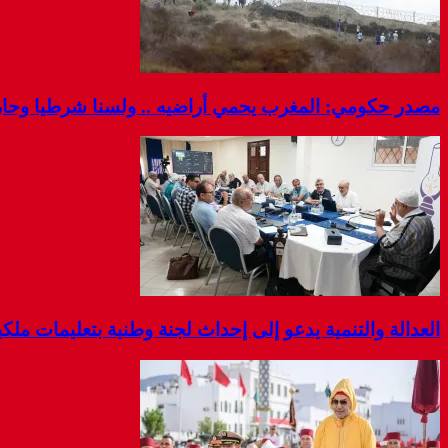
مصدر حكومي: المغرب يحمي أراضيه .. ولسنا شرطيا وحارس
العدالة والتنمية يدعو إلى إحداث لجنة وطنية بتعليمات مل