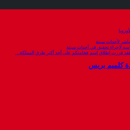
وروبا
باشر لأحداث سبتة
امية لإجراء تحقيق في أحداث سبتة
 فقد قررت إطلاق إسم فخامتكم على أحد أكبر طرق المملكة…
ة كلميم بريس