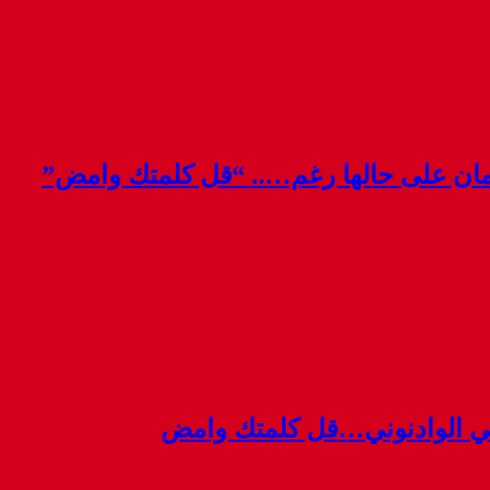
قمان على حالها رغم….. “قل كلمتك وامض”
ي الوادنوني…قل كلمتك وامض