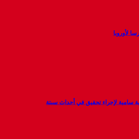
ا لأوروبا
كية سامية لإجراء تحقيق في أحداث سبتة