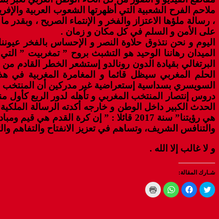
ملاحم الفرح الشعبية التي أظهرتها الشعوب العربية والإفري
، رسالة ملؤها الاعتزاز والفخر و الإنتماء الصريح ، وبقد
على الأمن و السلم في كل مكان و زمان .
اليوم و نحن نتذوق حلاوة النصر و الإحساس بالفخر عيوننا و
الميدان رهاننا الوحيد هو التشبث بروح ” تمغربيت ” التي
البرتغالي بقيادة الدون رونالدو إستشعر الخطر القادم من و
الحلم المغربي سيظل قائما و المغامرة المغربية في هذ
السويسري بسداسية إستعراضية غير مدركين أن المنتخب ال
دروس إنتصار المنتخب المغربي و تأهله لدور الربع كأول 
الحدث الكبير داخل الوطن و خارجه أكدته الرسالة الملكية
هي رؤيتنا” سنة 2017 قائلا : ” إن كرة ا
والتنافس الشريف، وتساهم في تعزيز الانفتاح والتفاهم وال
و لا غالب إلا الله .
شـارك المقالة:
C
C
C
C
l
l
l
l
i
i
i
i
c
c
c
c
k
k
k
k
t
t
t
t