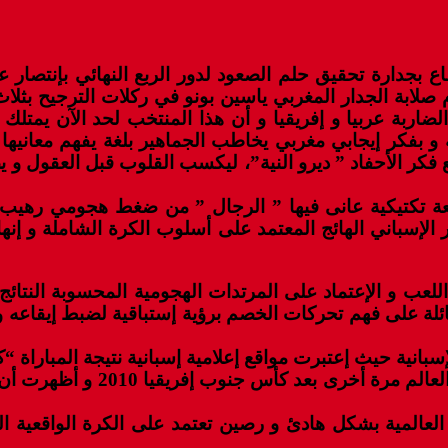
ع بجدارة تحقيق حلم الصعود لدور الربع النهائي بإنتصار ع
ة الضاربة عربيا و إفريقيا و أن هذا المنتخب لحد الآن ي
فكر إيجابي مغربي يخاطب الجماهير بلغة يفهم معانيها 
فكر الأحفاد ” ديرو النية”، ليكسب القلوب قبل العقول و يضم
قعة تكتيكية عانى فيها ” الرجال ” من ضغط هجومي رهيب 
لإسباني الهائج المعتمد على أسلوب الكرة الشاملة و إنها
لعب و الإعتماد على المرتدات الهجومية المحسوبة النتائج 
ائلة على فهم تحركات الخصم برؤية إستباقية لضبط إيقاعه
انية حيث إعتبرت مواقع إعلامية إسبانية نتيجة المباراة “
على كرة القدم العالمية و أنهت 
عالمية بشكل هادئ و رصين تعتمد على الكرة الواقعية الم