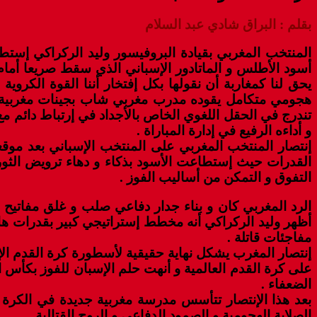
بقلم : البراق شادي عبد السلام
المنتخب المغربي بقيادة البروفيسور وليد الركراكي إستطا
يحق لنا كمغاربة أن نقولها بكل إفتخار أننا القوة الكروي
هجومي متكامل يقوده مدرب مغربي شاب بجينات مغربية و ب
تندرج في الحقل اللغوي الخاص بالأجداد في إرتباط دائم مع 
و أداءه الرفيع في إدارة المباراة .
إنتصار المنتخب المغربي على المنتخب الإسباني بعد مو
القدرات حيث إستطاعت الأسود بذكاء و دهاء ترويض الثور ا
التفوق و التمكن من أساليب الفوز .
الرد المغربي كان و بناء جدار دفاعي صلب و غلق مفاتيح ال
أظهر وليد الركراكي أنه مخطط إستراتيجي كبير بقدرات ه
مفاجئات قاتلة .
إنتصار المغرب يشكل نهاية حقيقية لأسطورة كرة القدم الإسب
الضعفاء .
بعد هذا الإنتصار تتأسس مدرسة مغربية جديدة في الكرة ال
الصلابة الهجومية و الصمود الدفاعي و الروح القتالية .