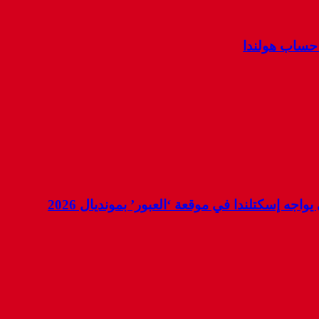
 حساب هولندا
جه إسكتلندا في موقعة ‘العبور’ بمونديال 2026