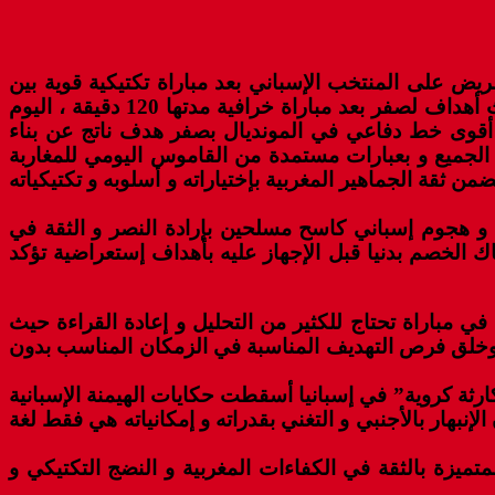
ريض على المنتخب الإسباني بعد مباراة تكتيكية قوية بين
أسود الأطلس و الماتادور الإسباني الذي سقط صريعا أمام صلابة الجدار المغربي ياسين بونو في ركلات الترجيح بثلاث أهداف لصفر بعد مباراة خرافية مدتها 120 دقيقة ، اليوم
متلك أقوى خط دفاعي في المونديال بصفر هدف ناتج عن بناء
الجميع و بعبارات مستمدة من القاموس اليومي للمغاربة
ن ثقة الجماهير المغربية بإختياراته و أسلوبه و تكتيكياته
و هجوم إسباني كاسح مسلحين بإرادة النصر و الثقة في
ك الخصم بدنيا قبل الإجهاز عليه بأهداف إستعراضية تؤكد
في مباراة تحتاج للكثير من التحليل و إعادة القراءة حيث
 وخلق فرص التهديف المناسبة في الزمكان المناسب بدون
كارثة كروية” في إسبانيا أسقطت حكايات الهيمنة الإسبانية
حلم الإسبان للفوز بكأس العالم مرة أخرى بعد كأس جنوب إفريقيا 2010 و أظهرت أن الإنبهار بالأجنبي و التغني بقدراته و إمكانياته هي فقط لغة
تميزة بالثقة في الكفاءات المغربية و النضج التكتيكي و