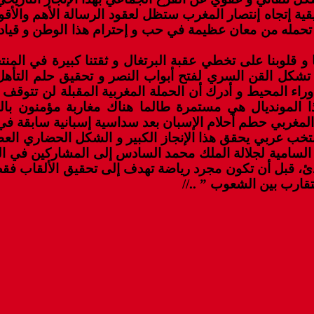
قية إتجاه إنتصار المغرب ستظل لعقود الرسالة الأهم والأقو
ر ما تحمله من معان عظيمة في حب و إحترام هذا الوطن و قي
 قلوبنا على تخطي عقبة البرتغال و ثقتنا كبيرة في المنتخ
 تشكل القن السري لفتح أبواب النصر و تحقيق حلم التأهل
راء المحيط و أدرك أن الحملة المغربية المقبلة لن تتوقف 
ا المونديال هي مستمرة طالما هناك مغاربة مؤمنون بالن
مغربي حطم أحلام الإسبان بعد سداسية إسبانية سابقة في
منتخب عربي يحقق هذا الإنجاز الكبير و الشكل الحضاري ا
 السامية لجلالة الملك محمد السادس إلى المشاركين في ال
لقدم هي قيم ومبادئ، قبل أن تكون مجرد رياضة تهدف إلى تحقيق الأ
تقارب بين الشعوب ” ..//