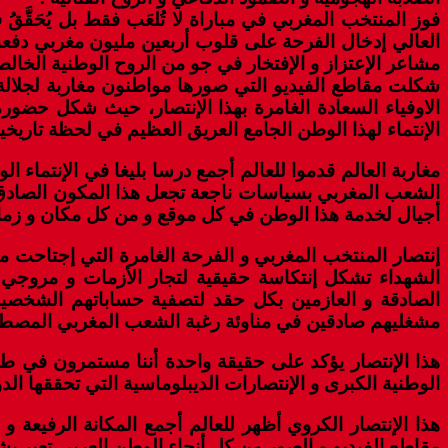
فوز المنتخب المغربي في مباراة لا تُلعَب فقط بل يُحَقّ
العالي إدخال الفرحة على قلوب أربعين مليون مغربي دفعة 
مشاعر الإعتزاز و الإفتخار في جو من الروح الوطنية الخال
شكلت مقاطع الفيديو التي صورها مواطنون مغاربة لجلالة 
الاوفياء السعادة الغامرة بهذا الإنتصار، حيث شكل حضو
الإنتماء لهذا الوطن الجامع العريق العظيم في لحظة تاريخية
مغاربة العالم قدموا للعالم أجمع درسا بليغا في الإنتماء 
الشعب المغربي بسياسات ناجعة تجعل هذا المكون الصادق 
أجيال لخدمة هذا الوطن في كل موقع و من كل مكان و زما
إنتصار المنتخب المغربي و الفرحة الغامرة التي إجتاحت م
الشهداء تشكل إنتكاسة حقيقية لتجار الأزمات و مروجي
الصادقة و العازمين بكل حقد لتصفية حساباتهم الشخص
مشغليهم صادقين في مناوئة رغبة الشعب المغربي المصطف 
هذا الإنتصار يؤكد على حقيقة واحدة أننا مستمرون في طر
الوطنية الكبرى و الإنتصارات الديبلوماسية التي تحققها الد
هذا الإنتصار الكروي أظهر للعالم أجمع المكانة الرفيعة و
مقاطع الفيديو و الصور من كل أنحاء الوطن العربي تعبر بشك