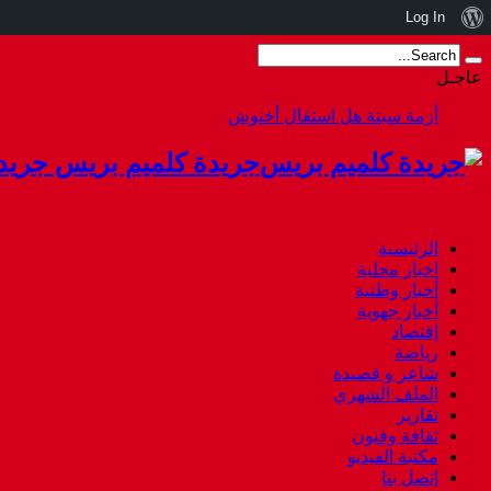
نبذة
Log In
عن
عاجـل
ووردبريس
أزمة سبتة هل استقال أخنوش أم هرب.
جريدة كلميم بريس جريد
الرئيسية
اخبار محلية
أخبار وطنية
أخبار جهوية
إقتصاد
رياضة
شاعر و قصيدة
الملف الشهري
تقارير
ثقافة وفنون
مكتبة الفيديو
إتصل بنا