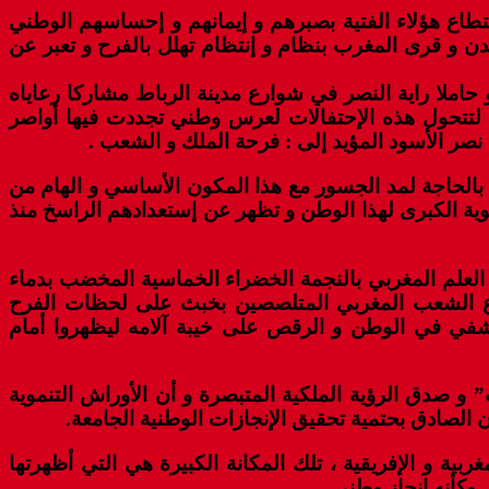
ستطاع هؤلاء الفتية بصبرهم و إيمانهم و إحساسهم الوطني
دن و قرى المغرب بنظام و إنتظام تهلل بالفرح و تعبر عن
املا راية النصر في شوارع مدينة الرباط مشاركا رعاياه
ة لتتحول هذه الإحتفالات لعرس وطني تجددت فيها أواصر
 نصر الأسود المؤيد إلى : فرحة الملك و الشعب .
ة و بالحاجة لمد الجسور مع هذا المكون الأساسي و الهام من
ة الكبرى لهذا الوطن و تظهر عن إستعدادهم الراسخ منذ
 العلم المغربي بالنجمة الخضراء الخماسية المخضب بدماء
موع الشعب المغربي المتلصصين بخبث على لحظات الفرح
في في الوطن و الرقص على خيبة آلامه ليظهروا أمام
و صدق الرؤية الملكية المتبصرة و أن الأوراش التنموية
ان الصادق بحتمية تحقيق الإنجازات الوطنية الجامعة.
بية و الإفريقية ، تلك المكانة الكبيرة هي التي أظهرتها
وكأنه إنجاز وطني .