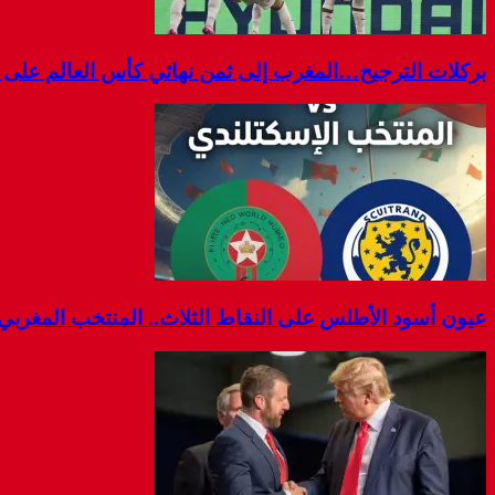
بركلات الترجيح…المغرب إلى ثمن نهائي كأس العالم على
عيون أسود الأطلس على النقاط الثلاث.. المنتخب المغربي يوا