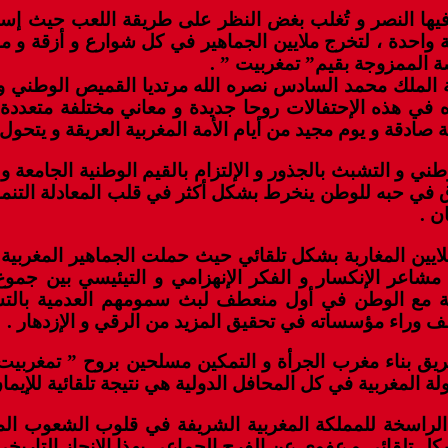
َقُ فيها النصر و تُغلب بغض النظر على طريقة اللعب حيث إ
واحدة ، لتخرج ملايين الجماهير في كل شوارع و أزقة و م
صة الممزوجة بقيم” تمغربيت ” .
الملك محمد السادس نصره الله مرتديا القميص الوطني و ح
ره في هذه الإحتفالات روحا جديدة و معاني مختلفة متعدد
 صادقة و يوم مجيد من أيام الأمة المغربية العريقة و يتحول
الوطني و التشبث بالجذور و الإلتزام بالقيم الوطنية الجامع
في حبه للوطن ينخرط بشكل أكثر في قلب المعادلة التنموي
ن .
لايين المغاربة بشكل تلقائي حيث حملت الجماهير المغربية
 مشاعر الإنكسار و الفكر الإنهزامي و التيئيسي بين ج
ية مع الوطن في أول منعطف لبث سمومهم العدمية بالتش
وراء مؤسساته في تحقيق المزيد من الرقي و الإزدهار .
يق بناء مغرب الجرأة و التمكين مسلحين بروح ” تمغربيت” 
ولة المغربية في كل المحافل الدولية هي نتيجة تلقائية للإيم
 الراسخة للمملكة المغربية الشريفة في قلوب الشعوب المغر
ل تلقائي و عفوي عن الفرح الجماعي بهذا الإنجاز التاريخي 