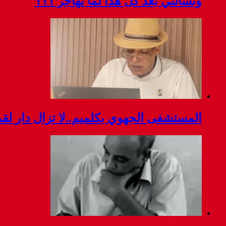
وتسألني بعد كل هذا لما يهاجر ؟؟؟
المستشفى الجهوي بكلميم..لا تزال دار ل