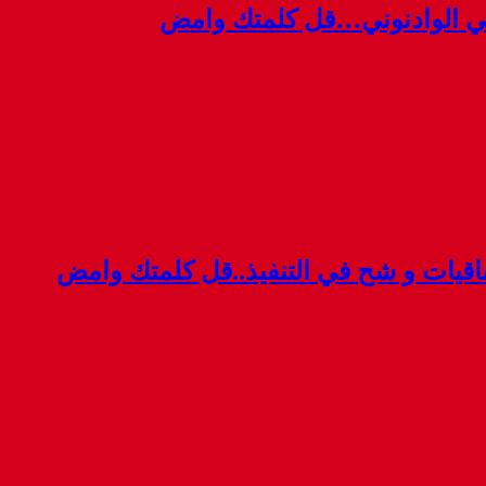
ي الوادنوني…قل كلمتك وامض
قيات و شح في التنفيذ..قل كلمتك وامض