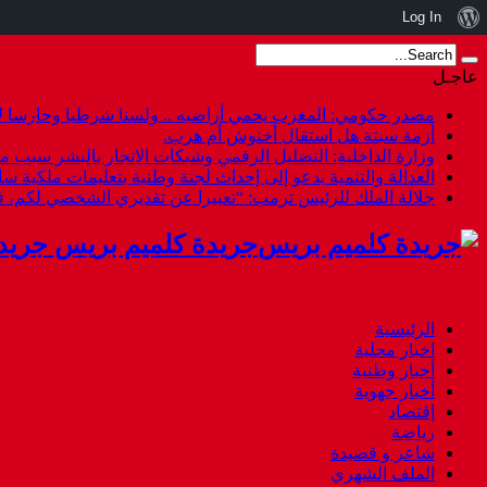
نبذة
Log In
عن
عاجـل
ووردبريس
مصدر حكومي: المغرب يحمي أراضيه .. ولسنا شرطيا وحارسا لأ
أزمة سبتة هل استقال أخنوش أم هرب.
وزارة الداخلية: التضليل الرقمي وشبكات الاتجار بالبشر سبب م
العدالة والتنمية يدعو إلى إحداث لجنة وطنية بتعليمات ملكية س
جلالة الملك للرئيس ترمب: “تعبيرا عن تقديري الشخصي لكم،
جريدة كلميم بريس جريد
الرئيسية
اخبار محلية
أخبار وطنية
أخبار جهوية
إقتصاد
رياضة
شاعر و قصيدة
الملف الشهري