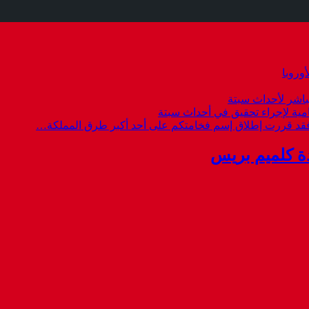
وروبا
باشر لأحداث سبتة
امية لإجراء تحقيق في أحداث سبتة
 فقد قررت إطلاق إسم فخامتكم على أحد أكبر طرق المملكة…
ة كلميم بريس