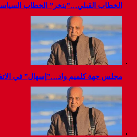
الخطاب القبلي…”ينخر” الخطاب السياس
مجلس جهة كلميم واد…”إسهال” في الاتفا