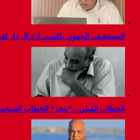
المستشفى الجهوي بكلميم..لا تزال دار ل
الخطاب القبلي…”ينخر” الخطاب السياس