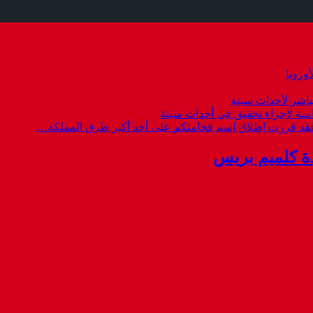
وروبا
باشر لأحداث سبتة
امية لإجراء تحقيق في أحداث سبتة
 فقد قررت إطلاق إسم فخامتكم على أحد أكبر طرق المملكة…
ة كلميم بريس