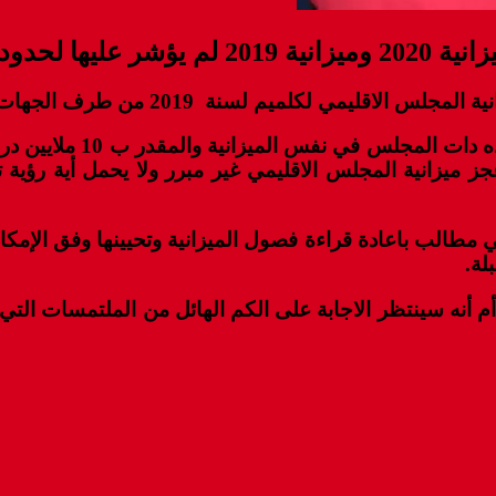
دود اللحظة
2 من طرف الجهات المختصة حسب ما ذكرت مصادر عليمة للموقع.
ويرجع ذلك حسب ذات المص
ايين درهم باعتبار أن عجز ميزانية المجلس الاقليمي غير مبرر ولا يحم
مطالب باعادة قراءة فصول الميزانية وتحيينها وفق الإمك
 سينتظر الاجابة على الكم الهائل من الملتمسات التي ستر