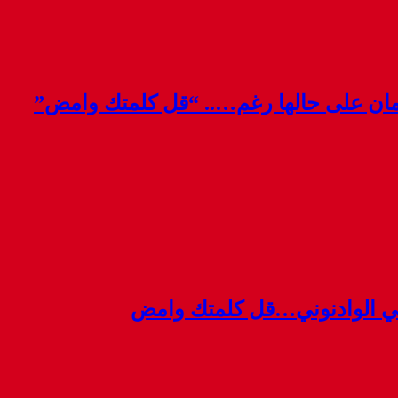
قمان على حالها رغم….. “قل كلمتك وامض”
ي الوادنوني…قل كلمتك وامض