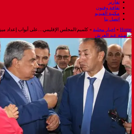
تقارير
ثقافة وفنون
مكتبة الفيديو
إتصل بنا
Home
»
اخبار محلية
»
كلميم/المجلس الإقليمي…على أبواب إعداد ميزانية 2020 وميزانية 2019 لم يؤشر عليها لحدو