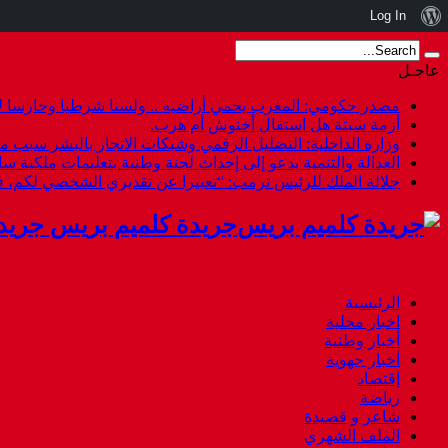
نبذة
Log In
عن
عاجـل
ووردبريس
مصدر حكومي: المغرب يحمي أراضيه .. ولسنا شرطيا وحارسا لأ
أزمة سبتة هل استقال أخنوش أم هرب.
وزارة الداخلية: التضليل الرقمي وشبكات الاتجار بالبشر سبب م
العدالة والتنمية يدعو إلى إحداث لجنة وطنية بتعليمات ملكية س
جلالة الملك للرئيس ترمب: “تعبيرا عن تقديري الشخصي لكم،
جريدة كلميم بريس جريد
الرئيسية
اخبار محلية
أخبار وطنية
أخبار جهوية
إقتصاد
رياضة
شاعر و قصيدة
الملف الشهري