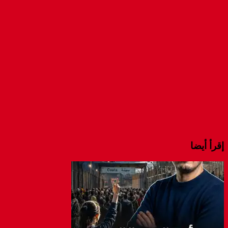
window)
in
in
in
new
new
new
window)
window)
window)
إقرأ أيضا