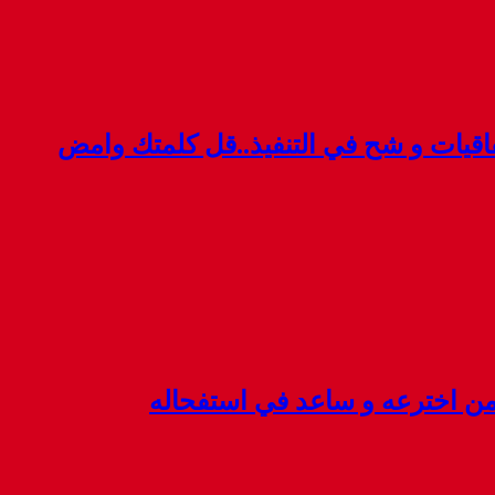
قيات و شح في التنفيذ..قل كلمتك وامض
 من اخترعه و ساعد في استفحاله