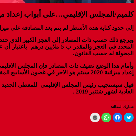
كلميم/المجلس الإقليمي…على أبواب إعداد ميزانية 2020 وميزانية 2019 لم يؤشر عليها لح
إلى حدود كتابة هده الأسطر لم يتم بعد المصادقة على ميزانية المجلس الاقليمي لكلميم لسنة 019
المحدد في العجز والمقدر ب 5 مل
المخولة له حسب القانون.
وأمام هدا الوضع تضيف دات المصادر فإن المجلس الاقليمي 
إعداد ميزانية 2020 سيتم هو الاخر في غضون الأسابيع المقبلة.
فهل سيستجيب رئيس المجلس الإقليمي للمعطى الجديد أم أنه
العادية لشهر شتنبر 2019 .
شـارك المقالة:
Click
Click
Click
Click
to
to
to
to
print
share
share
share
(Opens
on
on
on
WhatsApp
in
Facebook
Twitter
new
(Opens
(Opens
(Opens