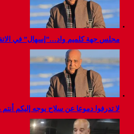
مجلس جهة كلميم واد…”إسهال” في الاتفا
لا تدرفوا دموعا عن سلاح يوجه إليكم أنتم