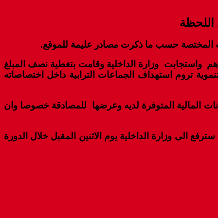
ادر إلى العجز الكبير الدي حدده دات المجلس في نفس الميزانية والمقدر ب 10 ملايين درهم واستجابت وزارة الداخلية وقامت بتغطية نصف المبلغ
ل أية رؤية تنموية تروم استهداف الجماعات الترابية داخل اختصاصاته
انات المالية المتوفرة لديه وعرضها للمصادقة خصوصا وان
فع الى وزارة الداخلية يوم الاثنين المقبل خلال الدورة