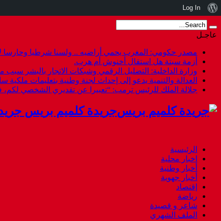
نبذة
Log In
عن
عاجـل
ووردبريس
مصدر حكومي: المغرب يحمي أراضيه .. ولسنا شرطيا وحارسا لأ
أزمة سبتة هل استقال أخنوش أم هرب.
وزارة الداخلية: التضليل الرقمي وشبكات الاتجار بالبشر سبب م
العدالة والتنمية يدعو إلى إحداث لجنة وطنية بتعليمات ملكية س
جلالة الملك للرئيس ترمب: “تعبيرا عن تقديري الشخصي لكم،
جريدة كلميم بريس جريد
الرئيسية
اخبار محلية
أخبار وطنية
أخبار جهوية
إقتصاد
رياضة
شاعر و قصيدة
الملف الشهري