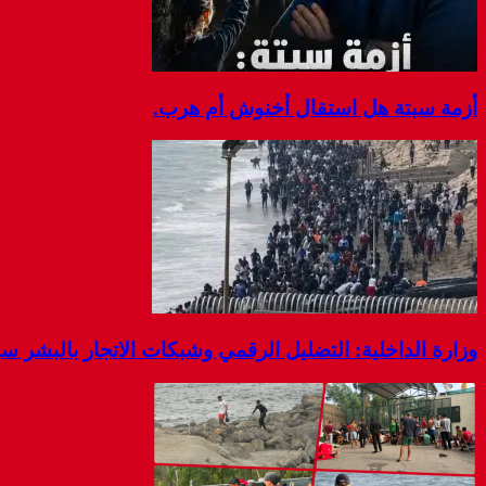
أزمة سبتة هل استقال أخنوش أم هرب.
وزارة الداخلية: التضليل الرقمي وشبكات الاتجار بالبشر 