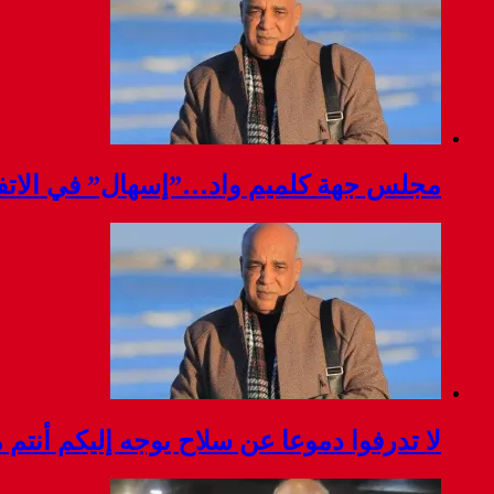
مجلس جهة كلميم واد…”إسهال” في الاتفا
لا تدرفوا دموعا عن سلاح يوجه إليكم أنتم