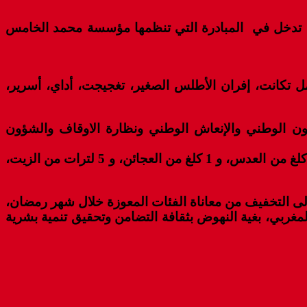
اء بمركز التربية والتكوين بحي القدس، إعطاء الانطلاقة لعملية الدعم الغذائي “رمضان 1443” وهي تدخل في المبادرة التي تنظمها مؤسسة محمد الخامس
ية من باشويتي كلميم وبويزكارن (4714 أسرة ) ، و9 قيادات (7256 أسرة) ، تشمل تكانت، إفران الأطلس الصغير، تغجيجت، أداي، أسرير،
تعاون الوطني والإنعاش الوطني ونظارة الاوقاف والشؤون
ويتكون الدعم الغذائي من سبع مواد غذائية (10 كلغ من الدقيق الممتاز، و 4 كلغ من السكر، و 250 غرام من الشاي، و1كلغ من العدس، و 1 كلغ من العجائن، و 5 لترات من الزيت،
ى التخفيف من معاناة الفئات المعوزة خلال شهر رمضان،
لمغربي، بغية النهوض بثقافة التضامن وتحقيق تنمية بشرية