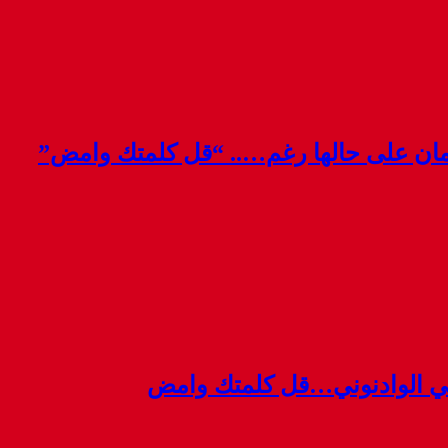
قمان على حالها رغم….. “قل كلمتك وامض”
ي الوادنوني…قل كلمتك وامض