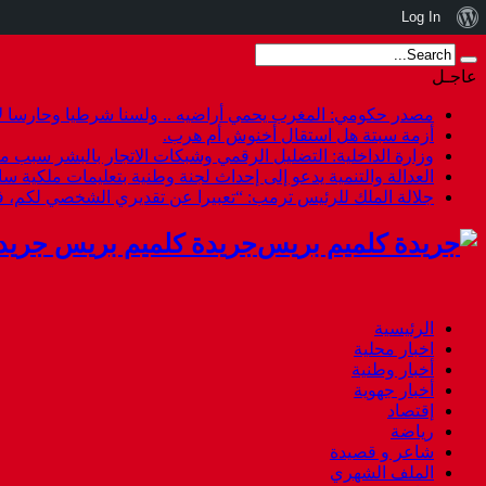
نبذة
Log In
عن
عاجـل
ووردبريس
مصدر حكومي: المغرب يحمي أراضيه .. ولسنا شرطيا وحارسا لأ
أزمة سبتة هل استقال أخنوش أم هرب.
وزارة الداخلية: التضليل الرقمي وشبكات الاتجار بالبشر سبب م
العدالة والتنمية يدعو إلى إحداث لجنة وطنية بتعليمات ملكية س
جلالة الملك للرئيس ترمب: “تعبيرا عن تقديري الشخصي لكم،
جريدة كلميم بريس جريد
الرئيسية
اخبار محلية
أخبار وطنية
أخبار جهوية
إقتصاد
رياضة
شاعر و قصيدة
الملف الشهري