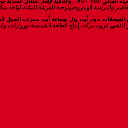
الوكالة في إطار البرنامج الوطني للتزود بالماء الشروب ومياه ا
معاصير والدراسة الهيدروجيولوجية للفرشة المائية لواحة سكو
 الفيضانات بدوار أيت يول بجماعة أيت سدرات السهل الشرق
ياه سد المنصور الذهبي لتزويد مركب إنتاج الطاقة الشمسية بورزاز