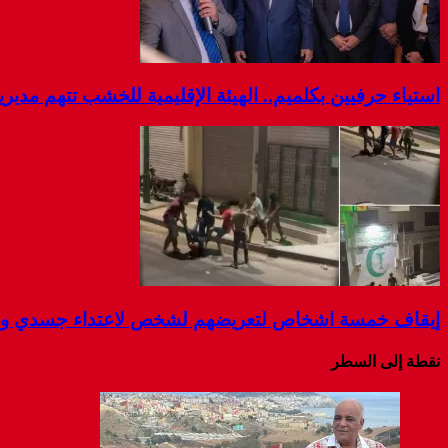
استياء حرفيين بكلميم.. الهيئة الإقليمية للخشب تتهم مديرية
إيقاف خمسة اشخاص لتعريضهم لشخص لاعتداء جسدي و ال
نقطة إلى السطر