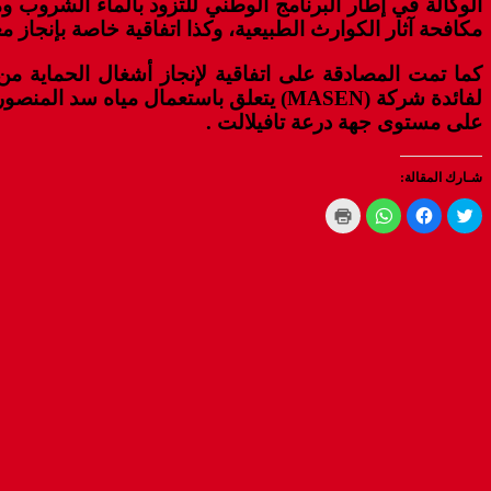
مكافحة آثار الكوارث الطبيعية، وكذا اتفاقية خاصة بإنجاز 
كما تمت المصادقة على اتفاقية لإنجاز أشغال الحماية من
لفائدة شركة (MASEN) يتعلق باستعمال م
على مستوى جهة درعة تافيلالت .
شـارك المقالة:
Click
Click
Click
Click
to
to
to
to
print
share
share
share
(Opens
on
on
on
WhatsApp
in
Facebook
Twitter
new
(Opens
(Opens
(Opens
window)
in
in
in
new
new
new
window)
window)
window)