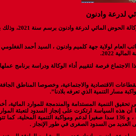
ئي لدرعة وادنون
انعقدت، اليوم الجمع
العام لولاية جهة كلميم وادنون ، السيد أحمد الفغلومي
لقطاعات الاقتصادية والاجتماعية، وخصوصا المناطق الجافة 
بة مسار التنمية الذي تعرفه بلادنا”.
قيق التنمية المستدامة والمندمجة للموارد المائية، أخذا ب
ا أن هذه السياسة ارتكزت على إنجاز السدود لتعبئة المو