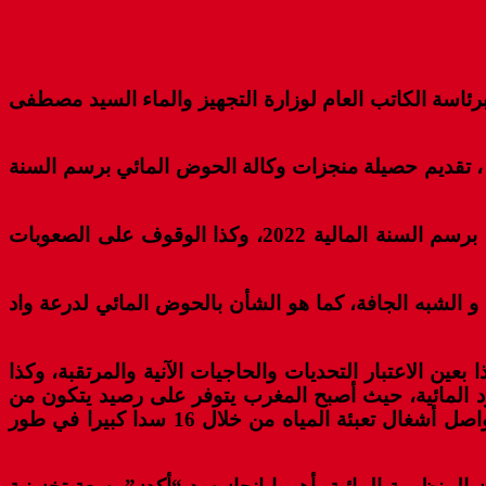
ة بكلميم ، أشغال المجلس الإداري لوكالة الحوض المائي لدرعة وادنون برسم سنة 2021، وذلك برئاسة الكاتب العام لوزارة التجهيز والماء السيد مصطفى
 ، تقديم حصيلة منجزات وكالة الحوض المائي برسم السنة
وبالمناسبة، أكد الكاتب العام لوزارة التجهيز والماء، أن هذا الاجتماع فرصة لتقييم أداء الوكالة ودراسة برنامج عملها برسم السنة المالية 2022، وكذا الوقوف على الصعوبات
و الشبه الجافة، كما هو الشأن بالحوض المائي لدرعة واد
عين الاعتبار التحديات والحاجيات الآنية والمرتقبة، وكذا
ارد المائية، حيث أصبح المغرب يتوفر على رصيد يتكون من
149 سدا كبيرا بسعة إجمالية تقدر ب 19 مليار متر مكعب ، و 136 سدا صغيرا لدعم ومواكبة التنمية المحلية، كما تتواصل أشغال تعبئة المياه من خلال 16 سدا كبيرا في طور