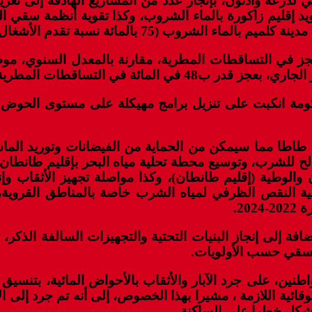
درعة وادنون، بإنجاز عدد من المشاريع الهادفة إلى تعزيز 
مين تزويد إقليم زاكورة بالماء الشروب، وكذا تقوية أنظمة س
مة انكبت على تنزيل برامج مهيكلة على مستوى الحوض ال
طاطا مما سيمكن من الحماية من الفيضانات وتوريد الماشي
صالح للشرب، وتوسيع محطة تحلية مياه البحر بإقليم طانطان
 والوطية (إقليم طانطان)، وكذا مواصلة تجهيز الأثقاب 
20.
إلى إنجاز البنيات التحتية والتجهيزات السالفة الذكر، الت
السقي حسب الأولويات.
نين، على جرد الآبار والأثقاب بالأحواض المائية، بتنسيق