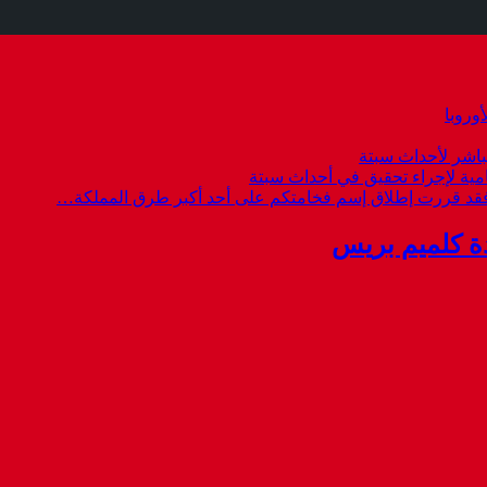
وروبا
باشر لأحداث سبتة
امية لإجراء تحقيق في أحداث سبتة
 فقد قررت إطلاق إسم فخامتكم على أحد أكبر طرق المملكة…
ة كلميم بريس