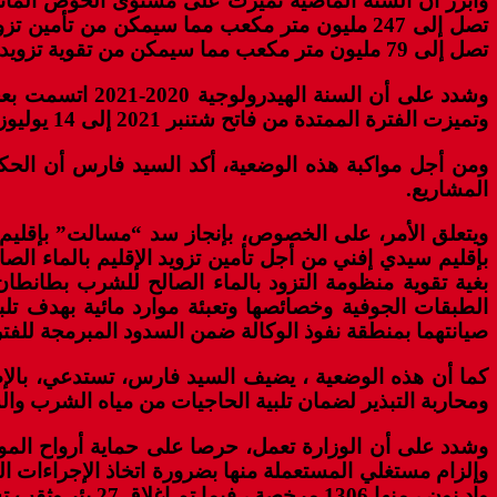
وأبرز أن السنة الماضية تميزت على مستوى الحوض المائي ل
تصل إلى 247 مليون متر مكعب مما سيمكن من تأ
تصل إلى 79 مليون متر مكعب مما سيمكن من تقوية تزويد مدينة كلميم بالماء الشروب (75 بالمائة نسبة تقدم الأشغال بالسد) .
وتميزت الفترة الممتدة من فاتح شتنبر 2021 إلى 14 يوليوز الجاري، بعجز قدر ب48 في المائة في التساقطات المطرية، نجم عنه أيضا عجز في الواردات المائية بسدود الحوض.
ومن أجل مواكبة هذه الوضعية، أكد السيد فارس أن الحكو
المشاريع.
ويتعلق الأمر، على الخصوص، بإنجاز سد “مسالت” بإقليم 
بإقليم سيدي إفني من أجل تأمين تزويد الإقليم بالماء ال
بغية تقوية منظومة التزود بالماء الصالح للشرب بطانطان
صيانتهما بمنطقة نفوذ الوكالة ضمن السدود المبرمجة للفترة 2022-24
كما أن هذه الوضعية ، يضيف السيد فارس، تستدعي، بالإضافة 
ومحاربة التبذير لضمان تلبية الحاجيات من مياه الشرب و
وشدد على أن الوزارة تعمل، حرصا على حماية أرواح المواط
واد نون ، منها 1306 مرخصة ، فيما تم إغلاق 27 بئر وثقب تشكل خطرا على الساكنة.