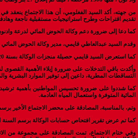
من جهته، أكد السيد الفغلومي، أن هذا الاجتماع ينعقد 
تقديم اقتراحات وطرح استراتيجيات مستقبلية ناجعة وهادفة
كما دعا إلى ضرورة دعم وكالة الحوض المائي لدرعة وادنون
وقدم السيد عبدالعاطي قايمي، مدير وكالة الحوض المائي لدرع
كما استعرض السيد قايمي حصيلة منجزات الوكالة بسنة 2020 ، وبرنامج العمل ومشروع ميزانيتها برسم 2022 .
وأكدت باقي التدخلات على ضرورة إيلاء الأهمية القصوى لق
التساقطات المطرية، داعين إلى توفير الموارد البشرية والما
كما شددوا على ضرورة تحسيس المواطنين بأهمية ترشيد اس
المائية المتوفرة واستعمال المياه العادمة.
وتم، بالمناسبة، المصادقة على محضر الاجتماع الأخير برسم دور
كما تم عرض تقرير افتحاص حسابات الوكالة برسم السنة المالية
وفي ختام الاجتماع، تمت المصادقة على مجموعة من الاتف