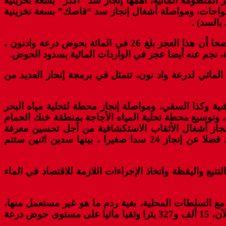
المنظومة المائية، أهمها إنجاز سد “أكدز” بسعة تخزينية
قي الواحات، ومواصلة أشغال إنجاز سد “فاصك” بسعة تخزينية
وشدد على أن السنة الهيدرولوجية 2020-2021 اتسمت بعجز في التساقطات المطرية، مقارنة بالمعدل السنوي، موضحا أن هذا العجز بلغ 26 في المائة بحوض درعة وادنون ،
مائي لدرعة واد نون، تتمثل في برمجة إنجاز العديد من
ة وكذا السقي، ومواصلة إنجاز محطة لتحلية مياه البحر
، وتوسيع محطة تحلية المياه الأجاجة بمنطقة خنك الحمام
وإنجاز أشغال الأثقاب الاستكشافية من أجل تحسين معرفة
الطبقات الجوفية وخصائصها وتعبئة موارد مائية بهدف تلبية النقص الظرفي لمياه الشرب خاصة بالمناطق القروية، فضلا عن إنجاز 24 سدا صغيرا ، بينها سدين اثنين ستتم
تبع واليقظة واتخاذ الإجراءات اللازمة للاقتصاد في الماء
 مع السلطات المحلية، بغية ردم ما هو غير مستعمل منها،
وإلزام مستغلي المستعملة منها بضرورة اتخاذ الإجراءات الوقائية اللازمة ، مشيرا بهذا الخصوص، إلى أنه تم جرد إلى الآن، 15 ألف و327 بئرا وثقبا مائيا على مستوى حوض درعة