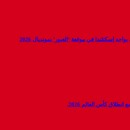
جه إسكتلندا في موقعة ‘العبور’ بمونديال 2026
نطلاق كأس العالم 2026.