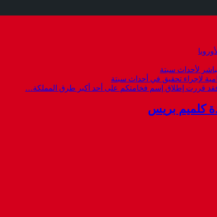
وروبا
باشر لأحداث سبتة
امية لإجراء تحقيق في أحداث سبتة
 فقد قررت إطلاق إسم فخامتكم على أحد أكبر طرق المملكة…
ة كلميم بريس