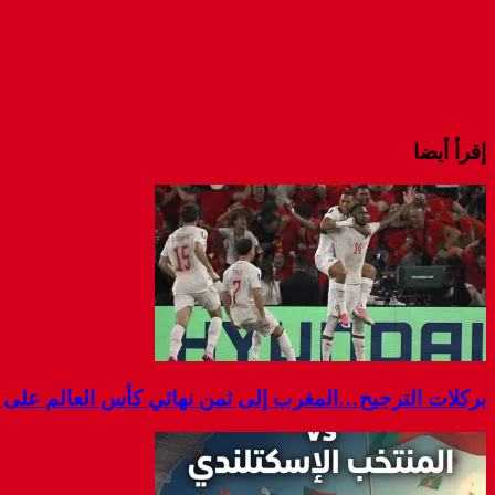
إقرأ أيضا
بركلات الترجيح…المغرب إلى ثمن نهائي كأس العالم على