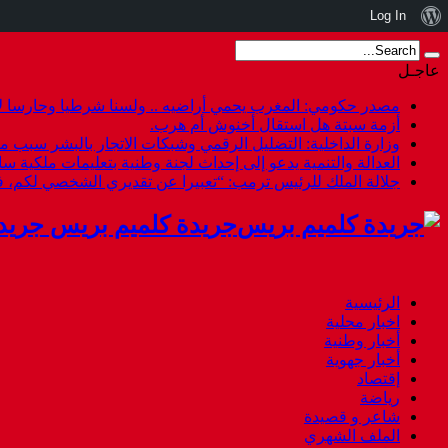
نبذة
Log In
عن
عاجـل
ووردبريس
مصدر حكومي: المغرب يحمي أراضيه .. ولسنا شرطيا وحارسا لأ
أزمة سبتة هل استقال أخنوش أم هرب.
وزارة الداخلية: التضليل الرقمي وشبكات الاتجار بالبشر سبب م
العدالة والتنمية يدعو إلى إحداث لجنة وطنية بتعليمات ملكية س
جلالة الملك للرئيس ترمب: “تعبيرا عن تقديري الشخصي لكم،
جريدة كلميم بريس جريد
الرئيسية
اخبار محلية
أخبار وطنية
أخبار جهوية
إقتصاد
رياضة
شاعر و قصيدة
الملف الشهري