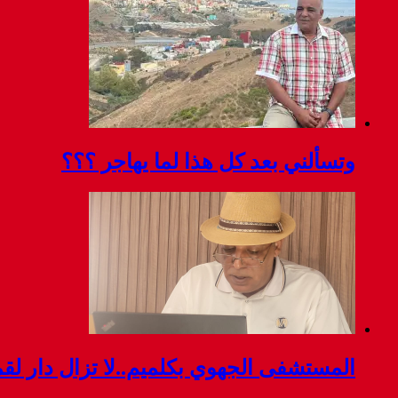
وتسألني بعد كل هذا لما يهاجر ؟؟؟
المستشفى الجهوي بكلميم..لا تزال دار ل