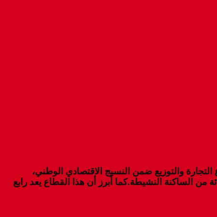
 التجارة والتوزيع ضمن النسيج الاقتصادي الوطني،
تبر ثاني مشغل على الصعيد الوطني بما يناهز 1.5 مليون منصب شغل ، أي ما يعادل 13 في المائة من الساكنة النشيطة.كما أبرز أن هذا القطاع يعد رابع