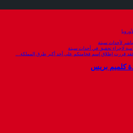
وروبا
باشر لأحداث سبتة
امية لإجراء تحقيق في أحداث سبتة
 فقد قررت إطلاق إسم فخامتكم على أحد أكبر طرق المملكة…
ة كلميم بريس