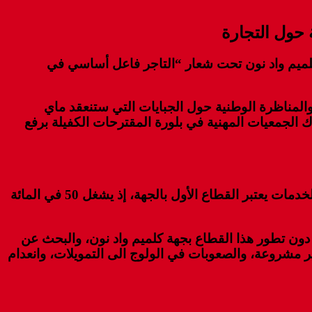
 حول التجارة
 كلميم واد نون تحت شعار “التاجر فاعل أساسي في
المناظرة الوطنية حول الجبايات التي ستنعقد ماي
ك الجمعيات المهنية في بلورة المقترحات الكفيلة برفع
وفي هذا الإطار أبرز رئيس غرفة التجارة و الصناعة و الخدمات بجهة كلميم واد نون الحسين عليوى أن قطاع التجارة والخدمات يعتبر القطاع الأول بالجهة، إذ يشغل 50 في المائة
ون تطور هذا القطاع بجهة كلميم واد نون، والبحث عن
 مشروعة، والصعوبات في الولوج الى التمويلات، وانعدام