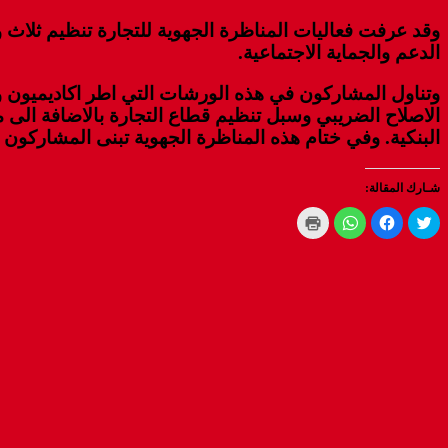
وقد عرفت فعاليات المناظرة الجهوية للتجارة تنظيم ثلاث 
الدعم والجماية الاجتماعية.
وتناول المشاركون في هذه الورشات التي اطر اكاديميون و
الاصلاح الضريبي وسبل تنظيم قطاع التجارة بالاضافة الى مو
البنكية.
وفي ختام هذه المناظرة الجهوية تبنى المشاركون 
شـارك المقالة:
Click
Click
Click
Click
to
to
to
to
print
share
share
share
(Opens
on
on
on
WhatsApp
in
Facebook
Twitter
new
(Opens
(Opens
(Opens
window)
in
in
in
new
new
new
window)
window)
window)