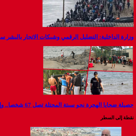
وزارة الداخلية: التضليل الرقمي وشبكات الاتجار بالبشر 
حصيلة ضحايا الهجرة نحو سبتة المحتلة تصل 67 شخصا.. وإسبانيا تواصل البحث عن مفقودين
نقطة إلى السطر