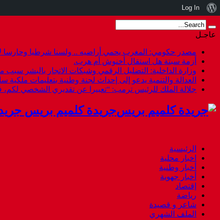
نبذة
Log In
عن
عاجـل
ووردبريس
مصدر حكومي: المغرب يحمي أراضيه .. ولسنا شرطيا وحارسا لأ
أزمة سبتة هل استقال أخنوش أم هرب.
وزارة الداخلية: التضليل الرقمي وشبكات الاتجار بالبشر سبب م
العدالة والتنمية يدعو إلى إحداث لجنة وطنية بتعليمات ملكية س
جلالة الملك للرئيس ترمب: “تعبيرا عن تقديري الشخصي لكم،
جريدة كلميم بريس جريد
الرئيسية
اخبار محلية
أخبار وطنية
أخبار جهوية
إقتصاد
رياضة
شاعر و قصيدة
الملف الشهري