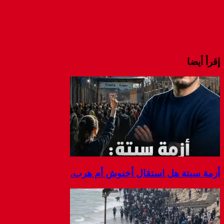
إقرأ أيضا
أزمة سبتة هل استقال أخنوش أم هرب.