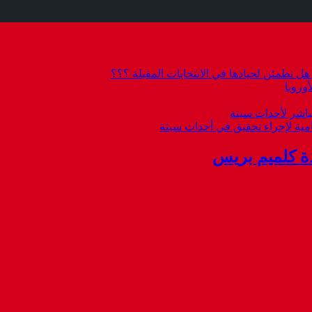
 نطمئن لحيادها في الانتخابات المقبلة ؟؟؟
وروبا
باشر لأحداث سبتة
امية لإجراء تحقيق في أحداث سبتة
ة كلميم بريس