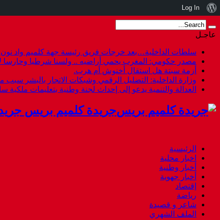
نبذة
Log In
عن
عاجـل
ووردبريس
سلطات الداخلية…بعد خرجات فريق رئيسة جهة كلميم واد نون هل
مصدر حكومي: المغرب يحمي أراضيه .. ولسنا شرطيا وحارسا لأ
أزمة سبتة هل استقال أخنوش أم هرب.
وزارة الداخلية: التضليل الرقمي وشبكات الاتجار بالبشر سبب م
العدالة والتنمية يدعو إلى إحداث لجنة وطنية بتعليمات ملكية س
جريدة كلميم بريس جريد
الرئيسية
اخبار محلية
أخبار وطنية
أخبار جهوية
إقتصاد
رياضة
شاعر و قصيدة
الملف الشهري