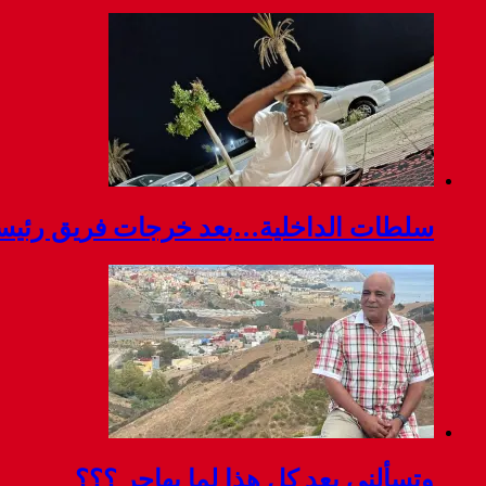
سلطات الداخلية…بعد خرجات فريق رئيسة ج
وتسألني بعد كل هذا لما يهاجر ؟؟؟