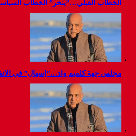
الخطاب القبلي…”ينخر” الخطاب السياس
مجلس جهة كلميم واد…”إسهال” في الاتفا