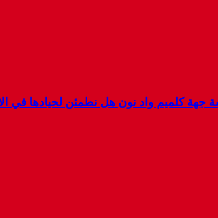
هة كلميم واد نون هل نطمئن لحيادها في الان