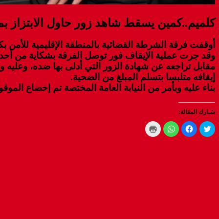
كلميم..كمين يسقط شاهد زور حاول الابتزاز ب
أوقفت فرقة الشرطة القضائية بالمنطقة الإقليمية للأمن بكل
وقد جرت عملية الإيقاف فور توصل الفرقة بشكاية من أحد ا
مقابل تراجعه عن شهادة الزور التي أدلى بها ضده، وعلي
إيقافه متلبسا بتسلم المبلغ من الضحية.
بناء عليه وبأمر من النيابة العامة المختصة تم إخضاع الموق
شـارك المقالة:
C
C
C
C
l
l
l
l
i
i
i
i
c
c
c
c
k
k
k
k
t
t
t
t
o
o
o
o
p
s
s
s
r
h
h
h
i
a
a
a
n
r
r
r
t
e
e
e
(
o
o
o
O
n
n
n
p
W
F
T
e
h
a
w