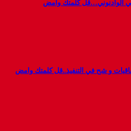
ي الوادنوني…قل كلمتك وامض
قيات و شح في التنفيذ..قل كلمتك وامض