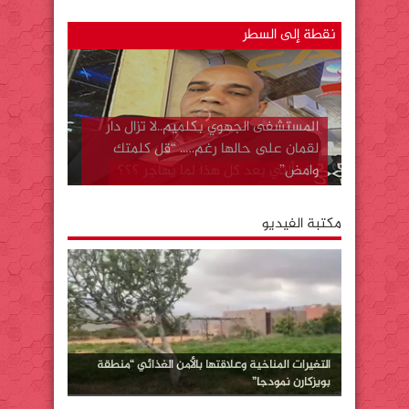
نقطة إلى السطر
المستشفى الجهوي بكلميم..لا تزال دار
لقمان على حالها رغم….. “قل كلمتك
وامض”
مكتبة الفيديو
التغيرات المناخية وعلاقتها بالأمن الغذائي “منطقة
بويزكارن نمودجا”