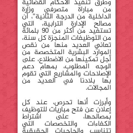
وطرق تنفيذ الأحكام القضائية
من مباراة متصرفي وزارة
الداخلية من الدرجة الثانية”، أن
مصالح الإدارة الترابية، التي
تستفيد من أكثر من 90 بلمائة
من التوظيفات المنجزة كل سنة،
تعاني العديد منها من نقص
الموارد البشرية المتخصصة من
أجل تمكينها من الاضطلاع، على
الوجه المطلوب، بمهام دعم
الإصلاحات والمشاريع التي تقوم
بها بلادنا في العديد من
المجالات.
وأبرزت أنها تحرص، عند كل
إعلان عن فتح مباريات للتوظيف
بمصالحها، على اشتراط
الكفاءات والتخصصات التي
تتناسب والحاجيات الحقيقية