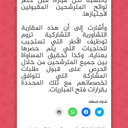
بالنسبة لكل مباراة قبل حصر
لوائح المترشحين المقبولين
لاجتيازها.
وأشارت إلى أن هذه المقاربة
التشاورية التشاركية تروم
توظيف الأطر التي تستجيب
للحاجيات التي يتم حصرها
بعناية، وكذا تحقيق المساواة
بين جميع المترشحين من خلال
الحرص على قبول طلبات
المشاركة التي تتوافق
تخصصاتهم مع تلك المحددة
بقرارات فتح المباريات.
شـارك المقالة:
C
C
C
C
l
l
l
l
i
i
i
i
c
c
c
c
k
k
k
k