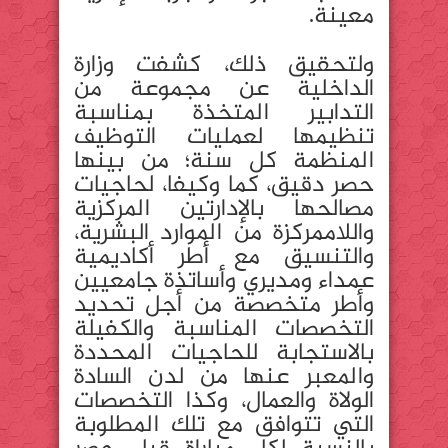
معينة.
ولتحقيق ذلك، كشفت وزارة
الداخلية عن مجموعة من
التدابير المتخذة بمناسبة
تنظيمها لعمليات التوظيف
المنظمة كل سنة؛ من بينها
حصر دقيق، كما وكيفا، لحاجيات
مصالحها بالإدارتين المركزية
واللاممركزة من الموارد البشرية،
والتنسيق مع أطر أكاديمية
عمداء ومديري وأساتذة جامعيين
وأطر متخصصة من أجل تحديد
التخصصات المناسبة والكفيلة
بالاستجابة للحاجيات المحددة
والمعبر عنها من لدن السادة
الولاة والعمال، وكذا التخصصات
التي تتوافق مع تلك المطلوبة