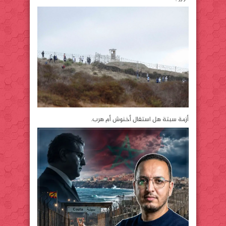
أزمة سبتة هل استقال أخنوش أم هرب.