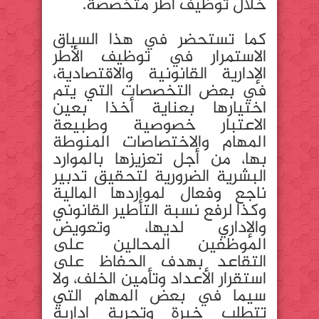
خلال توظيف أطر متخصصة.
كما تستحضر في هذا السياق
الاستمرار في توظيف الأطر
الإدارية القانونية والاقتصادية،
في بعض التخصصات التي يتم
اختيارها بعناية أخذا بعين
الاعتبار خصوصية وطبيعة
المهام والاختصاصات المنوطة
بها، من أجل تعزيزها بالموارد
البشرية الضرورية لتحقيق تدبير
ناجع وفعال لمواردها المالية
وكذا لرفع نسبة التأطير القانوني
والإداري لديها، وتعويض
الموظفين المحالين على
التقاعد بهدف الحفاظ على
استقرار الأعداد وتأمين الخلف، ولا
سيما في بعض المهام التي
تتطلب خبرة وتجربة إدارية