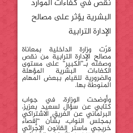
نقص في كفاءات الموارد
البشرية يؤثر على مصالح
الإدارة الترابية
قرّت وزارة الداخلية بمعاناة
مصالح الإدارة الترابية من نقص
وصفته بـ”الكبير” على مستوى
الكفاءات البشرية المؤهلة
والضرورية للقيام ببعض المهام
المنوطة بها.
وأوضحت الوزارة، في جواب
كتابي عن سؤال لسعيد بعزيز،
البرلماني عن الفريق الاشتراكي
بمجلس النواب، بشأن “إقصاء
خريجي ماستر القانون الإجرائي