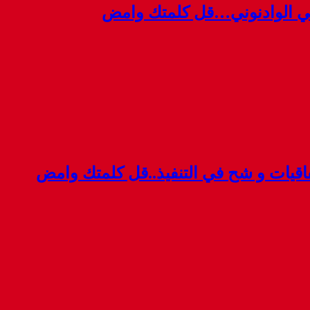
ي الوادنوني…قل كلمتك وامض
قيات و شح في التنفيذ..قل كلمتك وامض