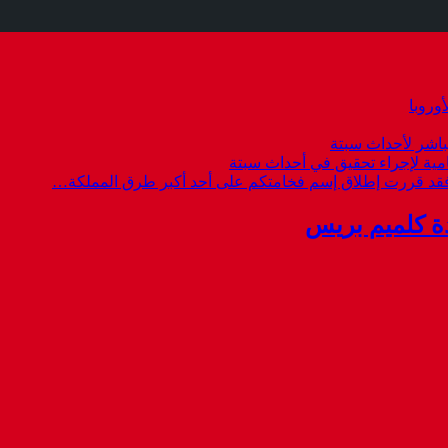
وروبا
باشر لأحداث سبتة
امية لإجراء تحقيق في أحداث سبتة
 فقد قررت إطلاق إسم فخامتكم على أحد أكبر طرق المملكة…
ة كلميم بريس