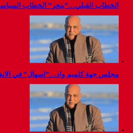
الخطاب القبلي…”ينخر” الخطاب السياس
مجلس جهة كلميم واد…”إسهال” في الاتفا