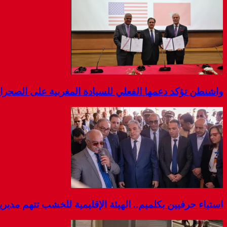
واشنطن تؤكد دعمها الفعلي للسيادة المغربية على الصحرا
استياء حرفيين بكلميم.. الهيئة الإقليمية للخشب تتهم مديرية