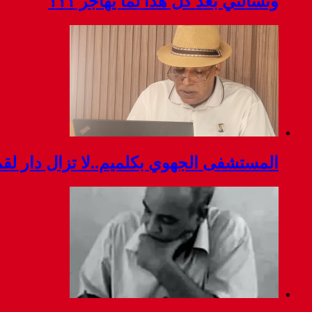
وتسألني بعد كل هذا لما يهاجر ؟؟؟
المستشفى الجهوي بكلميم..لا تزال دار ل