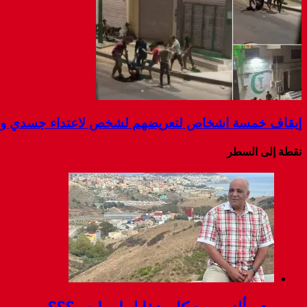
إيقاف خمسة اشخاص لتعريضهم لشخص لاعتداء جسدي و ال
نقطة إلى السطر