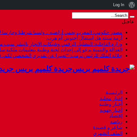
نبذة
Log In
عن
عاجـل
ووردبريس
مصدر حكومي: المغرب يحمي أراضيه .. ولسنا شرطيا وحارسا لأ
أزمة سبتة هل استقال أخنوش أم هرب.
وزارة الداخلية: التضليل الرقمي وشبكات الاتجار بالبشر سبب م
العدالة والتنمية يدعو إلى إحداث لجنة وطنية بتعليمات ملكية س
جلالة الملك للرئيس ترمب: “تعبيرا عن تقديري الشخصي لكم،
جريدة كلميم بريس جريد
الرئيسية
اخبار محلية
أخبار وطنية
أخبار جهوية
إقتصاد
رياضة
شاعر و قصيدة
الملف الشهري