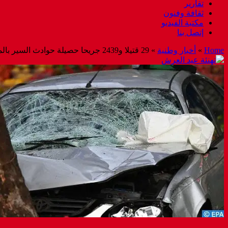
تقارير
ثقافة وفنون
مكتبة الفيديو
إتصل بنا
Home
»
أخبار وطنية
»
29 قتيلا و2439 جريحا حصيلة حوادث السير بالمناطق الحضرية ‏خلال الأسبوع المنصرم