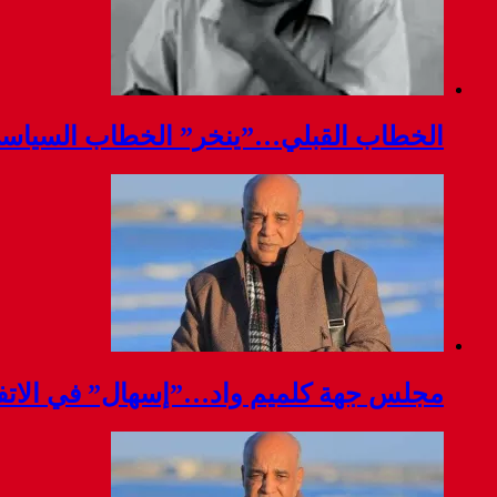
الخطاب القبلي…”ينخر” الخطاب السياس
مجلس جهة كلميم واد…”إسهال” في الاتفا