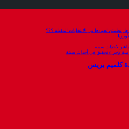
 نطمئن لحيادها في الانتخابات المقبلة ؟؟؟
وروبا
باشر لأحداث سبتة
امية لإجراء تحقيق في أحداث سبتة
ة كلميم بريس