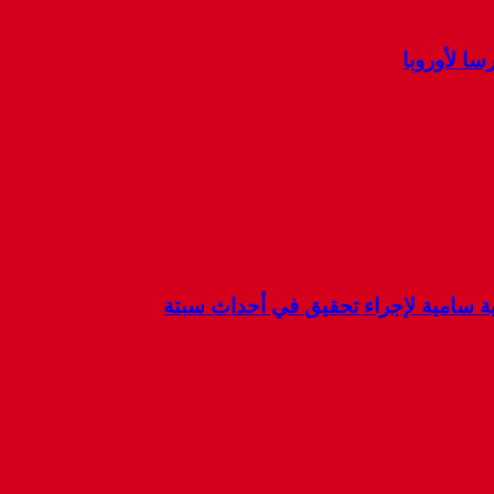
ا لأوروبا
كية سامية لإجراء تحقيق في أحداث سبتة