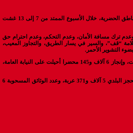
لقي 29 شخصا حتفهم، وأصيب 2439 آخرون بجروح، إصابات 86 منهم بليغة، في 1759 حادثة سير سجلت داخل المناطق ‏الحضرية، خلال الأسبوع الممتد من 7 إلى 13 غشت
ن، وعدم ترك مسافة الأمان، وعدم التحكم، وعدم احترام حق
علامة “قف”، والسير في يسار الطريق، والتجاوز المعيب،
ضوء التشوير الأحمر.
وبخصوص عمليات المراقبة والزجر في ميدان السير والجولان، تمكنت مصالح الأمن من تسجيل 40 ألفا 304 مخالفات، وإنجاز 6 آلاف و145 محضرا أحيلت ‏على النيابة العامة،
وذكر المصدر ذاته أن المبلغ المتحصل عليه بلغ 7 ملايين و454 ألفا و400 درهما، فيما بلغ عدد العربات الموضوعة بالمحجز البلدي 5 آلاف و371 عربة، وعدد الوثائق المسحوبة 6