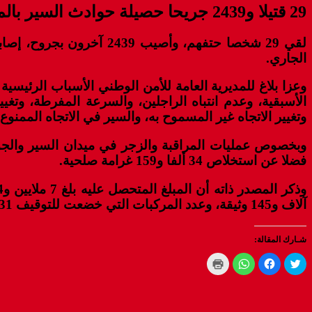
29 قتيلا و2439 جريحا حصيلة حوادث السير بالمناطق الحضرية ‏خلال الأسبوع المنصرم
الجاري.
وعزا بلاغ للمديرية العامة للأمن الوطني الأسباب الرئيسي
الأسبقية، وعدم انتباه الراجلين، والسرعة المفرطة، وتغ
وتغيير الاتجاه غير المسموح به، والسير في الاتجاه الممن
فضلا عن استخلاص 34 ألفا و159 غرامة صلحية.
آلاف و145 وثيقة، وعدد المركبات التي خضعت للتوقيف 231 مركبة.
شـارك المقالة:
C
C
C
C
l
l
l
l
i
i
i
i
c
c
c
c
k
k
k
k
t
t
t
t
o
o
o
o