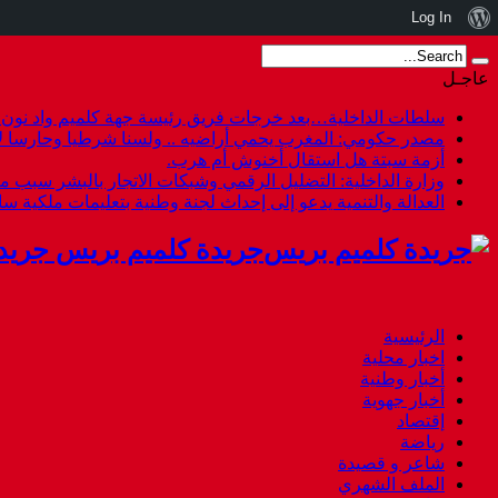
نبذة
Log In
عن
عاجـل
ووردبريس
سلطات الداخلية…بعد خرجات فريق رئيسة جهة كلميم واد نون هل
مصدر حكومي: المغرب يحمي أراضيه .. ولسنا شرطيا وحارسا لأ
أزمة سبتة هل استقال أخنوش أم هرب.
وزارة الداخلية: التضليل الرقمي وشبكات الاتجار بالبشر سبب م
العدالة والتنمية يدعو إلى إحداث لجنة وطنية بتعليمات ملكية س
جريدة كلميم بريس جريد
الرئيسية
اخبار محلية
أخبار وطنية
أخبار جهوية
إقتصاد
رياضة
شاعر و قصيدة
الملف الشهري