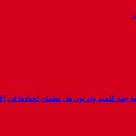
ان
هة كلميم واد نون هل نطمئن لحيادها في الان