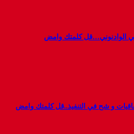
ي الوادنوني…قل كلمتك وامض
قيات و شح في التنفيذ..قل كلمتك وامض