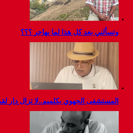
وتسألني بعد كل هذا لما يهاجر ؟؟؟
المستشفى الجهوي بكلميم..لا تزال دار ل