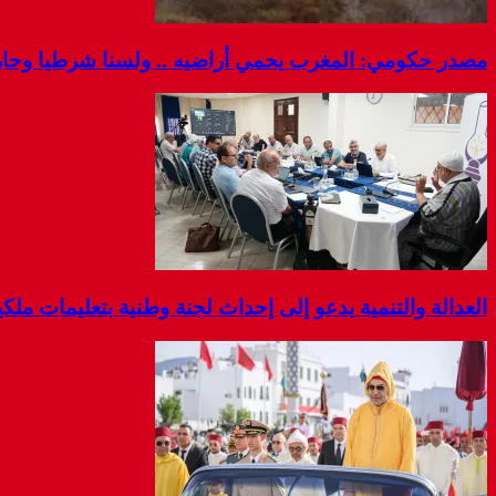
مصدر حكومي: المغرب يحمي أراضيه .. ولسنا شرطيا وحارس
العدالة والتنمية يدعو إلى إحداث لجنة وطنية بتعليمات مل