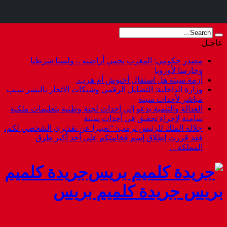
عاجـل
مصدر حكومي: المغرب يحمي أراضيه .. ولسنا شرطيا
وحارسا لأوروبا
أزمة سبتة هل استقال أخنوش أم هرب.
وزارة الداخلية: التضليل الرقمي وشبكات الاتجار بالبشر سبب
مباشر لأحداث سبتة
العدالة والتنمية يدعو إلى إحداث لجنة وطنية بتعليمات ملكية
سامية لإجراء تحقيق في أحداث سبتة
جلالة الملك للرئيس ترمب: “تعبيرا عن تقديري الشخصي لكم،
فقد قررت إطلاق إسم فخامتكم على أحد أكبر طرق
المملكة…
جريدة كلميم
بريس جريدة كلميم بريس