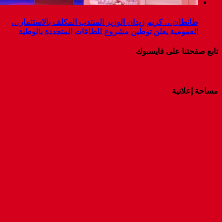
طانطان… كريم زيدان الوزير المنتدب المكلف بالاستثمار…
العمومية يعلن توطين مشروع للطاقات المتجددة بالوطية
تابع صفحتنا على فايسبوك
مساحة إعلانية