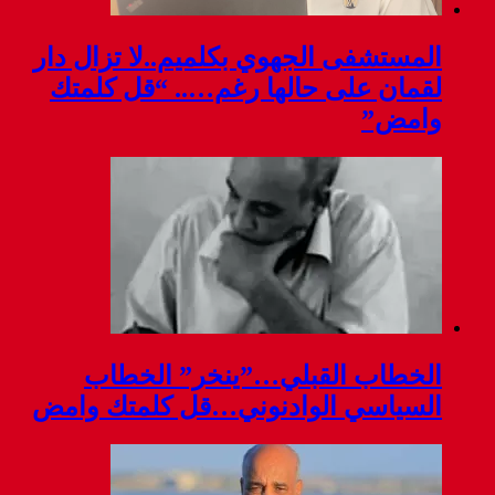
المستشفى الجهوي بكلميم..لا تزال دار
لقمان على حالها رغم….. “قل كلمتك
وامض”
الخطاب القبلي…”ينخر” الخطاب
السياسي الوادنوني…قل كلمتك وامض