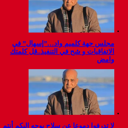
مجلس جهة كلميم واد…”إسهال” في
الاتفاقيات و شح في التنفيذ..قل كلمتك
وامض
لا تدرفوا دموعا عن سلاح يوجه إليكم أنتم