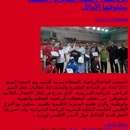
بمتفوقيها اﻷوائل
Leave a comment
احتضنت القاعةالرياضية المغطاة بمدينة كليميم يوم الجمعة 9يونيو
2017 ابتداء من الساعة العاشرة والنصف ليلا، فعاليات حفل التميز
الرياضي -الرياضة المدرسية- الذي يندرج في إطار الاحتفال بالتلاميذ
المتفوقين في مختلف المحطات الرياضية المحلية والجهوية
والوطنية، والذي نظمته المديرية الإقليمية بكلميم ، بتعاون مع الفرع
الإقليمي للجامعة الملكية المغربية للرياضة المدرسية، وقد حضر هذا
الحفل السيد الحافظ حواز المدير الإقليمي لوزارة ...
Read More »
Page 20 of 25
« First
...
10
«
18
19
20
21
22
»
...
Last »