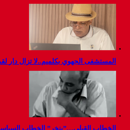
المستشفى الجهوي بكلميم..لا تزال دار ل
الخطاب القبلي…”ينخر” الخطاب السياس