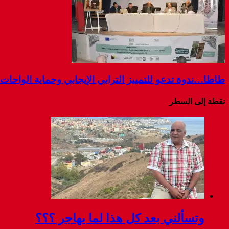
طاطا…ندوة تدعو للتمييز الترابي الإيجابي وحماية الواحات م
نقطة إلى السطر
وتسألني بعد كل هذا لما يهاجر ؟؟؟