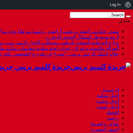
نبذة
Log In
عن
عاجـل
ووردبريس
مصدر حكومي: المغرب يحمي أراضيه .. ولسنا شرطيا وحارسا لأ
أزمة سبتة هل استقال أخنوش أم هرب.
وزارة الداخلية: التضليل الرقمي وشبكات الاتجار بالبشر سبب م
العدالة والتنمية يدعو إلى إحداث لجنة وطنية بتعليمات ملكية س
جلالة الملك للرئيس ترمب: “تعبيرا عن تقديري الشخصي لكم،
جريدة كلميم بريس جريد
الرئيسية
اخبار محلية
أخبار وطنية
أخبار جهوية
إقتصاد
رياضة
شاعر و قصيدة
الملف الشهري