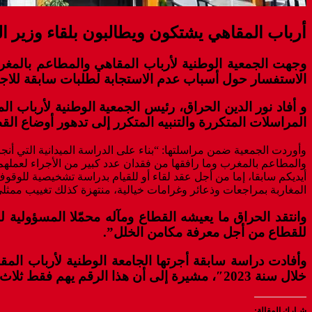
أرباب المقاهي يشتكون ويطالبون بلقاء وزير ا
وجهت الجمعية الوطنية لأرباب المقاهي والمطاعم بالمغرب
الاستفسار حول أسباب عدم الاستجابة لطلبات سابقة للاجت
و أفاد نور الدين الحراق، رئيس الجمعية الوطنية لأرباب 
المراسلات المتكررة والتنبيه المتكرر إلى تدهور أوضاع الق
وأوردت الجمعية ضمن مراسلتها: “بناء على الدراسة الميدانية التي أن
أيديكم سابقا، إما من أجل عقد لقاء أو للقيام بدراسة تشخيصية للوق
المغاربة بمراجعات وذعائر وغرامات خيالية، منتهزة كذلك تغييب ممثلي 
وانتقد الحراق ما يعيشه القطاع ومآله محمّلا المسؤولية 
للقطاع من أجل معرفة مكامن الخلل”.
خلال سنة 2023″، مشيرة إلى أن هذا الرقم يهم فقط ثلاث جهات من الجهات الـ12 للمملكة؛ ويتعلق الأمر بجهات الدار البيضاء-سطات، والرباط-سلا-القنيطرة، وفاس-مكناس.
شـارك المقالة: