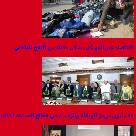
الاقتصاد غير المهيكل يشكل %30 من الناتج الداخلي
36 مليون درهم للهيكلة والرقمنة في قطاع الصناعة التقليدية