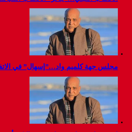
مجلس جهة كلميم واد…”إسهال” في الاتفا