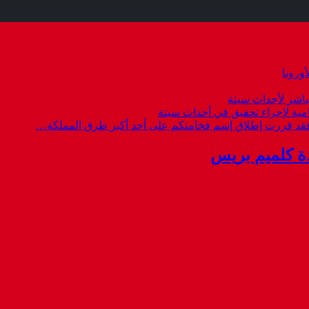
وروبا
باشر لأحداث سبتة
امية لإجراء تحقيق في أحداث سبتة
 فقد قررت إطلاق إسم فخامتكم على أحد أكبر طرق المملكة…
ة كلميم بريس