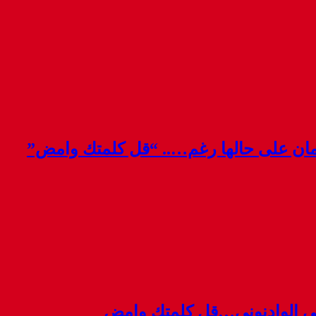
قمان على حالها رغم….. “قل كلمتك وامض”
ي الوادنوني…قل كلمتك وامض