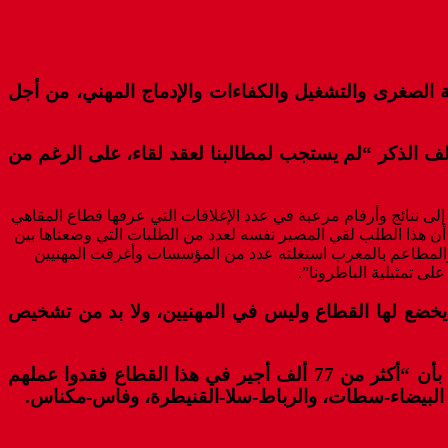
ة الصغرى والتشغيل والكفاءات والإدماج المهني، من أجل
الف الذكر “لم يستجب لمطالبنا لعقد لقاء، على الرغم من
إلى نتائج وأرقام مرعبة في عدد الإغلاقات التي عرفها قطاع المقاهي
لمغرب وما رافقها من فقدان عدد كبير من الأجراء لعملهم، وضعنا بين أيديكم طلبا للقاء جنابكم الموقر منذ يوم 29 يناير 2024؛ إلا أن هذا الطلب لقي المصير نفسه لعدد من الطلبات التي وضعناها بين
ي والمطاعم بالمغرب استغلته عدد من المؤسسات وأغرقت المهنيين
ى تمثيلية الباطرونا”.
تي يخضع لها القطاع وليس في المهنيين، ولا بد من تشخيص
وأفادت دراسة سابقة أجرتها الجامعة الوطنية لأرباب المقاهي والمطاعم بالمغرب حول وضعية هذا القطاع بالمملكة بأن “أكثر من 77 ألف أجير في هذا القطاع فقدوا عملهم