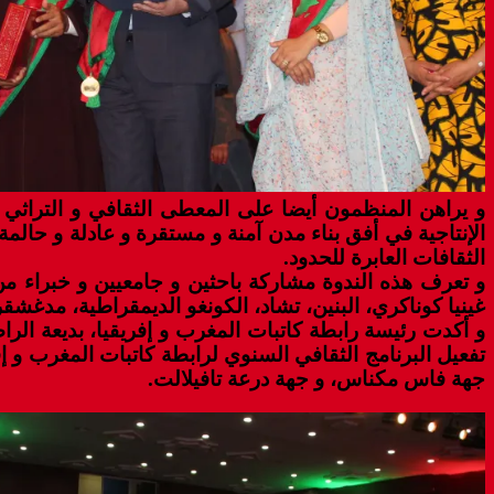
و يراهن المنظمون أيضا على المعطى الثقافي و التراثي ف
الإنتاجية في أفق بناء مدن آمنة و مستقرة و عادلة و حالمة
الثقافات العابرة للحدود.
و تعرف هذه الندوة مشاركة باحثين و جامعيين و خبراء من بل
غينيا كوناكري، البنين، تشاد، الكونغو الديمقراطية، مدغشقر
و أكدت رئيسة رابطة كاتبات المغرب و إفريقيا، بديعة الر
تفعيل البرنامج الثقافي السنوي لرابطة كاتبات المغرب و 
جهة فاس مكناس، و جهة درعة تافيلالت.