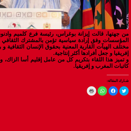
من جهتها، قالت إيزانة بوغراس، رئيسة فرع كلميم وادنون ل
المؤسسات وفق إرادة سياسية تؤمن بالمشترك الثقافي الممت
مختلف الهيآت القارية المعنية بحقوق الإنسان الثقافية و 
إفريقيا و جعل أفرادها أكثر إنتاجية.
و تميز هذا اللقاء بتكريم كل من عامل إقليم أسا الزاك،
كاتبات المغرب و إفريقيا.
شـارك المقالة:
Click
Click
Click
Click
to
to
to
to
print
share
share
share
(Opens
on
on
on
WhatsApp
in
Facebook
Twitter
new
(Opens
(Opens
(Opens
window)
in
in
in
new
new
new
window)
window)
window)