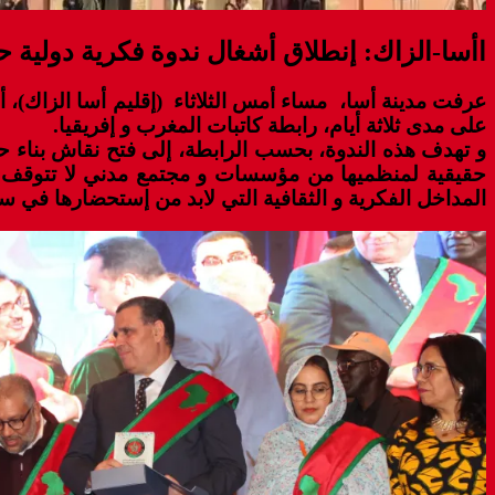
اأسا-الزاك: إنطلاق أشغال ندوة فكرية دولية حول
عرفت مدينة أسا، مساء أمس الثلاثاء (إقليم أسا الزاك)، أش
على مدى ثلاثة أيام، رابطة كاتبات المغرب و إفريقيا.
و تهدف هذه الندوة، بحسب الرابطة، إلى فتح نقاش بناء حو
حقيقية لمنظميها من مؤسسات و مجتمع مدني لا تتوقف عند
المداخل الفكرية و الثقافية التي لابد من إستحضارها في سب