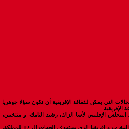
جالات التي يمكن للثقافة الإفريقية أن تكون سؤلا جوهريا
 الإفريقية.
لمجلس الإقليمي لأسا الزاك، رشيد التامك، و منتخبين،
و في كلمة بالمناسبة، أبرزت المتحدثة نفسها، أن هذه الندوة تأتي في إطار تفعيل البرنامج السنوي لرابطة كاتبات المغرب و إفريقيا الذي يستهدف الجهات ال 12 للمملكة،