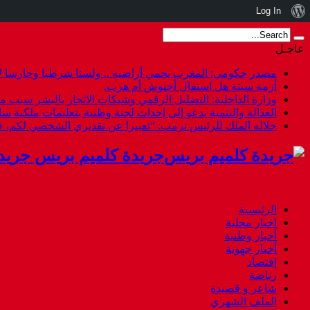
نبذة
Log In
عن
عاجـل
ووردبريس
مصدر حكومي: المغرب يحمي أراضيه .. ولسنا شرطيا وحارسا لأ
أزمة سبتة هل استقال أخنوش أم هرب.
وزارة الداخلية: التضليل الرقمي وشبكات الاتجار بالبشر سبب م
العدالة والتنمية يدعو إلى إحداث لجنة وطنية بتعليمات ملكية س
جلالة الملك للرئيس ترمب: “تعبيرا عن تقديري الشخصي لكم،
جريدة كلميم بريس جريد
الرئيسية
اخبار محلية
أخبار وطنية
أخبار جهوية
إقتصاد
رياضة
شاعر و قصيدة
الملف الشهري