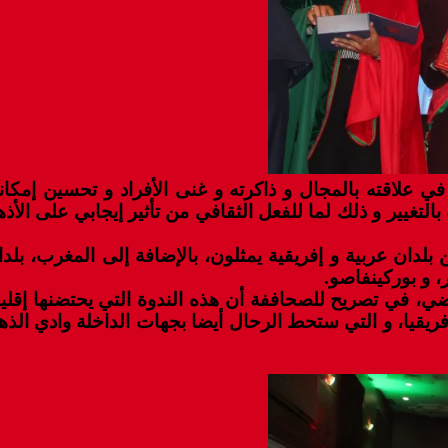
ي علاقته بالمجال و ذاكرته و غنى الأفراد و تحسين إمك
 بالتغيير و ذلك لما للفعل الثقافي من تأثير إيجابي على ال
دان عربية و إفريقية يمثلون، بالإضافة إلى المغرب، بلدان
، و بوركينفاصو.
اضي، في تصريح للصحاففة أن هذه الندوة التي يحتضنها إق
إفريقيا، و التي ستحط الرحال أيضا بجهات الداخلة وادي ال