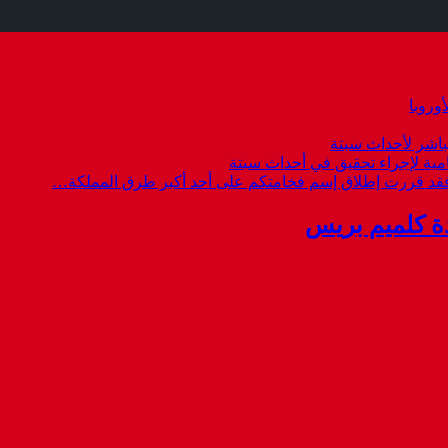
وروبا
باشر لأحداث سبتة
امية لإجراء تحقيق في أحداث سبتة
 فقد قررت إطلاق إسم فخامتكم على أحد أكبر طرق المملكة…
ة كلميم بريس