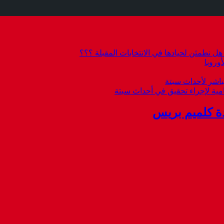
 نطمئن لحيادها في الانتخابات المقبلة ؟؟؟
وروبا
باشر لأحداث سبتة
امية لإجراء تحقيق في أحداث سبتة
ة كلميم بريس