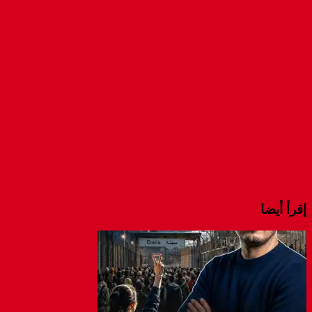
new
(Opens
(Opens
(Opens
window)
in
in
in
new
new
new
window)
window)
window)
إقرأ أيضا