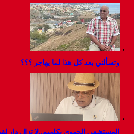
وتسألني بعد كل هذا لما يهاجر ؟؟؟
المستشفى الجهوي بكلميم..لا تزال دار ل