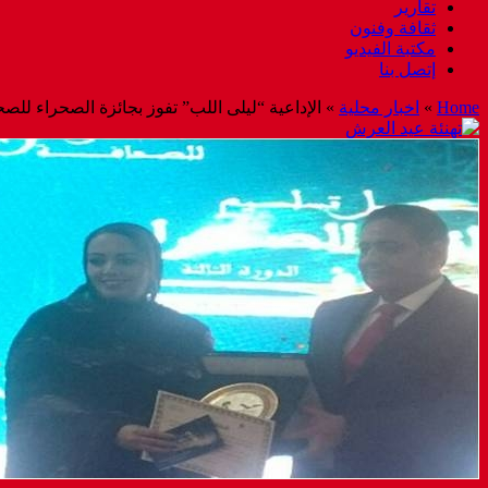
تقارير
ثقافة وفنون
مكتبة الفيديو
إتصل بنا
Home
»
اخبار محلية
»
الإداعية “ليلى اللب” تفوز بجائزة الصحراء للص