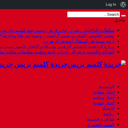
نبذة
Log In
عن
عاجـل
ووردبريس
سلطات الداخلية…بعد خرجات فريق رئيسة جهة كلميم واد نون هل
مصدر حكومي: المغرب يحمي أراضيه .. ولسنا شرطيا وحارسا لأ
أزمة سبتة هل استقال أخنوش أم هرب.
وزارة الداخلية: التضليل الرقمي وشبكات الاتجار بالبشر سبب م
العدالة والتنمية يدعو إلى إحداث لجنة وطنية بتعليمات ملكية س
جريدة كلميم بريس جريد
الرئيسية
اخبار محلية
أخبار وطنية
أخبار جهوية
إقتصاد
رياضة
شاعر و قصيدة
الملف الشهري