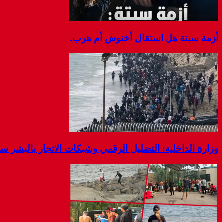
أزمة سبتة هل استقال أخنوش أم هرب.
وزارة الداخلية: التضليل الرقمي وشبكات الاتجار بالبشر 