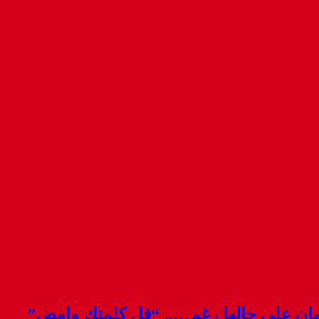
قمان على حالها رغم….. “قل كلمتك وامض”