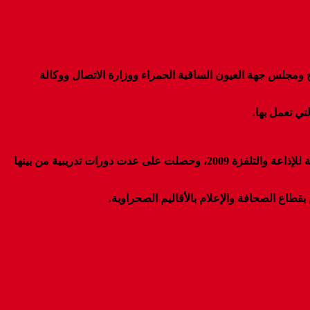
ومجلس جهة العيون الساقية الحمراء ووزارة الاتصال ووكالة
ي تعمل بها.
وتعتبر ليلى اللب من الوجوه اﻹعلامية المتميزة بجهة الداخلة وادي الذهب، وقد عملت مراسلة لراديو “أصوات” قبل ان تلتحق بالشركة الوطنية للإذاعة والتلفزة 2009، وحصلت على عدت دورات تدريبية من بينها
قطاع الصحافة والإعلام بالأقاليم الصحراوية
.