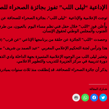
الإداعية “ليلى اللب” تفوز بجائزة الصحراء لل
توجت الإعلامية والإداعية “ليلى اللب”، بجائزة الصحراء للصحافة عن ف
وأُعلن فوز “اللب” خلال حفل فني نظم مساء اليوم بالعيون، من طرف 
الجنوب والمجلس الوطني لحقوق الإنسان.
وحصدت “اللب” الجائزة عن حلقة من برنامجها اﻹذاعي “عن قرب” (في م
هذا وترأس لجنة التحكيم الإعلامي المغربي “عبد الصمد بن شريف” مدي
دورة تدريبية في مركز الجزيرة للتدريب والتطوير الاعلامي.
يذكر أن جائزة الصحراء للصحافة، قد إنطلقت منذ ثلاث سنوات بمبادرة
شـارك المقالة:
Click
Click
Click
Click
to
to
to
to
print
share
share
share
(Opens
on
on
on
WhatsApp
in
Facebook
Twitter