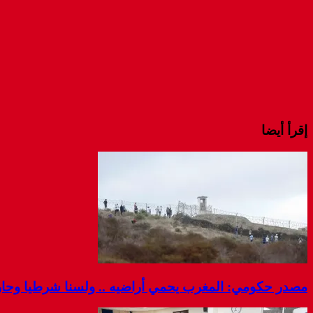
إقرأ أيضا
مصدر حكومي: المغرب يحمي أراضيه .. ولسنا شرطيا وحارس