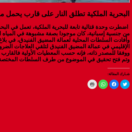
البحرية الملكية تطلق النار على قارب يحمل 
من جنسية إسبانية، كان موجودا بصفة مشبوهة في المياه المغ
الإقليمي في عمالة المضيق الفنيدق لتلقي العلاجات الضرور
ووفقا للمصدر ذاته، فإنه حسب المعطيات الأولية فالقارب
وتم فتح تحقيق في الموضوع من طرف السلطات المختصة
شـارك المقالة:
Click
Click
Click
Click
to
to
to
to
print
share
share
share
(Opens
on
on
on
WhatsApp
in
Facebook
Twitter
new
(Opens
(Opens
(Opens
window)
in
in
in
new
new
new
window)
window)
window)