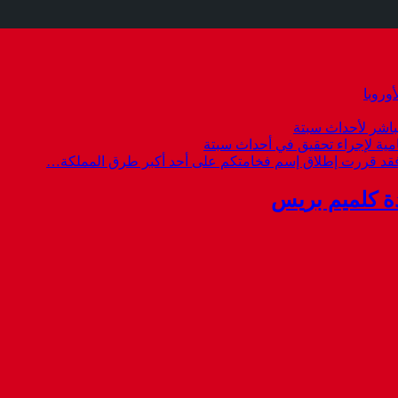
وروبا
باشر لأحداث سبتة
امية لإجراء تحقيق في أحداث سبتة
 فقد قررت إطلاق إسم فخامتكم على أحد أكبر طرق المملكة…
ة كلميم بريس