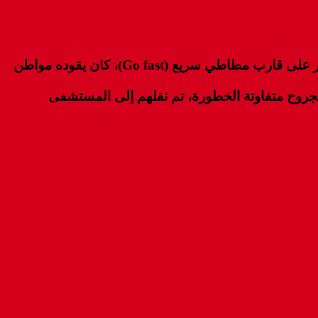
اضطرت وحدة قتالية تابعة للبحرية الملكية، تعمل في البحر الأبيض المتوسط، اليوم الثلاثاء (25 شتنبر)، إلى إطلاق النار على قارب مطاطي سريع (Go fast)، كان يقوده مواطن
الة المضيق الفنيدق، في بلاغ لها، بأن عملية إطلاق النار هذه نجم عنها إصابة 4 أشخاص بجروح متفاوتة الخطورة، تم نقلهم إلى المستشفى