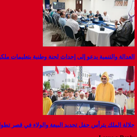
العدالة والتنمية يدعو إلى إحداث لجنة وطنية بتعليمات مل
جلالة الملك يترأس حفل تجديد البيعة والولاء في قصر تطو