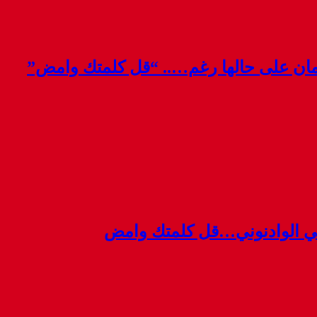
قمان على حالها رغم….. “قل كلمتك وامض”
ي الوادنوني…قل كلمتك وامض