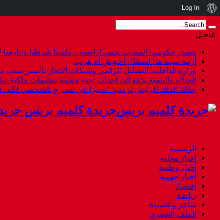
نبذة
Log In
عن
عاجـل
ووردبريس
مصدر حكومي: المغرب يحمي أراضيه .. ولسنا شرطيا وحارسا لأ
أزمة سبتة هل استقال أخنوش أم هرب.
وزارة الداخلية: التضليل الرقمي وشبكات الاتجار بالبشر سبب م
العدالة والتنمية يدعو إلى إحداث لجنة وطنية بتعليمات ملكية س
جلالة الملك للرئيس ترمب: “تعبيرا عن تقديري الشخصي لكم،
جريدة كلميم بريس جريد
الرئيسية
اخبار محلية
أخبار وطنية
أخبار جهوية
إقتصاد
رياضة
شاعر و قصيدة
الملف الشهري