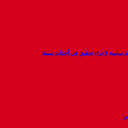
كية سامية لإجراء تحقيق في أحداث سبتة
ان