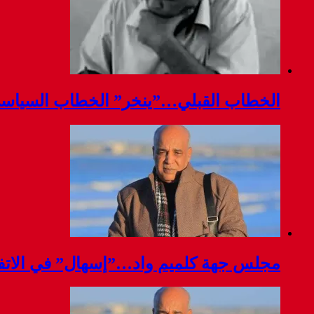
الخطاب القبلي…”ينخر” الخطاب السياس
مجلس جهة كلميم واد…”إسهال” في الاتفا