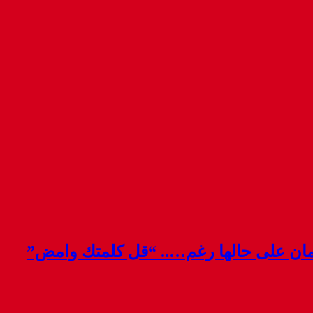
قمان على حالها رغم….. “قل كلمتك وامض”