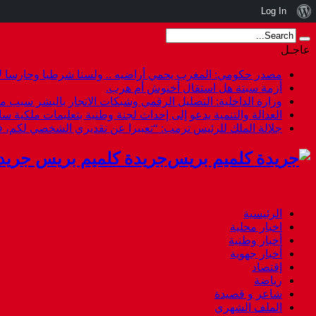
نبذة
Log In
عن
عاجـل
ووردبريس
مصدر حكومي: المغرب يحمي أراضيه .. ولسنا شرطيا وحارسا لأ
أزمة سبتة هل استقال أخنوش أم هرب.
وزارة الداخلية: التضليل الرقمي وشبكات الاتجار بالبشر سبب م
العدالة والتنمية يدعو إلى إحداث لجنة وطنية بتعليمات ملكية س
جلالة الملك للرئيس ترمب: “تعبيرا عن تقديري الشخصي لكم،
جريدة كلميم بريس جريد
الرئيسية
اخبار محلية
أخبار وطنية
أخبار جهوية
إقتصاد
رياضة
شاعر و قصيدة
الملف الشهري