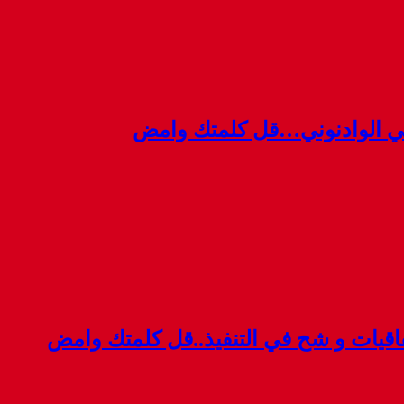
ي الوادنوني…قل كلمتك وامض
قيات و شح في التنفيذ..قل كلمتك وامض