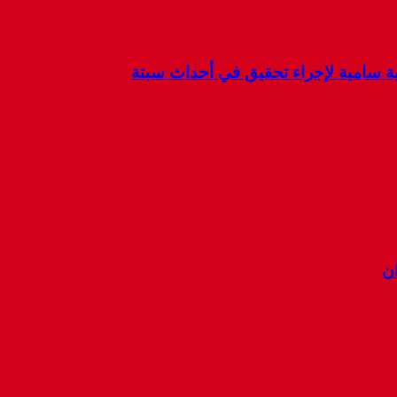
كية سامية لإجراء تحقيق في أحداث سبتة
ان