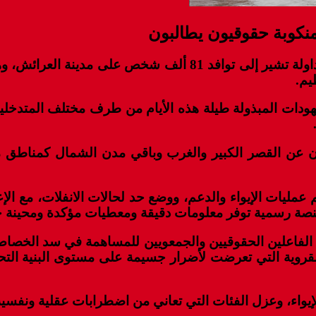
منكوبة حقوقيون يطالبون
قالت الجمعية المغربية لحقوق الإنسان إن المعطيات المتداولة تش
يم.
هودات المبذولة طيلة هذه الأيام من طرف مختلف المتدخلي
 عن القصر الكبير والغرب وباقي مدن الشمال كمناطق منك
مليات الإيواء والدعم، ووضع حد لحالات الانفلات، مع ال
نصة رسمية توفر معلومات دقيقة ومعطيات مؤكدة ومحينة حو
الفاعلين الحقوقيين والجمعويين للمساهمة في سد الخصاص،
لقروية التي تعرضت لأضرار جسيمة على مستوى البنية التحتية
يواء، وعزل الفئات التي تعاني من اضطرابات عقلية ونفسي