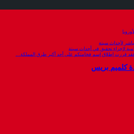
وروبا
باشر لأحداث سبتة
امية لإجراء تحقيق في أحداث سبتة
 فقد قررت إطلاق إسم فخامتكم على أحد أكبر طرق المملكة…
ة كلميم بريس