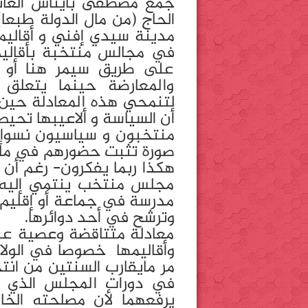
جمع مصطفى بايتاس العائد
الحاج (من مال الدولة طبعا
مدينة سيدي إفني و أقاليم
في مجالس منتخبة بأقالي
على طريق سيمر هنا أو ق
والمعارضة حينما يتعلق ا
لتنمحي هذه المعادلة حين ي
أن السياسة و ألاعيبها تحي
منتخبون و سياسيون نسوا 
صورة تثبت حضورهم في مأذبة
هكذا ربما يفكرون- رغم أن ا
مجلس منتخب ينتمي إليه 
مدرسة في جماعة أو إقليم م
وترشح في أحد دوائرها.
معادلة متتاقضة وعصية عل
وأقاليمها خصوصا في الولاي
مر مايقارب السنتين من انت
في دورات المجلس الذي ين
يرفعهما لأن مصلحته الخا