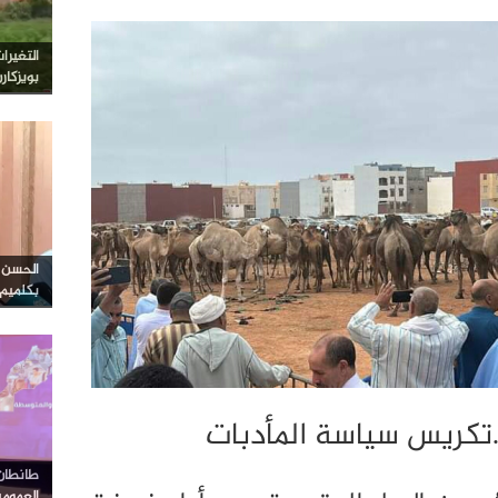
التغيرا
بويزكار
الحسن ا
بكلميم
كريس سياسة المأدبات
طانطان…
العموم