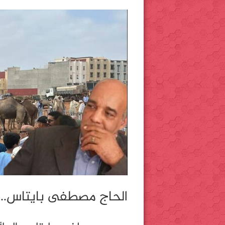
الحاج مصطفى بايتاس…ت