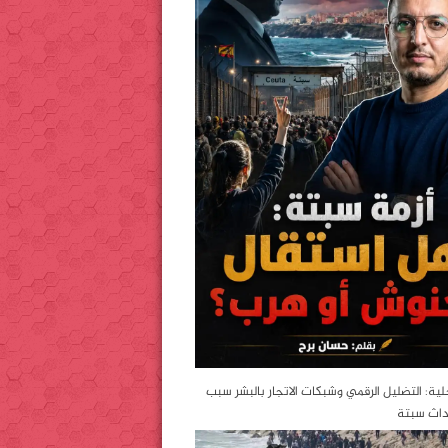
خلية: التضليل الرقمي وشبكات الاتجار بالبشر سبب
داث سبتة