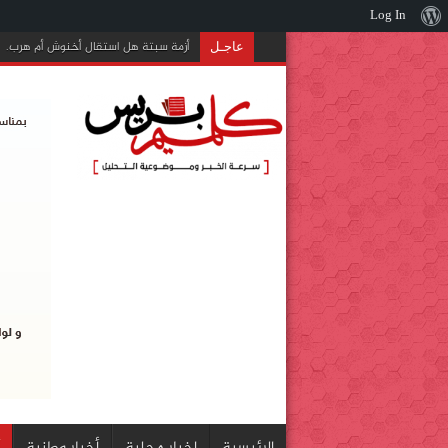
Log In
نبذة
أزمة سبتة هل استقال أخنوش أم هرب.
عن
عاجـل
ووردبريس