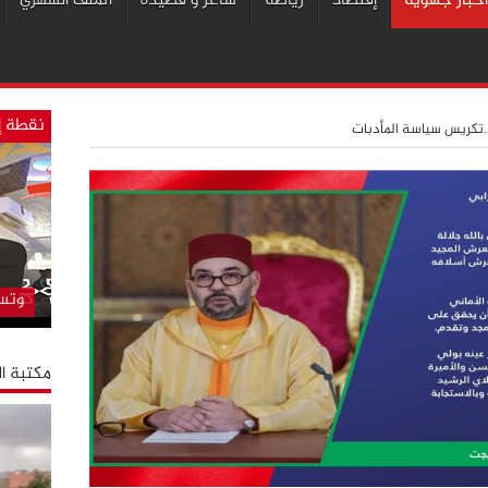
أخبار جهوية
إقتصاد
رياضة
شاعر و قصيدة
الملف الشهري
نقطة إ
تكريس سياسة المأدبات
المس
لقما
وام
مكتبة ا