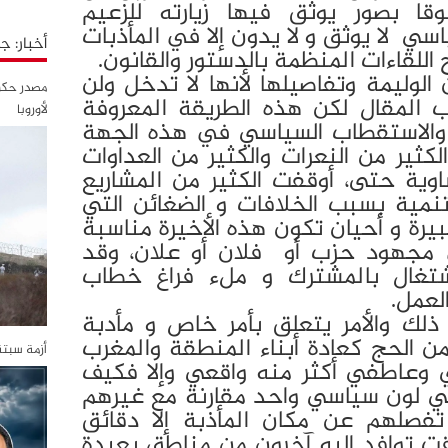
ا بصور يوثق فيها زيارته للزعيم
اسي لا يوثق و لا يدون إلا في المأذبات
أخبار: 
رج اللقاءات المنظمة بالدستور والقانون.
لوليمة وتفاصيلها لأنها لا تدخل ولن
مصدر حكوم
المقال لكن هذه الطريقة المعروفة
لأوروبا
والاستقطاب السياسي في هذه الجهة
لكثير من النعرات والكثير من العداوات
وية حتى، أوقفت الكثير من المشاريع
تنمية بسبب الخلافات و الضغائن التي
بيرة و أحيان تكون هذه الأخيرة مناسبة
مجهود حزب أو فلان أو علان، وقد
تغال بالمشترك و ملء فراغ خطاب
لعمل.
لك والأمر يتعلق بأمر خاص و مأدبة
ن الحج كعادة أبناء المنطقة والمغرب
أزمة سبت
 وعاطفي أكثر منه واقعي وإلا فكيف
رطي لون سياسي واحد مقارنة مع غيرهم
فصلهم عن مكان المأذبة إلا دقائق
ت توافد إليه آخرون من مناطق بعيدة