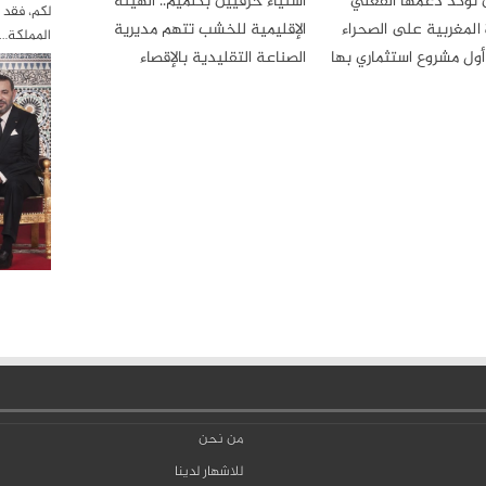
تؤكد دعمها الفعلي
استياء حرفيين بكلميم.. الهيئة
لكم، فقد 
 المغربية على الصحراء
الإقليمية للخشب تتهم مديرية
المملكة…
أول مشروع استثماري بها
الصناعة التقليدية بالإقصاء
من نحن
للاشهار لدينا