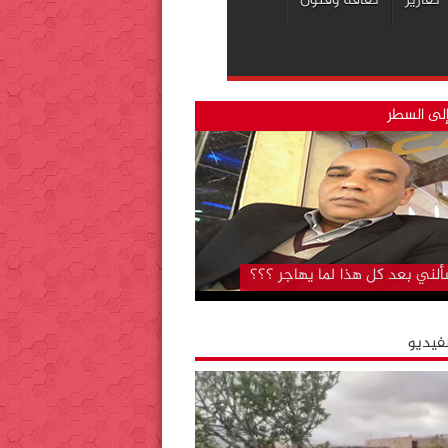
تقارير
ثقافة وفنون
لى السطر
تشفى الجهوي بكلميم..لا تزال دار
ن على حالها رغم….. “قل كلمتك
ض”
لفيديو