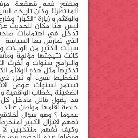
ويفتح فمه قهقهة مرفوق
المنتظر!!! وكأن تاريخه السي
والولائم و زيارة “الكبار” وخا
ليس هنا مكان للحديث عن ا
تدخل في اهتمامات صاحب 
التي تمارس بها السياسة 
سببت الكثير من الويلات وا
كانت نتيجتها مؤلمة ومأسا
والبرامج سنوات و أخرت ال
تذكيها مثل هذه الولائم الك
لتخطيط سيء أو نيل في 
تستمر لسنوات عوض الاش
الضغينة بخطاب الواقعية وا
قد يقول قائل مادخل كل ذ
خاصة أقامها مواطن عائد م
عموما ؟ وهو سؤال أخلاقي
نفهم الإنزال الكبير لمنخ
وكيف نغهم منتخبين لا ت
وفضلوا عدم الحضور في وق