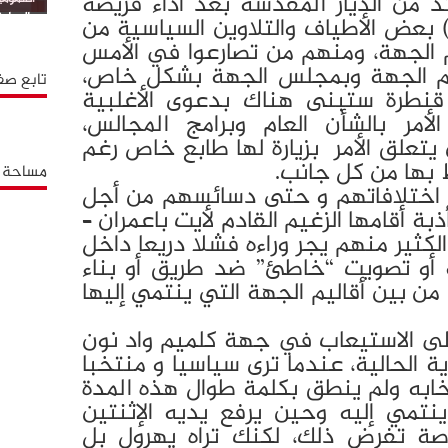
 من الديار المقدسة بعد أداء فريضة
بالوطية
) بعض الأطياف والتلاوين السياسية من
 الجهة، ومنهم من تصارعوا في الأمس
م الجهة وبمجلس الجهة بشكل خاص،
تابع صف
نطرة ستبنى هناك بدعوى الأغلبية
لأمر بالشأن العام وبرامج المجالس،
تعلق الأمر بزيارة لها طابع خاص رغم
ط بها من كل جانب.
مساحة إ
اختلافاتهم و حتى دسائسهم من أجل
 أقامها الزغيم القادم لأيت باعمران –
لكثير منهم يجر وراءه فشلا دريعا داخل
أو تصويت “خاطئ” ضد طريق أو بناء
ن بين أقاليم الجهة التي ينتمي إليها
ى الاستيعاب في جهة كلميم واد نون
ة الحالية، عندما ترى سياسيا و منتخبا
خابه ولم ينطق بكلمة طوال هذه المدة
تمي إليه وحين يرفع يديه الإثنتين
صة تفرض ذلك، لكنك تراه يهرول بل