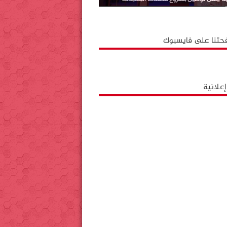
حتنا على فايسبوك
علانية