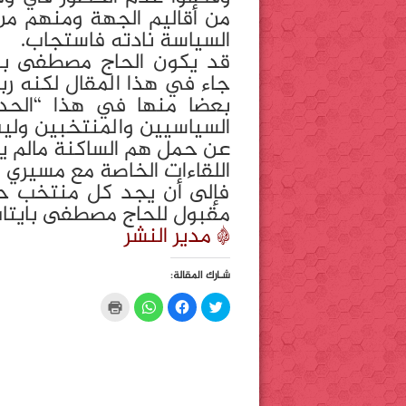
من أقاليم الجهة ومنهم م
السياسة نادته فاستجاب.
قد يكون الحاج مصطفى باي
جاء في هذا المقال لكنه رب
بعضا منها في هذا “الحد
السياسيين والمنتخبين ولي
عن حمل هم الساكنة مالم يم
اللقاءات الخاصة مع مسيري
فإلى أن يجد كل منتخب حل
مقبول للحاج مصطفى بايتا
* مدير النشر
شـارك المقالة:
C
C
C
C
l
l
l
l
i
i
i
i
c
c
c
c
k
k
k
k
t
t
t
t
o
o
o
o
p
s
s
s
r
h
h
h
i
a
a
a