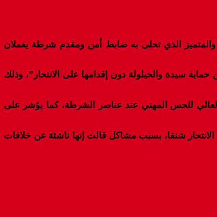
ي والمتميز الذي تحلى به ضابط أمن ومقدم شرطة يعملان
ماية سيدة والحيلولة دون إقدامها على الانتحار”، وذلك
 العالي للحس المهني عند عناصر الشرطة، كما يؤشر على
طة للتفتيش بمدخل مدينة كلميم عندما أثار انتباههما سيدة تبلغ من العمر 38 سنة تحاول الانتحار شنقا، بسبب مشاكل قالت إنها ناشئة عن خلافات