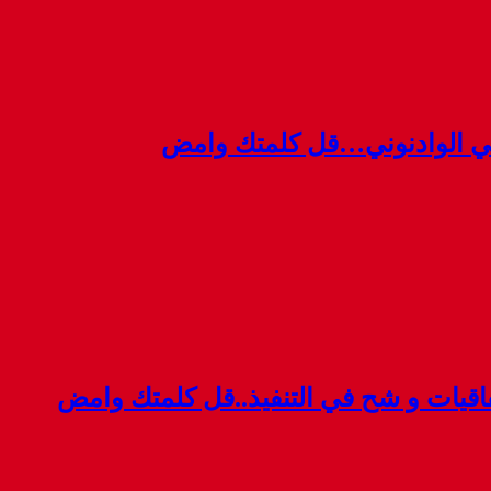
ي الوادنوني…قل كلمتك وامض
قيات و شح في التنفيذ..قل كلمتك وامض