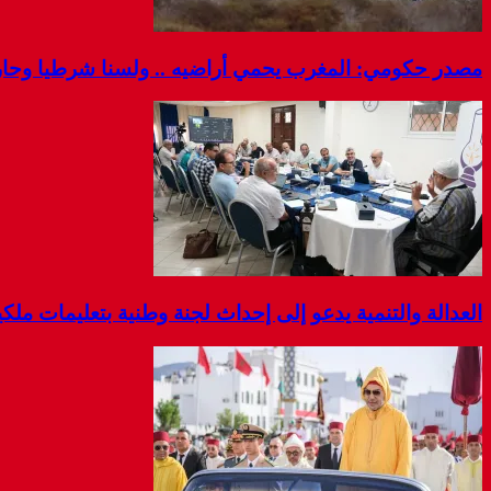
مصدر حكومي: المغرب يحمي أراضيه .. ولسنا شرطيا وحارس
العدالة والتنمية يدعو إلى إحداث لجنة وطنية بتعليمات مل