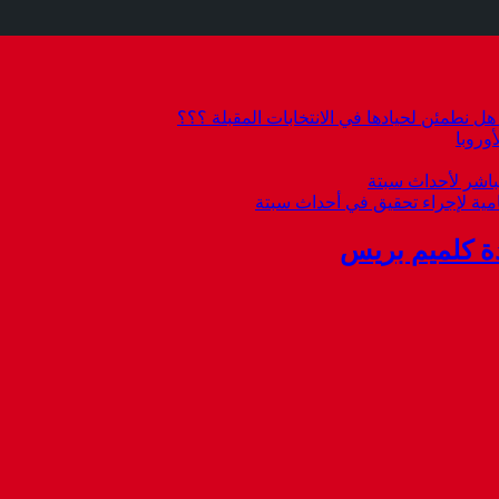
 نطمئن لحيادها في الانتخابات المقبلة ؟؟؟
وروبا
باشر لأحداث سبتة
امية لإجراء تحقيق في أحداث سبتة
ة كلميم بريس