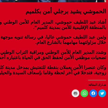
الحموشي يشيد برجلي أمن بكلميم
أشاد عبد اللطيف حموشي، المدير العام للأمن الوطني وم
بالمنطقة الإقليمية للأمن بمدينة كلميم”.
وثمن عبد اللطيف حموشي عاليا، في رسالة تنويه موجهة إل
خلال مزاولتهما مهامهما بالشارع العام.
وشدد المدير العام للأمن الوطني ومراقبة التراب الوطن
تضحيات موظفي الأمن لحفظ الحق في الحياة باعتباره أحد 
زوجية، فتدخلا في آخر لحظة وقاما بإسعاف السيدة والحيلو
شـارك المقالة:
Click
Click
Click
Click
to
to
to
to
print
share
share
share
(Opens
on
on
on
WhatsApp
in
Facebook
Twitter
new
(Opens
(Opens
(Opens