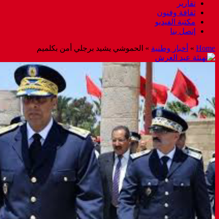
تقارير
ثقافة وفنون
مكتبة الفيديو
إتصل بنا
Home
»
أخبار وطنية
»
الحموشي يشيد برجلي أمن بكلميم