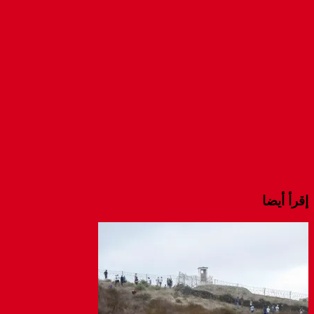
window)
in
in
in
new
new
new
window)
window)
window)
إقرأ أيضا