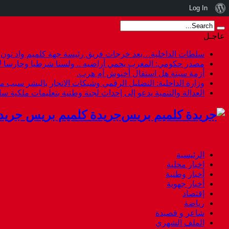
نبذة
Log In
عن
عاجـل
ووردبريس
سلطات الداخلية…بعد خرجات فريق رئيسة جهة كلميم واد نون هل
مصدر حكومي: المغرب يحمي أراضيه .. ولسنا شرطيا وحارسا لأ
أزمة سبتة هل استقال أخنوش أم هرب.
وزارة الداخلية: التضليل الرقمي وشبكات الاتجار بالبشر سبب م
العدالة والتنمية يدعو إلى إحداث لجنة وطنية بتعليمات ملكية س
جريدة كلميم بريس جريد
الرئيسية
اخبار محلية
أخبار وطنية
أخبار جهوية
إقتصاد
رياضة
شاعر و قصيدة
الملف الشهري