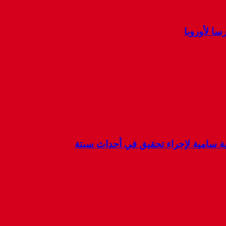
ا لأوروبا
كية سامية لإجراء تحقيق في أحداث سبتة