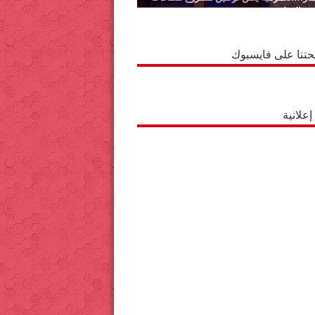
ة بالوطية
حتنا على فايسبوك
علانية