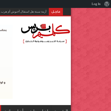
نبذة
Log In
عن
عاجـل
أزمة سبتة هل استقال أخنوش أم هرب.
ووردبريس