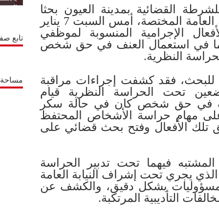
لشرطة القضائية بمدينة العيون بحثا
المتجدد
قضائيا تحت إشراف النيابة العامة المختصة، أمس السبت 7 يناير
أفعال الإجرامية المنسوبة لموظفي
تابع صف
ا في استعمال العنف في حق شخص
حراسة النظرية.
 للبحث، فقد كشفت إجراءات مراقبة
مساحة إ
عين تحت الحراسة النظرية قيام
ف في حق شخص كان في حالة سكر
على مهام حراسة الأشخاص المحتفظ
ق تلك الأفعال وفتح بحث قضائي على
المشتبه فيهما تحت تدبير الحراسة
الذي يجري تحت إشراف النيابة العامة
لمسؤوليات بشكل دقيق، والكشف عن
خالفات التأديبية المرتكبة.