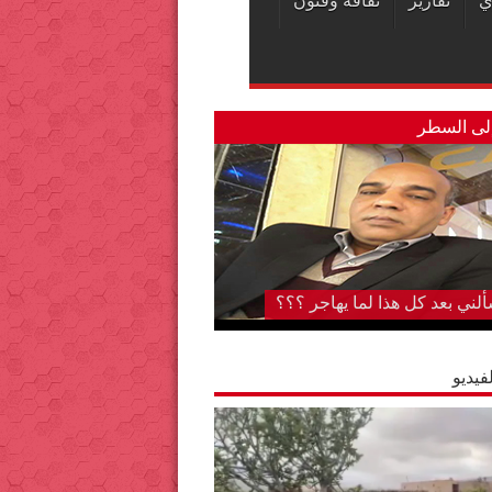
ي
تقارير
ثقافة وفنون
لى السطر
تشفى الجهوي بكلميم..لا تزال دار
ان على حالها رغم….. “قل كلمتك
ض”
فيديو