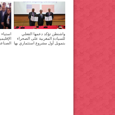
n
n
d
d
d
o
o
o
w
w
w
)
)
)
واشنطن تؤكد دعمها الفعلي
استياء ح
للسيادة المغربية على الصحراء
الإقليم
بتمويل أول مشروع استثماري بها
الصناعة 