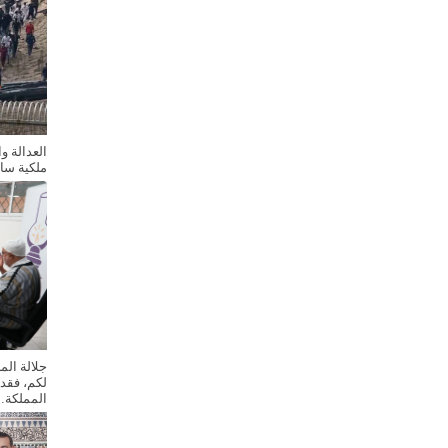
العدالة و
ملكية سا
جلالة ال
لكم، فقد
المملكة