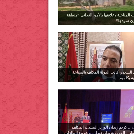
ت المناخية وعلاقتها بالأمن الغذائي “منطقة
رن نمودجا”
السعدي كاتب الدولة المكلف بالصناعة
ية بكلميم
… كريم زيدان الوزير المنتدب المكلف
ثمار…العمومية يعلن توطين مشروع للطاقات