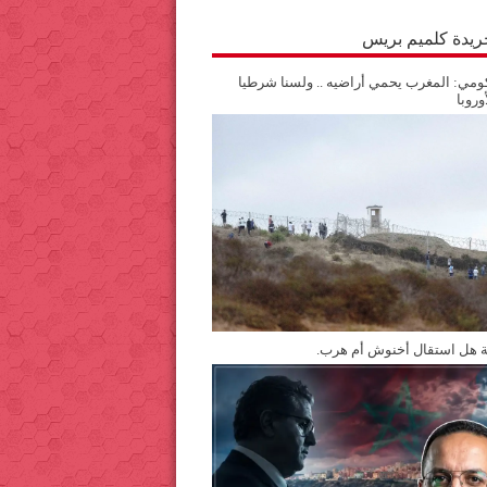
جريدة كلميم بريس
مي: المغرب يحمي أراضيه .. ولسنا شرطيا
وروبا
ة هل استقال أخنوش أم هرب.