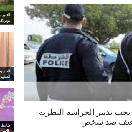
التغيرا
بويزكا
الحسن 
التقليد
حت تدبير الحراسة النظرية
العنف ضد شخص
طانطان
بالاست