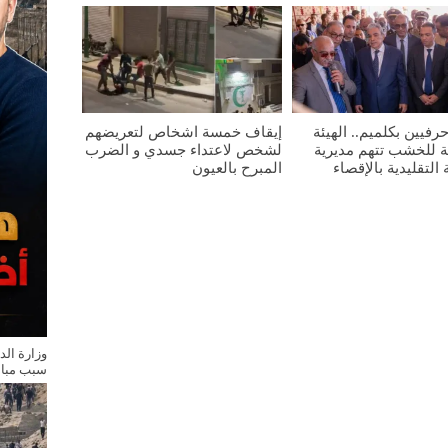
رفيين بكلميم.. الهيئة
إيقاف خمسة اشخاص لتعريضهم
ية للخشب تتهم مديرية
لشخص لاعتداء جسدي و الضرب
التقليدية بالإقصاء
المبرح بالعيون
وزارة الد
سبب مباش