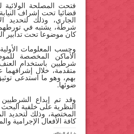
فتحت المصلحة الولائية ل
الجاري، وذلك لتحديد ال
شرطة، يشتبه في تورطهم
كان موضوعا تحت تدابير ال
وحسب المعلومات الأولية
الأماكن المخصصة للموض
شرطيين باستخدام العن
متقدمة، خلال إشرافهما 
بهم، وهو ما استدعى توثي
ضوئها.
وقد تم إيداع الشرطيين 
النظرية على خلفية البحث 
المختصة، وذلك لتحديد ا
كافة الأفعال الإجرامية والم
شـارك المقالة: