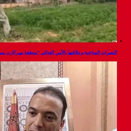
التغيرات المناخية وعلاقتها بالأمن الغذائي “منطقة بويزكارن نم