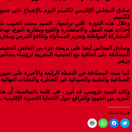
صادق المجلس الإقليمي لكلميم اليوم بالإجماع على جميع 
لكلميم.
وخلال هذه الدورة التي ترأسها، السيد محمد الحبيب ناز
المشاركة المواطنة وتعزيز المساواة وتكافؤ الفرص ومقاربة
درهم.
كما تمت المصادقة في النقطة الرابعة والأخيرة على تعيين
الصناعية والطبية والصيدلية غير الخطرة والنفايات النهائية 
وكان السيد نازومي، قد أبرز ، في كلمة بالمناسبة، أن هذه
المزيد من الجهود والترافع حول القضايا التنموية الإقليمية
شـارك المقالة:
Click
Click
Click
Click
to
to
to
to
print
share
share
share