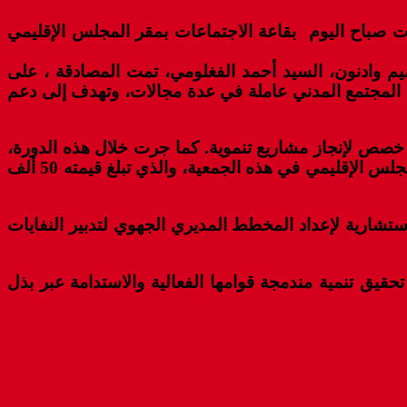
دت صباح اليوم بقاعة الاجتماعات بمقر المجلس الإقليمي
يم وادنون، السيد أحمد الفغلومي، تمت المصادقة ، على
ف التي تضم في عضويتها 11 عضوا وعضوة يمثلون جمعيات المجتمع المدني عاملة في عدة مجالات، وتهدف إلى دعم
ة جزء من الفائض الحقيقي لسنة 2021 والذي بلغت قيمته 5 مليون و727 ألف درهم، خصص لإنجاز مشاريع تنموية. كما جرت خلال هذه الدورة،
المصادقة على اتفاقية مع الجمعية المغربية لرؤساء مجالس العمالات والأقاليم، تهم تحديد واجب الانخراط السنوي للمجلس الإقليمي في هذه الجمعية، والذي تبلغ قيمته 50 ألف
ستشارية لإعداد المخطط المديري الجهوي لتدبير النفايات
تحقيق تنمية مندمجة قوامها الفعالية والاستدامة عبر بذل