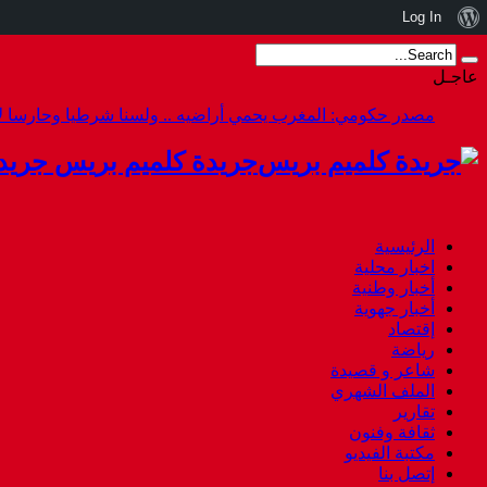
نبذة
Log In
عن
عاجـل
ووردبريس
أزمة سبتة هل استقال أخنوش أم هرب.
جريدة كلميم بريس جريد
الرئيسية
اخبار محلية
أخبار وطنية
أخبار جهوية
إقتصاد
رياضة
شاعر و قصيدة
الملف الشهري
تقارير
ثقافة وفنون
مكتبة الفيديو
إتصل بنا