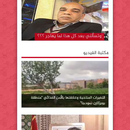
المستشفى الجهوي بكلميم..لا تزال دار
لقمان على حالها رغم….. “قل كلمتك
وامض”
مكتبة الفيديو
التغيرات المناخية وعلاقتها بالأمن الغذائي “منطقة
بويزكارن نمودجا”