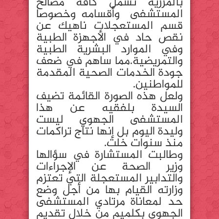
بالمزرية تشمل كافة مصالح
المستشفى وأقسامه وخصوصا
قسم المستعجلات ناهيك عن
نقص حاد في الأجهزة الطبية
وفي الموارد البشرية الطبية
والتمريضية.مما ساهم في ضعف
جودة الخدمات الصحية المقدمة
للمواطنين.
ولعل هذه الصورة القائمة تضيف
السيدة بلفقيه عن هذا
المستشفى الجهوي ليست
وليدة اليوم بل إنها نتاج تراكمات
منذ سنوات خلت.
وطالبت المستشارة في سؤالها
وزير الصحة عن الإجراءات
والتدابير المستعجلة التي تعتزم
وزارته القيام بها من أجل وضع
حد لمعاناة مرتادي المستشفى
الجهوي بكلميم من خلال تقديم