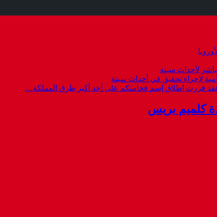
وروبا
باشر لأحداث سبتة
امية لإجراء تحقيق في أحداث سبتة
 فقد قررت إطلاق إسم فخامتكم على أحد أكبر طرق المملكة…
ة كلميم بريس