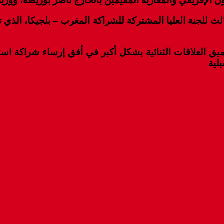
ون الإفريقي والمغاربة المقيمين بالخارج ناصر بوريطة، ووز
لث للجنة العليا المشتركة للشراكة المغرب – بلجيكا، الذي
تعميق العلاقات الثنائية بشكل أكبر في أفق إرساء شراكة ا
لية