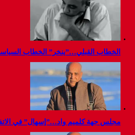
الخطاب القبلي…”ينخر” الخطاب السياس
مجلس جهة كلميم واد…”إسهال” في الاتفا