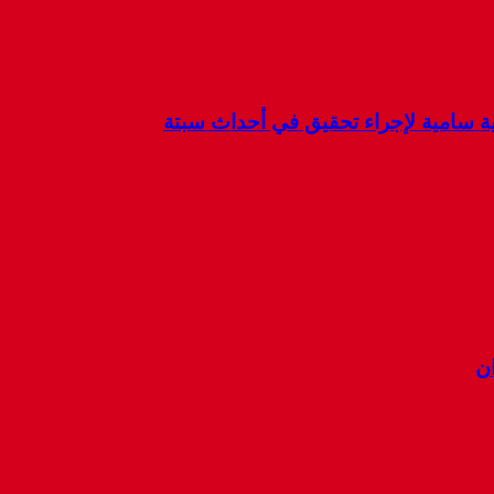
كية سامية لإجراء تحقيق في أحداث سبتة
ان