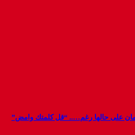
قمان على حالها رغم….. “قل كلمتك وامض”