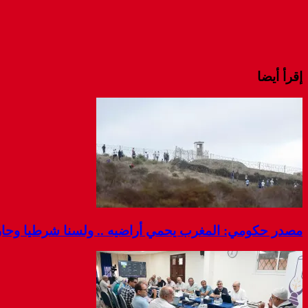
إقرأ أيضا
مصدر حكومي: المغرب يحمي أراضيه .. ولسنا شرطيا وحارس