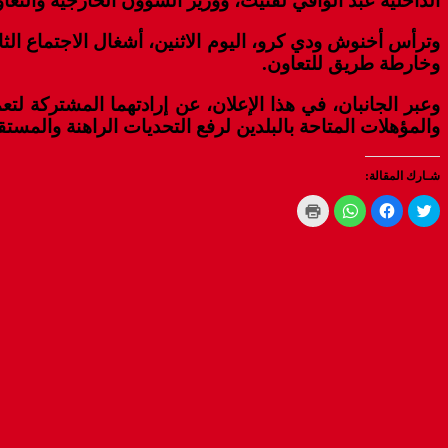
الداخلية عبد الوافي لفتيت، ووزير الشؤون الخارجية والتعا
وترأس أخنوش ودي كرو، اليوم الاثنين، أشغال الاجتماع الثا
وخارطة طريق للتعاون.
وعبر الجانبان، في هذا الإعلان، عن إرادتهما المشتركة ل
والمؤهلات المتاحة بالبلدين لرفع التحديات الراهنة والمستقب
شـارك المقالة:
Click
Click
Click
Click
to
to
to
to
print
share
share
share
(Opens
on
on
on
WhatsApp
in
Facebook
Twitter
new
(Opens
(Opens
(Opens
window)
in
in
in
new
new
new
window)
window)
window)