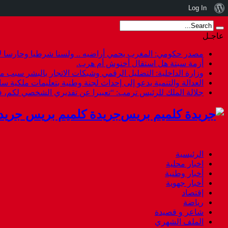
نبذة
Log In
عن
عاجـل
ووردبريس
مصدر حكومي: المغرب يحمي أراضيه .. ولسنا شرطيا وحارسا لأ
أزمة سبتة هل استقال أخنوش أم هرب.
وزارة الداخلية: التضليل الرقمي وشبكات الاتجار بالبشر سبب م
العدالة والتنمية يدعو إلى إحداث لجنة وطنية بتعليمات ملكية س
جلالة الملك للرئيس ترمب: “تعبيرا عن تقديري الشخصي لكم،
جريدة كلميم بريس جريد
الرئيسية
اخبار محلية
أخبار وطنية
أخبار جهوية
إقتصاد
رياضة
شاعر و قصيدة
الملف الشهري