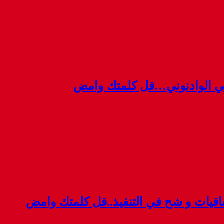
ي الوادنوني…قل كلمتك وامض
قيات و شح في التنفيذ..قل كلمتك وامض