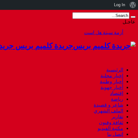
نبذة
Log In
عن
عاجـل
ووردبريس
أزمة سبتة هل استقال أخنوش أم هرب.
جريدة كلميم بريس جريد
الرئيسية
اخبار محلية
أخبار وطنية
أخبار جهوية
إقتصاد
رياضة
شاعر و قصيدة
الملف الشهري
تقارير
ثقافة وفنون
مكتبة الفيديو
إتصل بنا