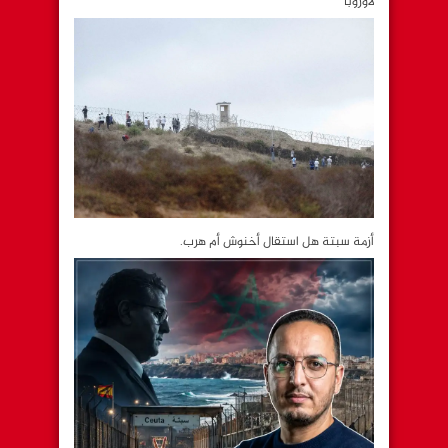
لأوروبا
أزمة سبتة هل استقال أخنوش أم هرب.