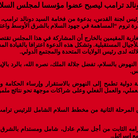
دونالد ترامب ليصبح عضوا مؤسسا لمجلس السلام
يس لجنة القدس، بدعوة من فخامة السيد دونالد ترامب، 
رة تروم “المساهمة في جهود السلام بالشرق الأوسط واعتما
لمغاربة المقيمين بالخارج أن المشاركة في هذا المجلس تق
يال المستقبلية. وتشكل هذه الدعوة اعترافا بالقيادة المس
الته لدى رئيس الولايات المتحدة والمجتمع الدولي.
 النهوض بالسلام، تفضل جلالة الملك، نصره الله، بالرد با
لس.
 دولية تطمح إلى النهوض بالاستقرار وإرساء الحكامة 
ون العملي، والعمل الفعلي وعلى شراكات موجهة نحو نتائج
 المرحلة الثانية من مخطط السلام الشامل للرئيس ترامب،
ع إسرائيل.