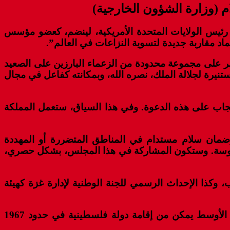
 (وزارة الشؤون الخارجية)
رئيس الولايات المتحدة الأمريكية، لينضم، كعضو مؤسس
د مقاربة جديدة لتسوية النزاعات في العالم”.
تصر على مجموعة محدودة من الزعماء البارزين على الصعيد
تنيرة لجلالة الملك، نصره الله، وبمكانته كفاعل في مجال
لإيجاب على هذه الدعوة. وفي هذا السياق، ستعمل المملكة
وضمان سلام مستدام في المناطق المتضررة أو المهددة
 ملموسة. وستكون المشاركة في هذا المجلس، بشكل حصري،
 وكذا الإحداث الرسمي للجنة الوطنية لإدارة غزة كهيئة
ويجدد المغرب، تحت القيادة المستنيرة لجلالة الملك، التزامه الثابت من أجل سلام عادل، شامل ومستدام بالشرق الأوسط يمكن من إقامة دولة فلسطينية في حدود 1967