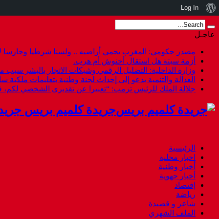
نبذة
Log In
عن
عاجـل
ووردبريس
مصدر حكومي: المغرب يحمي أراضيه .. ولسنا شرطيا وحارسا لأ
أزمة سبتة هل استقال أخنوش أم هرب.
وزارة الداخلية: التضليل الرقمي وشبكات الاتجار بالبشر سبب م
العدالة والتنمية يدعو إلى إحداث لجنة وطنية بتعليمات ملكية س
جلالة الملك للرئيس ترمب: “تعبيرا عن تقديري الشخصي لكم،
جريدة كلميم بريس جريد
الرئيسية
اخبار محلية
أخبار وطنية
أخبار جهوية
إقتصاد
رياضة
شاعر و قصيدة
الملف الشهري