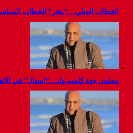
الخطاب القبلي…”ينخر” الخطاب السياس
مجلس جهة كلميم واد…”إسهال” في الاتفا