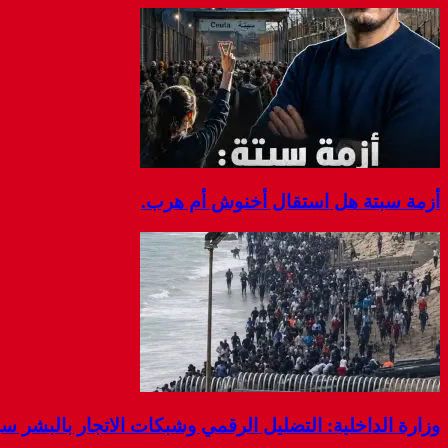
w
w
w
w
w
i
i
i
n
n
n
d
d
d
o
o
o
w
w
w
)
)
)
أزمة سبتة هل استقال أخنوش أم هرب.
وزارة الداخلية: التضليل الرقمي وشبكات الاتجار بالبشر 