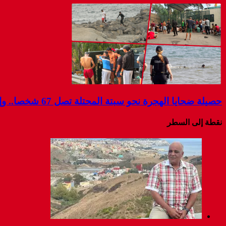
حصيلة ضحايا الهجرة نحو سبتة المحتلة تصل 67 شخصا.. وإسبانيا تواصل البحث عن مفقودين
نقطة إلى السطر