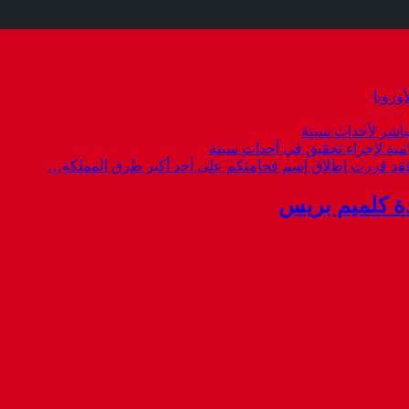
وروبا
باشر لأحداث سبتة
امية لإجراء تحقيق في أحداث سبتة
 فقد قررت إطلاق إسم فخامتكم على أحد أكبر طرق المملكة…
ة كلميم بريس