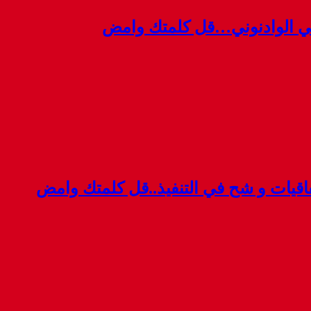
ي الوادنوني…قل كلمتك وامض
قيات و شح في التنفيذ..قل كلمتك وامض