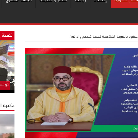
أخبار جهوية
إقتصاد
رياضة
شاعر و قصيدة
الملف الشهري
نقطة إ
عضوة بالغرفة الفلاحية لجهة كلميم واد نون
المس
لقما
وام
وتسأ
مكتبة ا