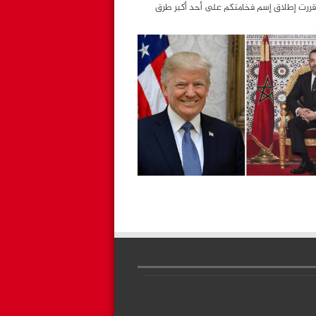
قررت إطلاق إسم فخامتكم على أحد أكبر طرق