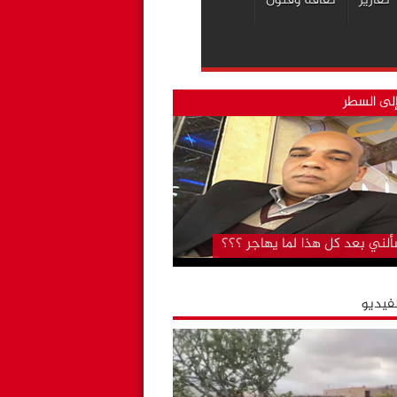
تقارير
ثقافة وفنون
لى السطر
تشفى الجهوي بكلميم..لا تزال دار
ن على حالها رغم….. “قل كلمتك
ض”
لني بعد كل هذا لما يهاجر ؟؟؟
لفيديو