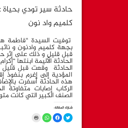
حادثة سير تودي بحياة ع
كلميم واد نون
توفيت السيدة “فاطمة هدي
بجهة كلميم وادنون و نائ
قبل قليل و ذلك على إثر 
الحادثة الأليمة ابنتها “إكرا
المؤدية إلى إغرم بنفوذ 
هذه الحادثة أسفرت بالإضا
الركاب إصابات متفاوتة ا
الصنف الكبير التي كانت متو
شـارك المقالة:
C
C
C
C
l
l
l
l
i
i
i
i
c
c
c
c