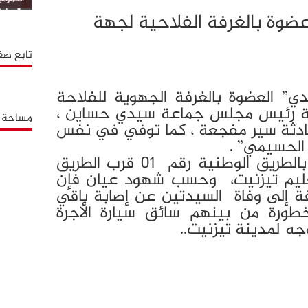
بالوطية
ضوة بالغرفة الفلاحية لجهة
تابع صف
” العضوة بالغرفة الجهوية للفلاحة
بة رئيس مجلس جماعة سيدي حساين ،
مساحة إ
حادثة سير مفجعة ، كما توفي في نفس
م الحسيمي” .
الحادثة وقعت قبل قليل بالطريق الوطنیة رقم 01 قرب الطريق
إقليم تيزنيت، وحسب شهود عيان فإن
فة إلى وفاة السيدتين عن إصابة باقي
لخطورة من بينهم سائق سيارة الأجرة
جه لمدينة تيزنيت..