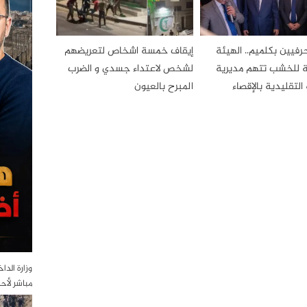
رفيين بكلميم.. الهيئة
إيقاف خمسة اشخاص لتعريضهم
ية للخشب تتهم مديرية
لشخص لاعتداء جسدي و الضرب
التقليدية بالإقصاء
المبرح بالعيون
وزارة الدا
مباشر لأح