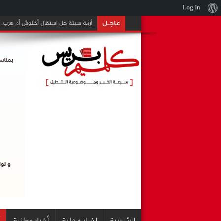
Log In
نبذة
أزمة سبتة هل استقال أخنوش أم هرب.
عن
عاجـل
ووردبريس