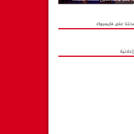
حتنا على فايسبوك
علانية