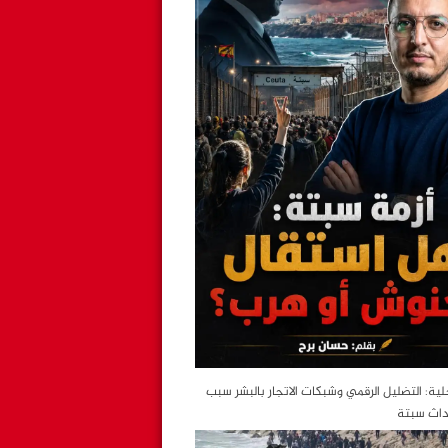
خلية: التضليل الرقمي وشبكات الاتجار بالبشر سبب
داث سبتة