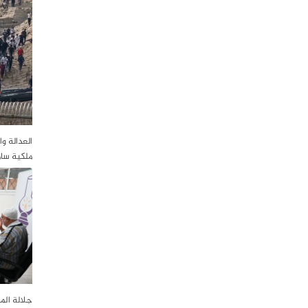
العدالة و
ملكية سا
جلالة الم