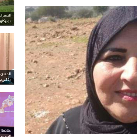
التغيرا
بويزكار
الحسن ا
بكلميم
طانطان…
العموم