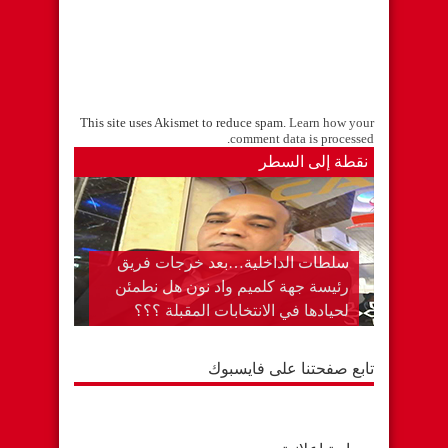
This site uses Akismet to reduce spam.
Learn how your
.
comment data is processed
نقطة إلى السطر
سلطات الداخلية…بعد خرجات فريق
رئيسة جهة كلميم واد نون هل نطمئن
لحيادها في الانتخابات المقبلة ؟؟؟
وتسألني بعد كل هذا لما يهاجر ؟؟؟
تابع صفحتنا على فايسبوك