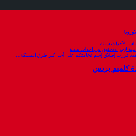
وروبا
باشر لأحداث سبتة
امية لإجراء تحقيق في أحداث سبتة
 فقد قررت إطلاق إسم فخامتكم على أحد أكبر طرق المملكة…
ة كلميم بريس