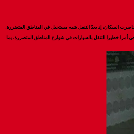
حاصرت السكان، إذ يعدّ التنقل شبه مستحيل في المناطق المتضررة.
الأمطار التي تجاوزت 70 ملم، ووفق ما توضحه الصور، فقد أضحى أمرا خطيرا التنقل بالسيارات في شوارع المناطق المتضررة، بما