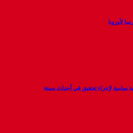
ا لأوروبا
كية سامية لإجراء تحقيق في أحداث سبتة