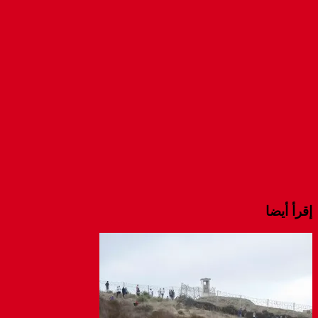
new
(Opens
(Opens
(Opens
window)
in
in
in
new
new
new
window)
window)
window)
إقرأ أيضا