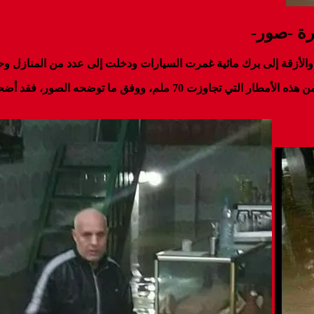
رة -صور-
والأزقة إلى برك مائية غمرت السيارات ودخلت إلى عدد من المنازل و
وتضرّرت أحياء شماعو وتابركيت والقدس والمزرعة والغرابلية بشدة من هذه 