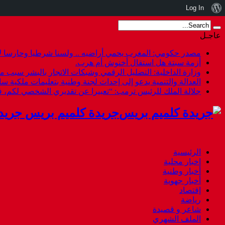
نبذة
Log In
عن
عاجـل
ووردبريس
مصدر حكومي: المغرب يحمي أراضيه .. ولسنا شرطيا وحارسا لأ
أزمة سبتة هل استقال أخنوش أم هرب.
وزارة الداخلية: التضليل الرقمي وشبكات الاتجار بالبشر سبب م
العدالة والتنمية يدعو إلى إحداث لجنة وطنية بتعليمات ملكية س
جلالة الملك للرئيس ترمب: “تعبيرا عن تقديري الشخصي لكم،
جريدة كلميم بريس جريد
الرئيسية
اخبار محلية
أخبار وطنية
أخبار جهوية
إقتصاد
رياضة
شاعر و قصيدة
الملف الشهري