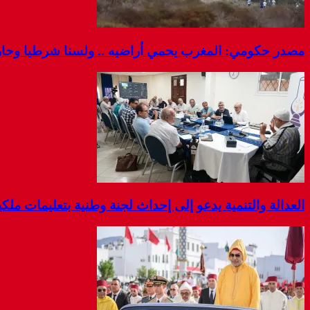
مصدر حكومي: المغرب يحمي أراضيه .. ولسنا شرطيا وحارس
العدالة والتنمية يدعو إلى إحداث لجنة وطنية بتعليمات مل