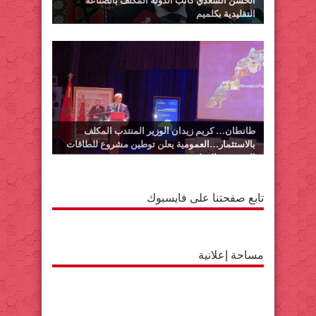
الحسن السعدي كاتب الدولة المكلف بالصناعة
التقليدية بكلميم
طانطان… كريم زيدان الوزير المنتدب المكلف
بالاستثمار…العمومية يعلن توطين مشروع للطاقات
المتجددة بالوطية
تابع صفحتنا على فايسبوك
مساحة إعلانية