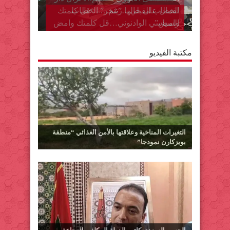
الخطاب القبلي…”ينخر” الخطاب
السياسي الوادنوني…قل كلمتك وامض
مكتبة الفيديو
التغيرات المناخية وعلاقتها بالأمن الغذائي “منطقة
بويزكارن نمودجا”