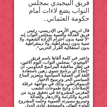
فريق البيجيدي بمجلس
النواب يضع لاءات أمام
حكومة العثماني..
قال ادريس الأزمي الإدريسي، رئيس
فريق العدالة والتنمية بمجلس النواب إنه
“لا تنمية بدون احترام الإرادة الشعبية، ولا
تنمية بدون ديمقراطية، ولا ديمقراطية
بدون استقلالية القرار الحزبي”.
واعتبر في كلمة ألقاها باسم فريق
“البيجيدي” بمجلس النواب، اليوم الاثنين،
في إطار مناقشة الينرانمج الحكومي، أن
“إنجاح أي برنامج تنموي رهين باستعادة
الثقة في العملية السياسية وبتعزيز المناخ
السياسي الحر وترسيخ الاختيار
الديموقراطي، وذلك في مواجهة عرقلة
الإصلاحات وكبح طموحات الشعب
المغربي المشروعة في تحقيق مزيد من
الحرية والكرامة والازدهار والعدالة
وتسريع مسيرته التنموية وحلمه المشروع
للولوج النهائي والمستحق لنادي الدول