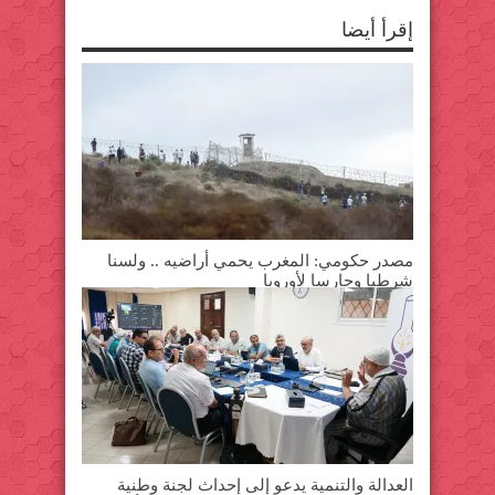
e
e
w
w
w
w
إقرأ أيضا
w
w
i
i
i
n
n
n
d
d
d
o
o
o
w
w
w
)
)
)
مصدر حكومي: المغرب يحمي أراضيه .. ولسنا
شرطيا وحارسا لأوروبا
العدالة والتنمية يدعو إلى إحداث لجنة وطنية