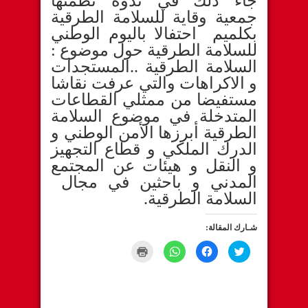
جاء ذلك في ندوة نظمتها
جمعية وقاية للسلامة الطرقية
بكلميم احتفالا باليوم الوطني
للسلامة الطرقية حول موضوع :
السلامة الطرقية ..المستجدات
و الاكراهات والتي عرفت نقاشا
مستفيضا من ممثلي القطاعات
المتدخلة في موضوع السلامة
الطرقية أبرزها الأمن الوطني و
الدرك الملكي و قطاع التجهيز
و النقل و هيئات عن المجتمع
المدني و باحثين في مجال
السلامة الطرقية.
شـارك المقالة:
Click
Click
Click
Click
to
to
to
to
print
share
share
share
(Opens
on
on
on
in
WhatsApp
Facebook
Twitter
new
(Opens
(Opens
(Opens
window)
in
in
in
new
new
new