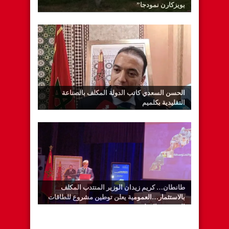
بويزكارن نمودجا”
الحسن السعدي كاتب الدولة المكلف بالصناعة
التقليدية بكلميم
طانطان… كريم زيدان الوزير المنتدب المكلف
بالاستثمار…العمومية يعلن توطين مشروع للطاقات
المتجددة بالوطية