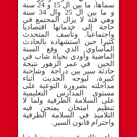
سماها، ما بين ال 15 و 24 سنة
و ما بين ال 25 وال 34 سنة
وهي فئة لا يزال المجتمع في
حاجة إلى خدماتها اقتصاديا
واجتماعيا. وتأسف المتحدث
كثيرا حين استشهاده بالحادث
المأساوي الذي وقع السنة
الماضية وأودى بحياة شاب في
الحين في عمر الزهور نتيجة
حادثة سير بين دراجة وشاحنة
كبيرة، ليوجه الحديث أثناء
مداخلته بضرورة التوعية على
مستوى المدارس التعليمية
على السلامة الطرقية ولما لا
تنظيم امتحان يمتحن فيه
التلاميذ في السلامة الطرقية
واحترام قانون السير.