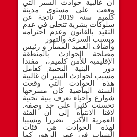
أن غالبية حوادث السير التي
وقعت على مستوى مدينة
كلميم سنة 2019 ناتجة عن
سلوكات بشرية تتجلى في عدم
التقيد بالقانون وعدم احترامه
وبسبب السرعة والتهور
وأضاف العميد الممتاز و رئيس
مصلحة الحوادث بالمنطقة
الإقليمية للأمن كلميم،، مفندا
دور البنية التحتية كعامل
مسبب لحوادث السير أن غالبية
هذه الحوادث التي وقعت
السنة الماضية كان مسرحها
شوارع وأحياء تعرف بنية تحتية
تحسنت كثيرا على حد وصفه.
لافتا الانتباه إلى أن الفئة
العمرية الأكثر تضررا وتسببا
لهذه الحوادث هي فئات
الشباب في عمر الزهور كما