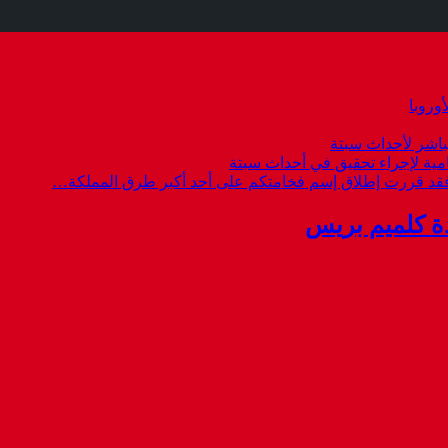
وروبا
باشر لأحداث سبتة
امية لإجراء تحقيق في أحداث سبتة
 فقد قررت إطلاق إسم فخامتكم على أحد أكبر طرق المملكة…
ة كلميم بريس