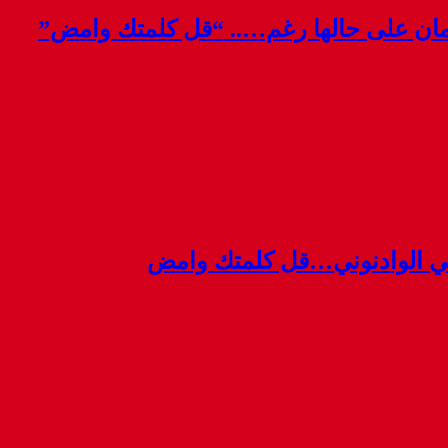
قمان على حالها رغم….. “قل كلمتك وامض”
ي الوادنوني…قل كلمتك وامض