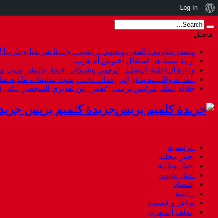
نبذة
Log In
عن
عاجـل
ووردبريس
مصدر حكومي: المغرب يحمي أراضيه .. ولسنا شرطيا وحارسا لأ
أزمة سبتة هل استقال أخنوش أم هرب.
وزارة الداخلية: التضليل الرقمي وشبكات الاتجار بالبشر سبب م
العدالة والتنمية يدعو إلى إحداث لجنة وطنية بتعليمات ملكية س
جلالة الملك للرئيس ترمب: “تعبيرا عن تقديري الشخصي لكم،
جريدة كلميم بريس جريد
الرئيسية
اخبار محلية
أخبار وطنية
أخبار جهوية
إقتصاد
رياضة
شاعر و قصيدة
الملف الشهري