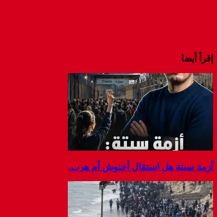
إقرأ أيضا
أزمة سبتة هل استقال أخنوش أم هرب.