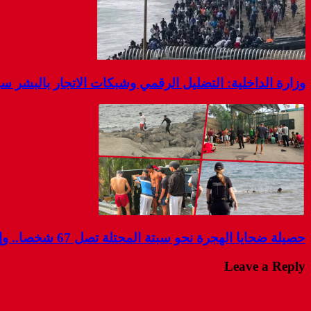
وزارة الداخلية: التضليل الرقمي وشبكات الاتجار بالبشر 
حصيلة ضحايا الهجرة نحو سبتة المحتلة تصل 67 شخصا.. وإسبانيا تواصل البحث عن مفقودين
Leave a Reply