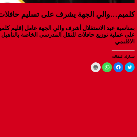
كلميم…والي الجهة يشرف على تسليم حافلات ل
بمناسبة عيد الاستقلال أشرف والي الجهة عامل إقليم كلميم
على عملية توزيع حافلات للنقل المدرسي الخاصة بالتاهيل 
الاقليمي
شـارك المقالة:
Click
Click
Click
Click
to
to
to
to
print
share
share
share
(Opens
on
on
on
WhatsApp
in
Facebook
Twitter
new
(Opens
(Opens
(Opens
window)
in
in
in
new
new
new
window)
window)
window)